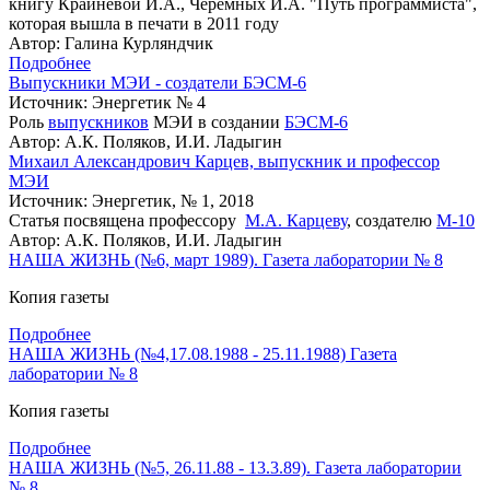
книгу Крайневой И.А., Черемных И.А. "Путь программиста",
которая вышла в печати в 2011 году
Автор: Галина Курляндчик
Подробнее
Выпускники МЭИ - создатели БЭСМ-6
Источник: Энергетик № 4
Роль
выпускников
МЭИ в создании
БЭСМ-6
Автор: А.К. Поляков, И.И. Ладыгин
Михаил Александрович Карцев, выпускник и профессор
МЭИ
Источник: Энергетик, № 1, 2018
Статья посвящена профессору
М.А. Карцеву
, создателю
М-10
Автор: А.К. Поляков, И.И. Ладыгин
НАША ЖИЗНЬ (№6, март 1989). Газета лаборатории № 8
Копия газеты
Подробнее
НАША ЖИЗНЬ (№4,17.08.1988 - 25.11.1988) Газета
лаборатории № 8
Копия газеты
Подробнее
НАША ЖИЗНЬ (№5, 26.11.88 - 13.3.89). Газета лаборатории
№ 8