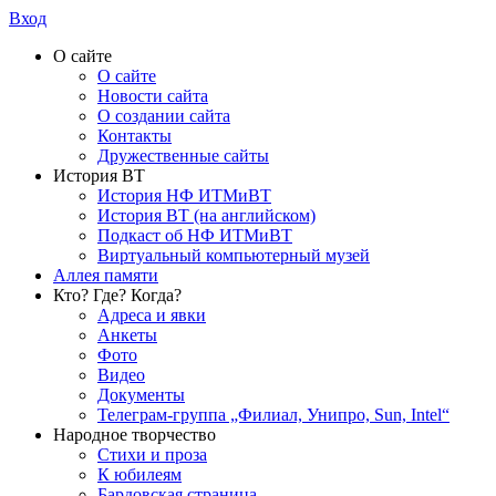
Вход
О сайте
О сайте
Новости сайта
О создании сайта
Контакты
Дружественные сайты
История ВТ
История НФ ИТМиВТ
История ВТ (на английском)
Подкаст об НФ ИТМиВТ
Виртуальный компьютерный музей
Аллея памяти
Кто? Где? Когда?
Адреса и явки
Анкеты
Фото
Видео
Документы
Телеграм-группа „Филиал, Унипро, Sun, Intel“
Народное творчество
Стихи и проза
К юбилеям
Бардовская страница