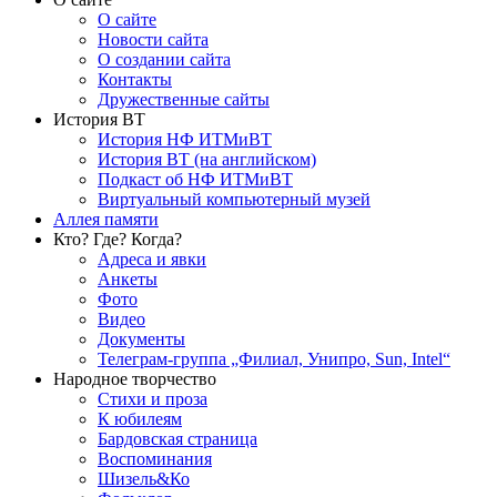
О сайте
Новости сайта
О создании сайта
Контакты
Дружественные сайты
История ВТ
История НФ ИТМиВТ
История ВТ (на английском)
Подкаст об НФ ИТМиВТ
Виртуальный компьютерный музей
Аллея памяти
Кто? Где? Когда?
Адреса и явки
Анкеты
Фото
Видео
Документы
Телеграм-группа „Филиал, Унипро, Sun, Intel“
Народное творчество
Стихи и проза
К юбилеям
Бардовская страница
Воспоминания
Шизель&Ко