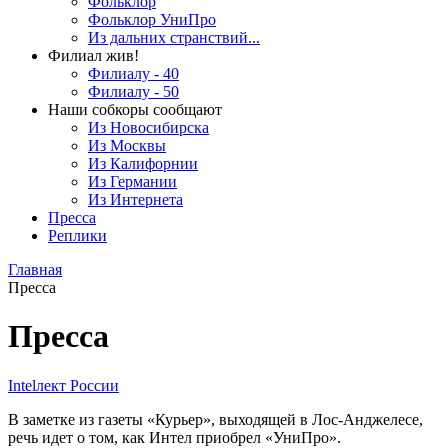
Фольклор
Фольклор УниПро
Из дальних странствий...
Филиал жив!
Филиалу - 40
Филиалу - 50
Наши собкоры сообщают
Из Новосибирска
Из Москвы
Из Калифорнии
Из Германии
Из Интернета
Пресса
Реплики
Главная
Пресса
Пресса
Intelлект России
В заметке из газеты «Курьер», выходящей в Лос-Анджелесе,
речь идет о том, как Интел приобрел «УниПро».