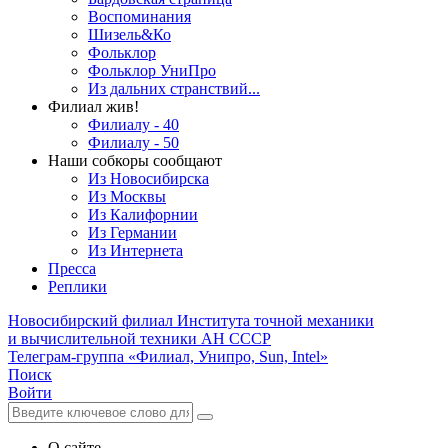
Воспоминания
Шизель&Ко
Фольклор
Фольклор УниПро
Из дальних странствий...
Филиал жив!
Филиалу - 40
Филиалу - 50
Наши собкоры сообщают
Из Новосибирска
Из Москвы
Из Калифорнии
Из Германии
Из Интернета
Пресса
Реплики
Новосибирский филиал
Института точной механики
и вычислительной техники АН СССР
Телеграм-группа «Филиал, Унипро, Sun, Intel»
Поиск
Войти
О сайте