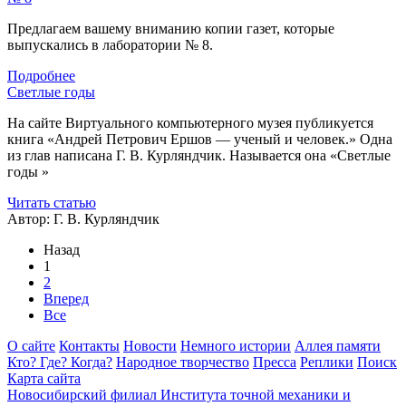
Предлагаем вашему вниманию копии газет, которые
выпускались в лаборатории № 8.
Подробнее
Светлые годы
На сайте Виртуального компьютерного музея публикуется
книга «Андрей Петрович Ершов — ученый и человек.» Одна
из глав написана Г. В. Курляндчик. Называется она «Светлые
годы »
Читать статью
Автор: Г. В. Курляндчик
Назад
1
2
Вперед
Все
О сайте
Контакты
Новости
Немного истории
Аллея памяти
Кто? Где? Когда?
Народное творчество
Пресса
Реплики
Поиск
Карта сайта
Новосибирский филиал
Института точной механики и