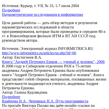
Источник: Курьер, т. VII, № 33, 1-7 июля 2004
Подробнее
Наукометрические исследования в информатике
Цель данной работы — дать обзор методов и результатов
наукометрических исследований в области
программирования, которые были проведены в середине 80-х
гг. в Новосибирском филиале ИТМ и ВТ АН СССР под
руководством автора.
Источник: Электронный журнал INFORMETRICS.RU
http://www.informetrics.ru/articles/sn.php?id=66
Автор: Евстигнеев В.А.
Книга "Андрей Петрович Ершов — ученый и человек", 2006
В 2006 году в Сибирском отделении РАН к 75-летию
академика Андрея Петровича Ершова была опубликована
книга "Андрей Петрович Ершов - учёный и человек". Книга
представляет собой сборник материалов, посвященных жизни
и деятельности выдающегося ученого, академика Андрея
Петровича Ершова.
Автор: Галина Курляндчик
Подробнее
Крайнева Н.А., Черемных Н.А. Путь программиста
По просьбе Виктора Пасько мы даём онлайн ссылки на