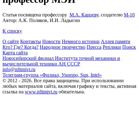
Статья посвящена профессору
М.А. Карцеву
, создателю
М-10
Автор: А.К. Поляков, И.И. Ладыгин
К списку
О сайте
Контакты
Новости
Немного истории
Аллея памяти
Кто? Где? Когда?
Народное творчество
Пресса
Реплики
Поиск
Карта сайта
Новосибирский филиал
Института точной механики и
вычислительной техники АН СССР
info@nfitmivt.ru
Телеграм-группа «Филиал, Унипро, Sun, Intel»
© 2012 - 2026. Все права защищены. При использовании
любых материалов сайта, включая графику и тексты, активная
ссылка на
www.nfitmivt.ru
обязательна.