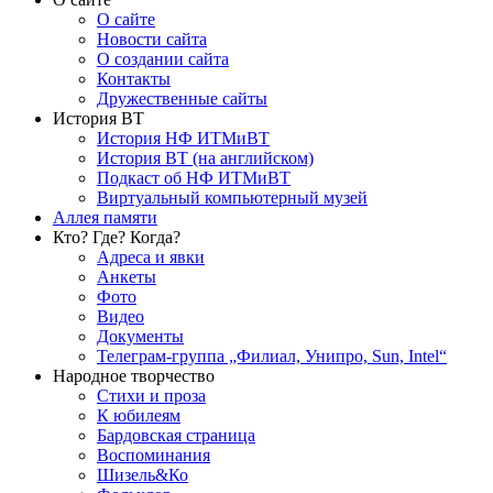
О сайте
Новости сайта
О создании сайта
Контакты
Дружественные сайты
История ВТ
История НФ ИТМиВТ
История ВТ (на английском)
Подкаст об НФ ИТМиВТ
Виртуальный компьютерный музей
Аллея памяти
Кто? Где? Когда?
Адреса и явки
Анкеты
Фото
Видео
Документы
Телеграм-группа „Филиал, Унипро, Sun, Intel“
Народное творчество
Стихи и проза
К юбилеям
Бардовская страница
Воспоминания
Шизель&Ко