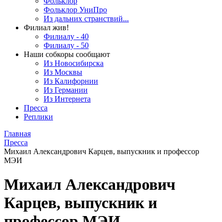
Фольклор
Фольклор УниПро
Из дальних странствий...
Филиал жив!
Филиалу - 40
Филиалу - 50
Наши собкоры сообщают
Из Новосибирска
Из Москвы
Из Калифорнии
Из Германии
Из Интернета
Пресса
Реплики
Главная
Пресса
Михаил Александрович Карцев, выпускник и профессор
МЭИ
Михаил Александрович
Карцев, выпускник и
профессор МЭИ