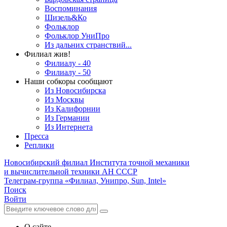
Воспоминания
Шизель&Ко
Фольклор
Фольклор УниПро
Из дальних странствий...
Филиал жив!
Филиалу - 40
Филиалу - 50
Наши собкоры сообщают
Из Новосибирска
Из Москвы
Из Калифорнии
Из Германии
Из Интернета
Пресса
Реплики
Новосибирский филиал
Института точной механики
и вычислительной техники АН СССР
Телеграм-группа «Филиал, Унипро, Sun, Intel»
Поиск
Войти
О сайте