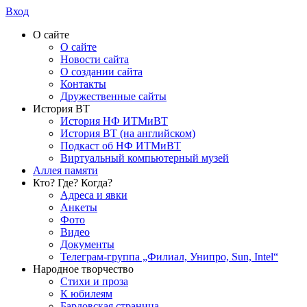
Вход
О сайте
О сайте
Новости сайта
О создании сайта
Контакты
Дружественные сайты
История ВТ
История НФ ИТМиВТ
История ВТ (на английском)
Подкаст об НФ ИТМиВТ
Виртуальный компьютерный музей
Аллея памяти
Кто? Где? Когда?
Адреса и явки
Анкеты
Фото
Видео
Документы
Телеграм-группа „Филиал, Унипро, Sun, Intel“
Народное творчество
Стихи и проза
К юбилеям
Бардовская страница