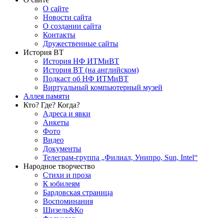
О сайте
Новости сайта
О создании сайта
Контакты
Дружественные сайты
История ВТ
История НФ ИТМиВТ
История ВТ (на английском)
Подкаст об НФ ИТМиВТ
Виртуальный компьютерный музей
Аллея памяти
Кто? Где? Когда?
Адреса и явки
Анкеты
Фото
Видео
Документы
Телеграм-группа „Филиал, Унипро, Sun, Intel“
Народное творчество
Стихи и проза
К юбилеям
Бардовская страница
Воспоминания
Шизель&Ко