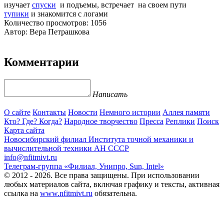
изучает
спуски
и подъемы, встречает на своем пути
тупики
и знакомится с логами
Количество просмотров: 1056
Автор: Вера Петрашкова
Комментарии
Написать
О сайте
Контакты
Новости
Немного истории
Аллея памяти
Кто? Где? Когда?
Народное творчество
Пресса
Реплики
Поиск
Карта сайта
Новосибирский филиал
Института точной механики и
вычислительной техники АН СССР
info@nfitmivt.ru
Телеграм-группа «Филиал, Унипро, Sun, Intel»
© 2012 - 2026. Все права защищены. При использовании
любых материалов сайта, включая графику и тексты, активная
ссылка на
www.nfitmivt.ru
обязательна.