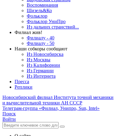
Воспоминания
Шизель&Ко
Фольклор
Фольклор УниПро
Из дальних странствий...
Филиал жив!
Филиалу - 40
Филиалу - 50
Наши собкоры сообщают
Из Новосибирска
Из Москвы
Из Калифорнии
Из Германии
Из Интернета
Пресса
Реплики
Новосибирский филиал
Института точной механики
и вычислительной техники АН СССР
Телеграм-группа «Филиал, Унипро, Sun, Intel»
Поиск
Войти
О сайте