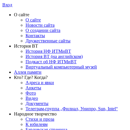
Вход
О сайте
О сайте
Новости сайта
О создании сайта
Контакты
Дружественные сайты
История ВТ
История НФ ИТМиВТ
История ВТ (на английском)
Подкаст об НФ ИТМиВТ
Виртуальный компьютерный музей
Аллея памяти
Кто? Где? Когда?
Адреса и явки
Анкеты
Фото
Видео
Документы
Телеграм-группа „Филиал, Унипро, Sun, Intel“
Народное творчество
Стихи и проза
К юбилеям
Бардовская страница