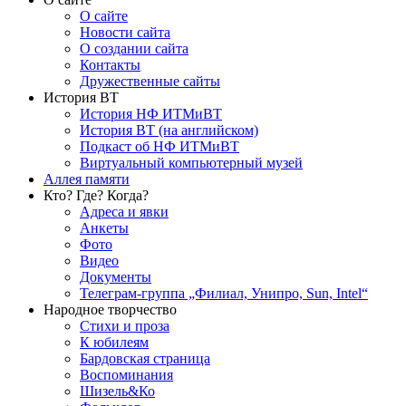
О сайте
Новости сайта
О создании сайта
Контакты
Дружественные сайты
История ВТ
История НФ ИТМиВТ
История ВТ (на английском)
Подкаст об НФ ИТМиВТ
Виртуальный компьютерный музей
Аллея памяти
Кто? Где? Когда?
Адреса и явки
Анкеты
Фото
Видео
Документы
Телеграм-группа „Филиал, Унипро, Sun, Intel“
Народное творчество
Стихи и проза
К юбилеям
Бардовская страница
Воспоминания
Шизель&Ко