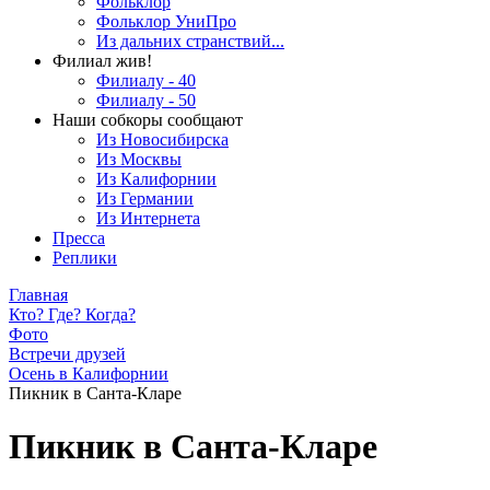
Фольклор
Фольклор УниПро
Из дальних странствий...
Филиал жив!
Филиалу - 40
Филиалу - 50
Наши собкоры сообщают
Из Новосибирска
Из Москвы
Из Калифорнии
Из Германии
Из Интернета
Пресса
Реплики
Главная
Кто? Где? Когда?
Фото
Встречи друзей
Осень в Калифорнии
Пикник в Санта-Кларе
Пикник в Санта-Кларе