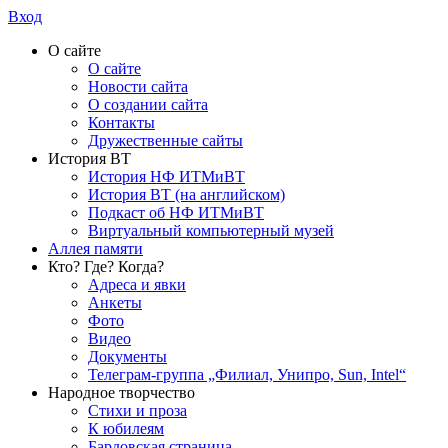
Вход
О сайте
О сайте
Новости сайта
О создании сайта
Контакты
Дружественные сайты
История ВТ
История НФ ИТМиВТ
История ВТ (на английском)
Подкаст об НФ ИТМиВТ
Виртуальный компьютерный музей
Аллея памяти
Кто? Где? Когда?
Адреса и явки
Анкеты
Фото
Видео
Документы
Телеграм-группа „Филиал, Унипро, Sun, Intel“
Народное творчество
Стихи и проза
К юбилеям
Бардовская страница