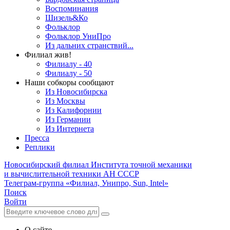
Воспоминания
Шизель&Ко
Фольклор
Фольклор УниПро
Из дальних странствий...
Филиал жив!
Филиалу - 40
Филиалу - 50
Наши собкоры сообщают
Из Новосибирска
Из Москвы
Из Калифорнии
Из Германии
Из Интернета
Пресса
Реплики
Новосибирский филиал
Института точной механики
и вычислительной техники АН СССР
Телеграм-группа «Филиал, Унипро, Sun, Intel»
Поиск
Войти
О сайте