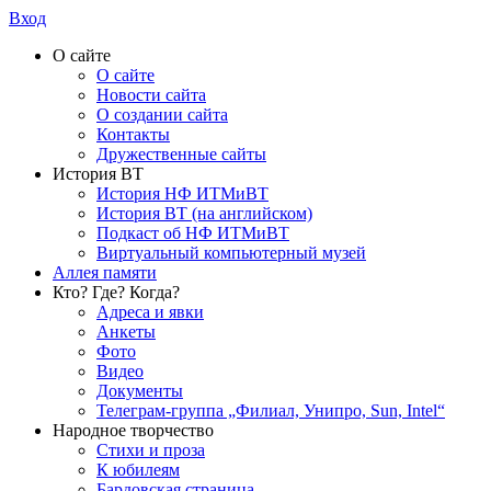
Вход
О сайте
О сайте
Новости сайта
О создании сайта
Контакты
Дружественные сайты
История ВТ
История НФ ИТМиВТ
История ВТ (на английском)
Подкаст об НФ ИТМиВТ
Виртуальный компьютерный музей
Аллея памяти
Кто? Где? Когда?
Адреса и явки
Анкеты
Фото
Видео
Документы
Телеграм-группа „Филиал, Унипро, Sun, Intel“
Народное творчество
Стихи и проза
К юбилеям
Бардовская страница