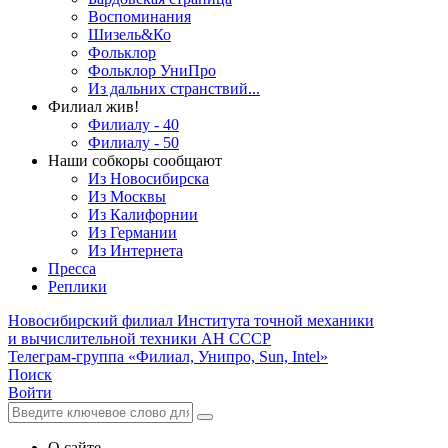
Воспоминания
Шизель&Ко
Фольклор
Фольклор УниПро
Из дальних странствий...
Филиал жив!
Филиалу - 40
Филиалу - 50
Наши собкоры сообщают
Из Новосибирска
Из Москвы
Из Калифорнии
Из Германии
Из Интернета
Пресса
Реплики
Новосибирский филиал
Института точной механики
и вычислительной техники АН СССР
Телеграм-группа «Филиал, Унипро, Sun, Intel»
Поиск
Войти
О сайте