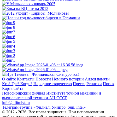
О сайте
Контакты
Новости
Немного истории
Аллея памяти
Кто? Где? Когда?
Народное творчество
Пресса
Реплики
Поиск
Карта сайта
Новосибирский филиал
Института точной механики и
вычислительной техники АН СССР
info@nfitmivt.ru
Телеграм-группа «Филиал, Унипро, Sun, Intel»
© 2012 - 2026. Все права защищены. При использовании
любых материалов сайта, включая графику и тексты, активная