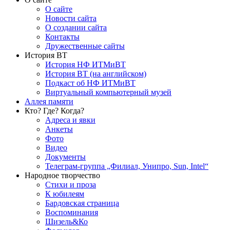
О сайте
Новости сайта
О создании сайта
Контакты
Дружественные сайты
История ВТ
История НФ ИТМиВТ
История ВТ (на английском)
Подкаст об НФ ИТМиВТ
Виртуальный компьютерный музей
Аллея памяти
Кто? Где? Когда?
Адреса и явки
Анкеты
Фото
Видео
Документы
Телеграм-группа „Филиал, Унипро, Sun, Intel“
Народное творчество
Стихи и проза
К юбилеям
Бардовская страница
Воспоминания
Шизель&Ко