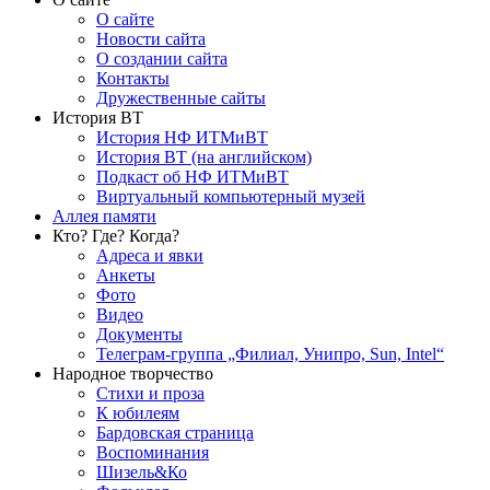
О сайте
Новости сайта
О создании сайта
Контакты
Дружественные сайты
История ВТ
История НФ ИТМиВТ
История ВТ (на английском)
Подкаст об НФ ИТМиВТ
Виртуальный компьютерный музей
Аллея памяти
Кто? Где? Когда?
Адреса и явки
Анкеты
Фото
Видео
Документы
Телеграм-группа „Филиал, Унипро, Sun, Intel“
Народное творчество
Стихи и проза
К юбилеям
Бардовская страница
Воспоминания
Шизель&Ко