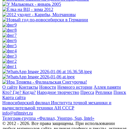
О сайте
Контакты
Новости
Немного истории
Аллея памяти
Кто? Где? Когда?
Народное творчество
Пресса
Реплики
Поиск
Карта сайта
Новосибирский филиал
Института точной механики и
вычислительной техники АН СССР
info@nfitmivt.ru
Телеграм-группа «Филиал, Унипро, Sun, Intel»
© 2012 - 2026. Все права защищены. При использовании
любых материалов сайта, включая графику и тексты, активная