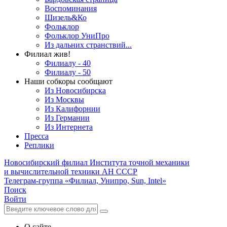
Воспоминания
Шизель&Ко
Фольклор
Фольклор УниПро
Из дальних странствий...
Филиал жив!
Филиалу - 40
Филиалу - 50
Наши собкоры сообщают
Из Новосибирска
Из Москвы
Из Калифорнии
Из Германии
Из Интернета
Пресса
Реплики
Новосибирский филиал
Института точной механики
и вычислительной техники АН СССР
Телеграм-группа «Филиал, Унипро, Sun, Intel»
Поиск
Войти
О сайте