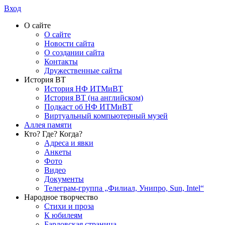
Вход
О сайте
О сайте
Новости сайта
О создании сайта
Контакты
Дружественные сайты
История ВТ
История НФ ИТМиВТ
История ВТ (на английском)
Подкаст об НФ ИТМиВТ
Виртуальный компьютерный музей
Аллея памяти
Кто? Где? Когда?
Адреса и явки
Анкеты
Фото
Видео
Документы
Телеграм-группа „Филиал, Унипро, Sun, Intel“
Народное творчество
Стихи и проза
К юбилеям
Бардовская страница