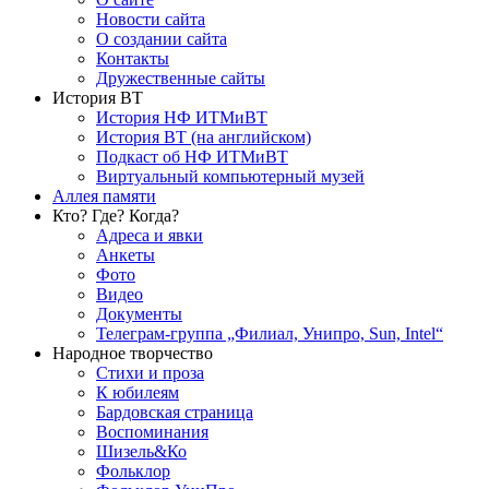
Новости сайта
О создании сайта
Контакты
Дружественные сайты
История ВТ
История НФ ИТМиВТ
История ВТ (на английском)
Подкаст об НФ ИТМиВТ
Виртуальный компьютерный музей
Аллея памяти
Кто? Где? Когда?
Адреса и явки
Анкеты
Фото
Видео
Документы
Телеграм-группа „Филиал, Унипро, Sun, Intel“
Народное творчество
Стихи и проза
К юбилеям
Бардовская страница
Воспоминания
Шизель&Ко
Фольклор