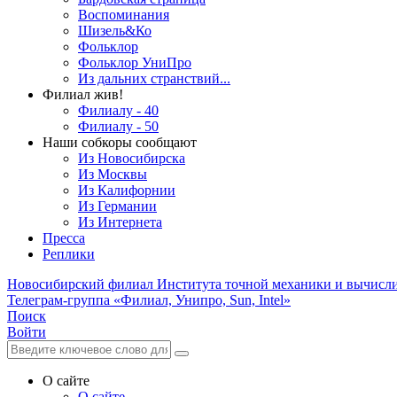
Воспоминания
Шизель&Ко
Фольклор
Фольклор УниПро
Из дальних странствий...
Филиал жив!
Филиалу - 40
Филиалу - 50
Наши собкоры сообщают
Из Новосибирска
Из Москвы
Из Калифорнии
Из Германии
Из Интернета
Пресса
Реплики
Новосибирский филиал
Института точной механики и вычисл
Телеграм-группа «Филиал, Унипро, Sun, Intel»
Поиск
Войти
О сайте
О сайте