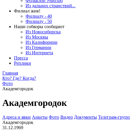
Фольклор УниПро
Из дальних странствий...
Филиал жив!
Филиалу - 40
Филиалу - 50
Наши собкоры сообщают
Из Новосибирска
Из Москвы
Из Калифорнии
Из Германии
Из Интернета
Пресса
Реплики
Главная
Кто? Где? Когда?
Фото
Академгородок
Академгородок
Адреса и явки
Анкеты
Фото
Видео
Документы
Телеграм-группа
Академгородок
31.12.1969