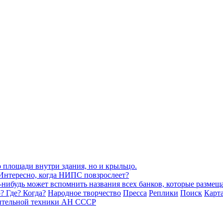
? Где? Когда?
Народное творчество
Пресса
Реплики
Поиск
Карта
ительной техники АН СССР