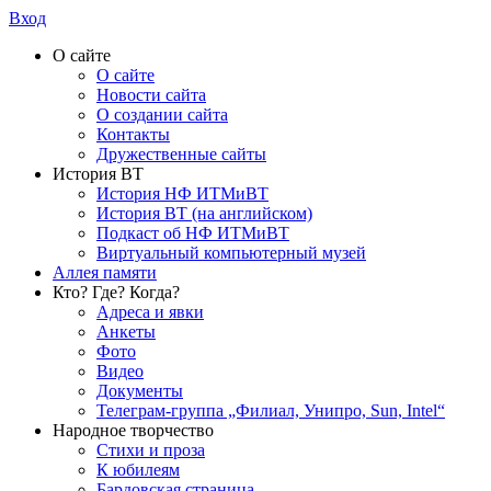
Вход
О сайте
О сайте
Новости сайта
О создании сайта
Контакты
Дружественные сайты
История ВТ
История НФ ИТМиВТ
История ВТ (на английском)
Подкаст об НФ ИТМиВТ
Виртуальный компьютерный музей
Аллея памяти
Кто? Где? Когда?
Адреса и явки
Анкеты
Фото
Видео
Документы
Телеграм-группа „Филиал, Унипро, Sun, Intel“
Народное творчество
Стихи и проза
К юбилеям
Бардовская страница