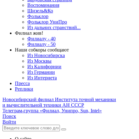
Воспоминания
Шизель&Ко
Фольклор
Фольклор УниПро
Из дальних странствий...
Филиал жив!
Филиалу - 40
Филиалу - 50
Наши собкоры сообщают
Из Новосибирска
Из Москвы
Из Калифорнии
Из Германии
Из Интернета
Пресса
Реплики
Новосибирский филиал
Института точной механики
и вычислительной техники АН СССР
Телеграм-группа «Филиал, Унипро, Sun, Intel»
Поиск
Войти
О сайте