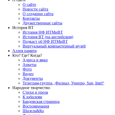
О сайте
Новости сайта
О создании сайта
Контакты
Дружественные сайты
История ВТ
История НФ ИТМиВТ
История ВТ (на английском)
Подкаст об НФ ИТМиВТ
Виртуальный компьютерный музей
Аллея памяти
Кто? Где? Когда?
Адреса и явки
Анкеты
Фото
Видео
Документы
Телеграм-группа „Филиал, Унипро, Sun, Intel“
Народное творчество
Стихи и проза
К юбилеям
Бардовская страница
Воспоминания
Шизель&Ко