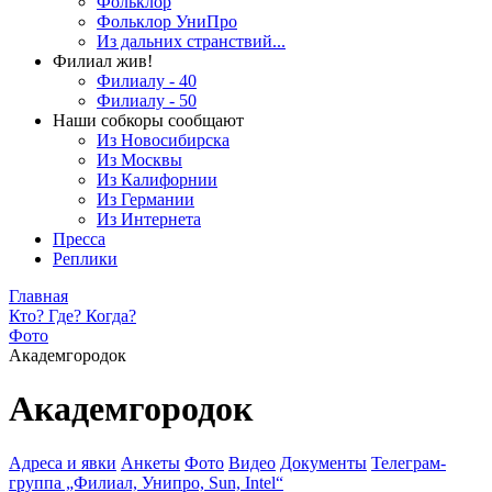
Фольклор
Фольклор УниПро
Из дальних странствий...
Филиал жив!
Филиалу - 40
Филиалу - 50
Наши собкоры сообщают
Из Новосибирска
Из Москвы
Из Калифорнии
Из Германии
Из Интернета
Пресса
Реплики
Главная
Кто? Где? Когда?
Фото
Академгородок
Академгородок
Адреса и явки
Анкеты
Фото
Видео
Документы
Телеграм-
группа „Филиал, Унипро, Sun, Intel“