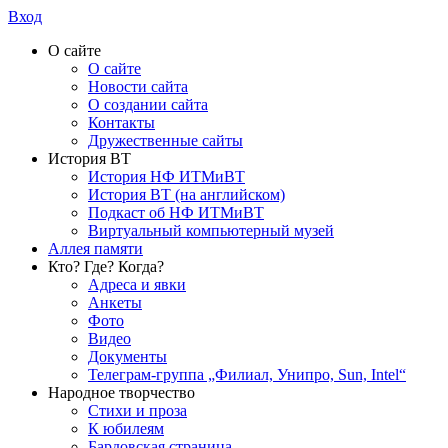
Вход
О сайте
О сайте
Новости сайта
О создании сайта
Контакты
Дружественные сайты
История ВТ
История НФ ИТМиВТ
История ВТ (на английском)
Подкаст об НФ ИТМиВТ
Виртуальный компьютерный музей
Аллея памяти
Кто? Где? Когда?
Адреса и явки
Анкеты
Фото
Видео
Документы
Телеграм-группа „Филиал, Унипро, Sun, Intel“
Народное творчество
Стихи и проза
К юбилеям
Бардовская страница