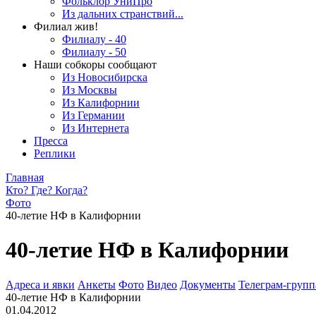
Фольклор УниПро
Из дальних странствий...
Филиал жив!
Филиалу - 40
Филиалу - 50
Наши собкоры сообщают
Из Новосибирска
Из Москвы
Из Калифорнии
Из Германии
Из Интернета
Пресса
Реплики
Главная
Кто? Где? Когда?
Фото
40-летие НФ в Калифорнии
40-летие НФ в Калифорнии
Адреса и явки
Анкеты
Фото
Видео
Документы
Телеграм-группа
40-летие НФ в Калифорнии
01.04.2012