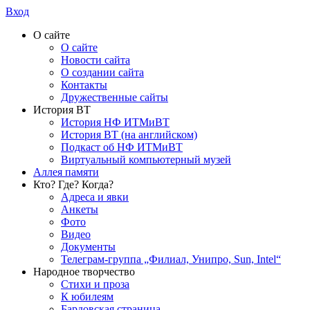
Вход
О сайте
О сайте
Новости сайта
О создании сайта
Контакты
Дружественные сайты
История ВТ
История НФ ИТМиВТ
История ВТ (на английском)
Подкаст об НФ ИТМиВТ
Виртуальный компьютерный музей
Аллея памяти
Кто? Где? Когда?
Адреса и явки
Анкеты
Фото
Видео
Документы
Телеграм-группа „Филиал, Унипро, Sun, Intel“
Народное творчество
Стихи и проза
К юбилеям
Бардовская страница