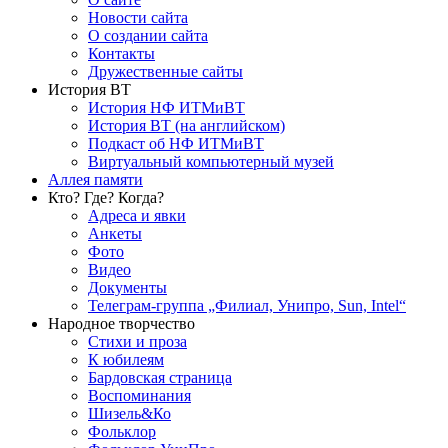
Новости сайта
О создании сайта
Контакты
Дружественные сайты
История ВТ
История НФ ИТМиВТ
История ВТ (на английском)
Подкаст об НФ ИТМиВТ
Виртуальный компьютерный музей
Аллея памяти
Кто? Где? Когда?
Адреса и явки
Анкеты
Фото
Видео
Документы
Телеграм-группа „Филиал, Унипро, Sun, Intel“
Народное творчество
Стихи и проза
К юбилеям
Бардовская страница
Воспоминания
Шизель&Ко
Фольклор