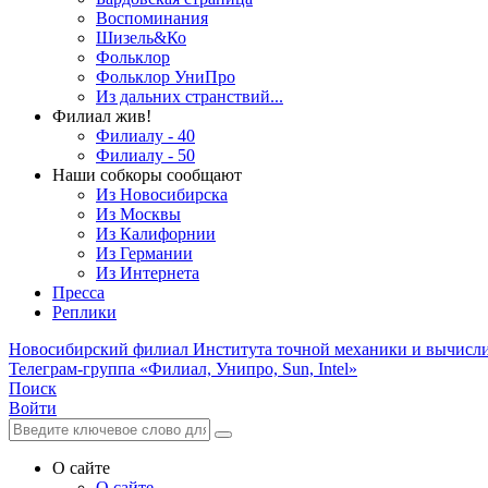
Воспоминания
Шизель&Ко
Фольклор
Фольклор УниПро
Из дальних странствий...
Филиал жив!
Филиалу - 40
Филиалу - 50
Наши собкоры сообщают
Из Новосибирска
Из Москвы
Из Калифорнии
Из Германии
Из Интернета
Пресса
Реплики
Новосибирский филиал
Института точной механики и вычисл
Телеграм-группа «Филиал, Унипро, Sun, Intel»
Поиск
Войти
О сайте
О сайте