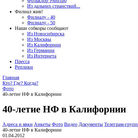
Фольклор УниПро
Из дальних странствий...
Филиал жив!
Филиалу - 40
Филиалу - 50
Наши собкоры сообщают
Из Новосибирска
Из Москвы
Из Калифорнии
Из Германии
Из Интернета
Пресса
Реплики
Главная
Кто? Где? Когда?
Фото
40-летие НФ в Калифорнии
40-летие НФ в Калифорнии
Адреса и явки
Анкеты
Фото
Видео
Документы
Телеграм-группа
40-летие НФ в Калифорнии
01.04.2012