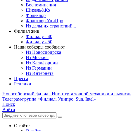
Воспоминания
Шизель&Ко
Фольклор
Фольклор УниПро
Из дальних странствий...
Филиал жив!
Филиалу - 40
Филиалу - 50
Наши собкоры сообщают
Из Новосибирска
Из Москвы
Из Калифорнии
Из Германии
Из Интернета
Пресса
Реплики
Новосибирский филиал
Института точной механики и вычисл
Телеграм-группа «Филиал, Унипро, Sun, Intel»
Поиск
Войти
О сайте
О сайте