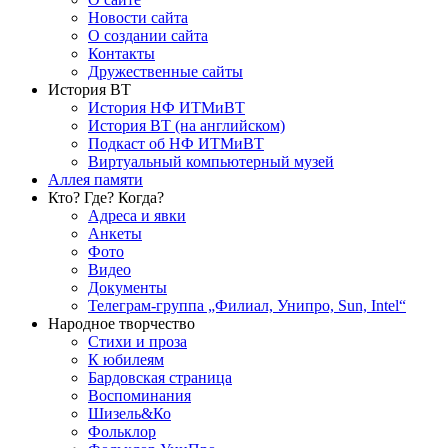
Новости сайта
О создании сайта
Контакты
Дружественные сайты
История ВТ
История НФ ИТМиВТ
История ВТ (на английском)
Подкаст об НФ ИТМиВТ
Виртуальный компьютерный музей
Аллея памяти
Кто? Где? Когда?
Адреса и явки
Анкеты
Фото
Видео
Документы
Телеграм-группа „Филиал, Унипро, Sun, Intel“
Народное творчество
Стихи и проза
К юбилеям
Бардовская страница
Воспоминания
Шизель&Ко
Фольклор