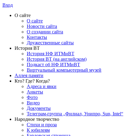
Вход
О сайте
О сайте
Новости сайта
О создании сайта
Контакты
Дружественные сайты
История ВТ
История НФ ИТМиВТ
История ВТ (на английском)
Подкаст об НФ ИТМиВТ
Виртуальный компьютерный музей
Аллея памяти
Кто? Где? Когда?
Адреса и явки
Анкеты
Фото
Видео
Документы
Телеграм-группа „Филиал, Унипро, Sun, Intel“
Народное творчество
Стихи и проза
К юбилеям
Бардовская страница