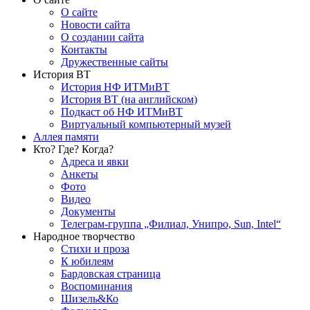
О сайте
Новости сайта
О создании сайта
Контакты
Дружественные сайты
История ВТ
История НФ ИТМиВТ
История ВТ (на английском)
Подкаст об НФ ИТМиВТ
Виртуальный компьютерный музей
Аллея памяти
Кто? Где? Когда?
Адреса и явки
Анкеты
Фото
Видео
Документы
Телеграм-группа „Филиал, Унипро, Sun, Intel“
Народное творчество
Стихи и проза
К юбилеям
Бардовская страница
Воспоминания
Шизель&Ко