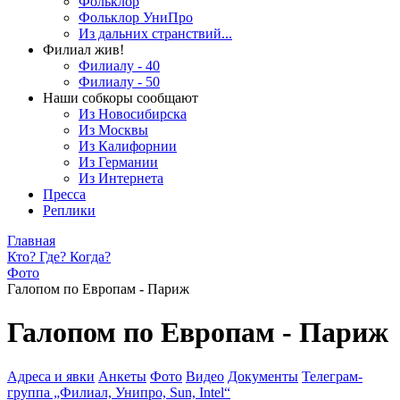
Фольклор
Фольклор УниПро
Из дальних странствий...
Филиал жив!
Филиалу - 40
Филиалу - 50
Наши собкоры сообщают
Из Новосибирска
Из Москвы
Из Калифорнии
Из Германии
Из Интернета
Пресса
Реплики
Главная
Кто? Где? Когда?
Фото
Галопом по Европам - Париж
Галопом по Европам - Париж
Адреса и явки
Анкеты
Фото
Видео
Документы
Телеграм-
группа „Филиал, Унипро, Sun, Intel“