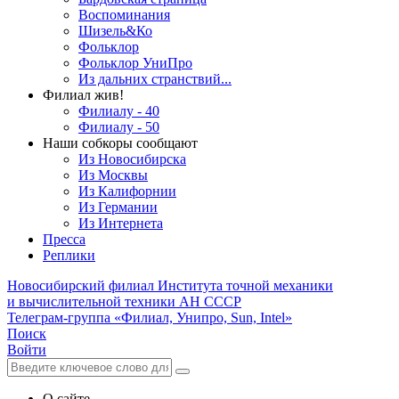
Воспоминания
Шизель&Ко
Фольклор
Фольклор УниПро
Из дальних странствий...
Филиал жив!
Филиалу - 40
Филиалу - 50
Наши собкоры сообщают
Из Новосибирска
Из Москвы
Из Калифорнии
Из Германии
Из Интернета
Пресса
Реплики
Новосибирский филиал
Института точной механики
и вычислительной техники АН СССР
Телеграм-группа «Филиал, Унипро, Sun, Intel»
Поиск
Войти
О сайте