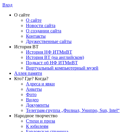
Вход
О сайте
О сайте
Новости сайта
О создании сайта
Контакты
Дружественные сайты
История ВТ
История НФ ИТМиВТ
История ВТ (на английском)
Подкаст об НФ ИТМиВТ
Виртуальный компьютерный музей
Аллея памяти
Кто? Где? Когда?
Адреса и явки
Анкеты
Фото
Видео
Документы
Телеграм-группа „Филиал, Унипро, Sun, Intel“
Народное творчество
Стихи и проза
К юбилеям
Бардовская страница