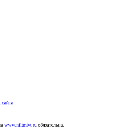
 сайта
на
www.nfitmivt.ru
обязательна.