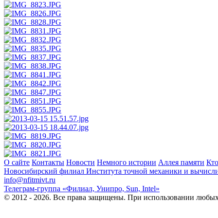
О сайте
Контакты
Новости
Немного истории
Аллея памяти
Кто
Новосибирский филиал
Института точной механики и вычисл
info@nfitmivt.ru
Телеграм-группа «Филиал, Унипро, Sun, Intel»
© 2012 - 2026. Все права защищены. При использовании любых 