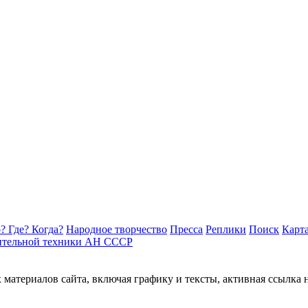
? Где? Когда?
Народное творчество
Пресса
Реплики
Поиск
Карта
ительной техники АН СССР
материалов сайта, включая графику и тексты, активная ссылка 