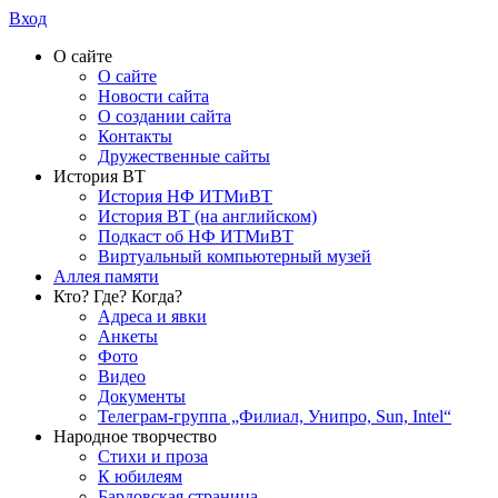
Вход
О сайте
О сайте
Новости сайта
О создании сайта
Контакты
Дружественные сайты
История ВТ
История НФ ИТМиВТ
История ВТ (на английском)
Подкаст об НФ ИТМиВТ
Виртуальный компьютерный музей
Аллея памяти
Кто? Где? Когда?
Адреса и явки
Анкеты
Фото
Видео
Документы
Телеграм-группа „Филиал, Унипро, Sun, Intel“
Народное творчество
Стихи и проза
К юбилеям
Бардовская страница