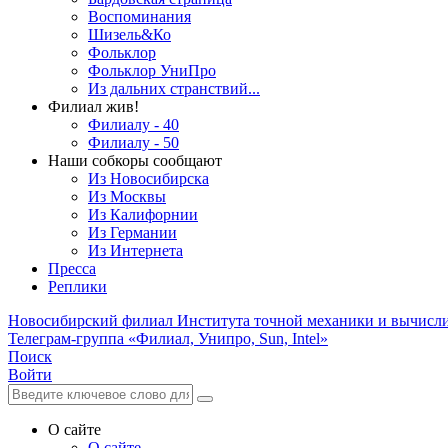
Воспоминания
Шизель&Ко
Фольклор
Фольклор УниПро
Из дальних странствий...
Филиал жив!
Филиалу - 40
Филиалу - 50
Наши собкоры сообщают
Из Новосибирска
Из Москвы
Из Калифорнии
Из Германии
Из Интернета
Пресса
Реплики
Новосибирский филиал
Института точной механики и вычисл
Телеграм-группа «Филиал, Унипро, Sun, Intel»
Поиск
Войти
О сайте
О сайте