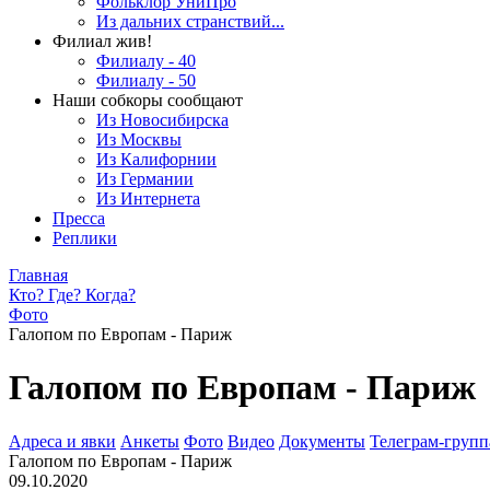
Фольклор УниПро
Из дальних странствий...
Филиал жив!
Филиалу - 40
Филиалу - 50
Наши собкоры сообщают
Из Новосибирска
Из Москвы
Из Калифорнии
Из Германии
Из Интернета
Пресса
Реплики
Главная
Кто? Где? Когда?
Фото
Галопом по Европам - Париж
Галопом по Европам - Париж
Адреса и явки
Анкеты
Фото
Видео
Документы
Телеграм-группа
Галопом по Европам - Париж
09.10.2020