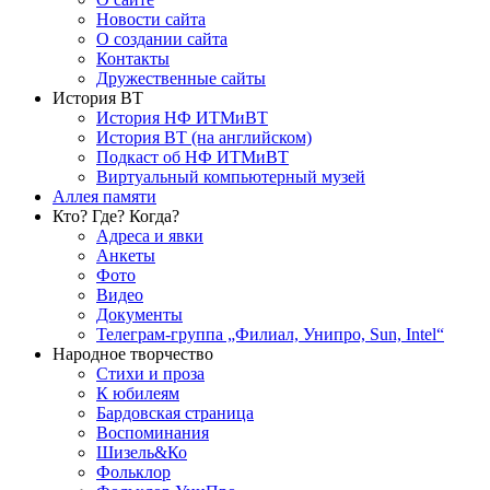
Новости сайта
О создании сайта
Контакты
Дружественные сайты
История ВТ
История НФ ИТМиВТ
История ВТ (на английском)
Подкаст об НФ ИТМиВТ
Виртуальный компьютерный музей
Аллея памяти
Кто? Где? Когда?
Адреса и явки
Анкеты
Фото
Видео
Документы
Телеграм-группа „Филиал, Унипро, Sun, Intel“
Народное творчество
Стихи и проза
К юбилеям
Бардовская страница
Воспоминания
Шизель&Ко
Фольклор