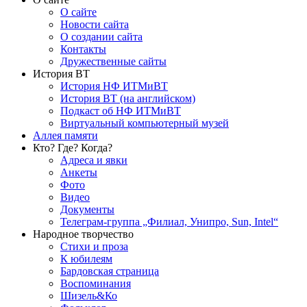
О сайте
Новости сайта
О создании сайта
Контакты
Дружественные сайты
История ВТ
История НФ ИТМиВТ
История ВТ (на английском)
Подкаст об НФ ИТМиВТ
Виртуальный компьютерный музей
Аллея памяти
Кто? Где? Когда?
Адреса и явки
Анкеты
Фото
Видео
Документы
Телеграм-группа „Филиал, Унипро, Sun, Intel“
Народное творчество
Стихи и проза
К юбилеям
Бардовская страница
Воспоминания
Шизель&Ко