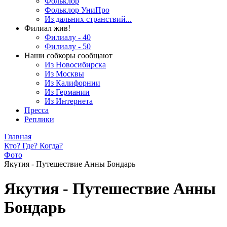
Фольклор
Фольклор УниПро
Из дальних странствий...
Филиал жив!
Филиалу - 40
Филиалу - 50
Наши собкоры сообщают
Из Новосибирска
Из Москвы
Из Калифорнии
Из Германии
Из Интернета
Пресса
Реплики
Главная
Кто? Где? Когда?
Фото
Якутия - Путешествие Анны Бондарь
Якутия - Путешествие Анны
Бондарь