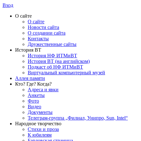
Вход
О сайте
О сайте
Новости сайта
О создании сайта
Контакты
Дружественные сайты
История ВТ
История НФ ИТМиВТ
История ВТ (на английском)
Подкаст об НФ ИТМиВТ
Виртуальный компьютерный музей
Аллея памяти
Кто? Где? Когда?
Адреса и явки
Анкеты
Фото
Видео
Документы
Телеграм-группа „Филиал, Унипро, Sun, Intel“
Народное творчество
Стихи и проза
К юбилеям
Бардовская страница