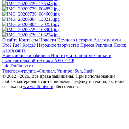
О сайте
Контакты
Новости
Немного истории
Аллея памяти
Кто? Где? Когда?
Народное творчество
Пресса
Реплики
Поиск
Карта сайта
Новосибирский филиал
Института точной механики и
вычислительной техники АН СССР
info@nfitmivt.ru
Телеграм-группа «Филиал, Унипро, Sun, Intel»
© 2012 - 2026. Все права защищены. При использовании
любых материалов сайта, включая графику и тексты, активная
ссылка на
www.nfitmivt.ru
обязательна.