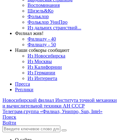
Воспоминания
Шизель&Ко
Фольклор
Фольклор УниПро
Из дальних странствий...
Филиал жив!
Филиалу - 40
Филиалу - 50
Наши собкоры сообщают
Из Новосибирска
Из Москвы
Из Калифорнии
Из Германии
Из Интернета
Пресса
Реплики
Новосибирский филиал
Института точной механики
и вычислительной техники АН СССР
Телеграм-группа «Филиал, Унипро, Sun, Intel»
Поиск
Войти
О сайте