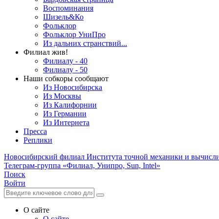
Воспоминания
Шизель&Ко
Фольклор
Фольклор УниПро
Из дальних странствий...
Филиал жив!
Филиалу - 40
Филиалу - 50
Наши собкоры сообщают
Из Новосибирска
Из Москвы
Из Калифорнии
Из Германии
Из Интернета
Пресса
Реплики
Новосибирский филиал
Института точной механики и вычисл
Телеграм-группа «Филиал, Унипро, Sun, Intel»
Поиск
Войти
О сайте
О сайте