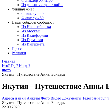
Фольклор УниПро
Из дальних странствий...
Филиал жив!
Филиалу - 40
Филиалу - 50
Наши собкоры сообщают
Из Новосибирска
Из Москвы
Из Калифорнии
Из Германии
Из Интернета
Пресса
Реплики
Главная
Кто? Где? Когда?
Фото
Якутия - Путешествие Анны Бондарь
Якутия - Путешествие Анны 
Адреса и явки
Анкеты
Фото
Видео
Документы
Телеграм-группа
Якутия - Путешествие Анны Бондарь
22.09.2020