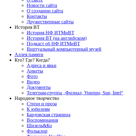
Новости сайта
О создании сайта
Контакты
Дружественные сайты
История ВТ
История НФ ИТМиВТ
История ВТ (на английском)
Подкаст об НФ ИТМиВТ
Виртуальный компьютерный музей
Аллея памяти
Кто? Где? Когда?
Адреса и явки
Анкеты
Фото
Видео
Документы
Телеграм-группа „Филиал, Унипро, Sun, Intel“
Народное творчество
Стихи и проза
К юбилеям
Бардовская страница
Воспоминания
Шизель&Ко
Фольклор