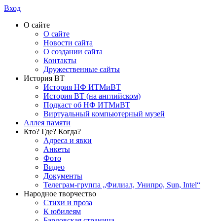
Вход
О сайте
О сайте
Новости сайта
О создании сайта
Контакты
Дружественные сайты
История ВТ
История НФ ИТМиВТ
История ВТ (на английском)
Подкаст об НФ ИТМиВТ
Виртуальный компьютерный музей
Аллея памяти
Кто? Где? Когда?
Адреса и явки
Анкеты
Фото
Видео
Документы
Телеграм-группа „Филиал, Унипро, Sun, Intel“
Народное творчество
Стихи и проза
К юбилеям
Бардовская страница