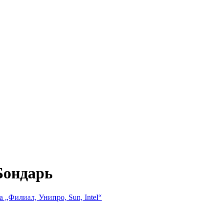
Бондарь
 „Филиал, Унипро, Sun, Intel“