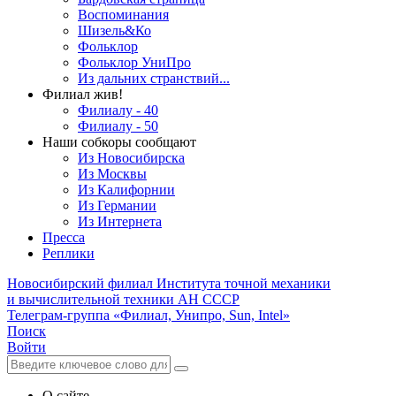
Воспоминания
Шизель&Ко
Фольклор
Фольклор УниПро
Из дальних странствий...
Филиал жив!
Филиалу - 40
Филиалу - 50
Наши собкоры сообщают
Из Новосибирска
Из Москвы
Из Калифорнии
Из Германии
Из Интернета
Пресса
Реплики
Новосибирский филиал
Института точной механики
и вычислительной техники АН СССР
Телеграм-группа «Филиал, Унипро, Sun, Intel»
Поиск
Войти
О сайте