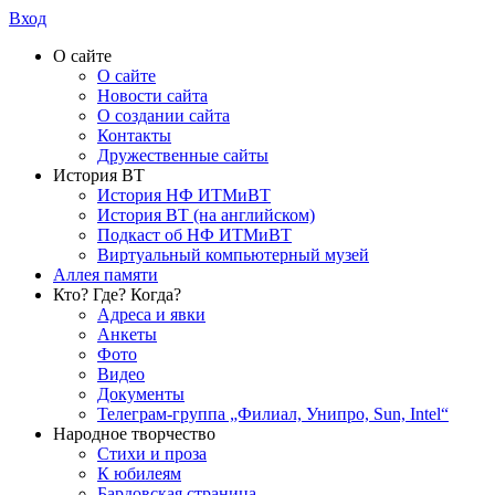
Вход
О сайте
О сайте
Новости сайта
О создании сайта
Контакты
Дружественные сайты
История ВТ
История НФ ИТМиВТ
История ВТ (на английском)
Подкаст об НФ ИТМиВТ
Виртуальный компьютерный музей
Аллея памяти
Кто? Где? Когда?
Адреса и явки
Анкеты
Фото
Видео
Документы
Телеграм-группа „Филиал, Унипро, Sun, Intel“
Народное творчество
Стихи и проза
К юбилеям
Бардовская страница