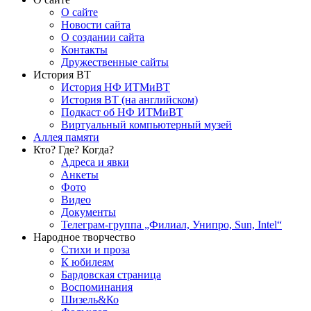
О сайте
Новости сайта
О создании сайта
Контакты
Дружественные сайты
История ВТ
История НФ ИТМиВТ
История ВТ (на английском)
Подкаст об НФ ИТМиВТ
Виртуальный компьютерный музей
Аллея памяти
Кто? Где? Когда?
Адреса и явки
Анкеты
Фото
Видео
Документы
Телеграм-группа „Филиал, Унипро, Sun, Intel“
Народное творчество
Стихи и проза
К юбилеям
Бардовская страница
Воспоминания
Шизель&Ко