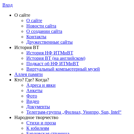
Вход
О сайте
О сайте
Новости сайта
О создании сайта
Контакты
Дружественные сайты
История ВТ
История НФ ИТМиВТ
История ВТ (на английском)
Подкаст об НФ ИТМиВТ
Виртуальный компьютерный музей
Аллея памяти
Кто? Где? Когда?
Адреса и явки
Анкеты
Фото
Видео
Документы
Телеграм-группа „Филиал, Унипро, Sun, Intel“
Народное творчество
Стихи и проза
К юбилеям
Бардовская страница