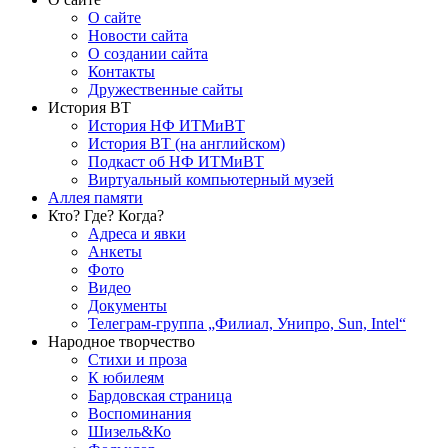
О сайте
Новости сайта
О создании сайта
Контакты
Дружественные сайты
История ВТ
История НФ ИТМиВТ
История ВТ (на английском)
Подкаст об НФ ИТМиВТ
Виртуальный компьютерный музей
Аллея памяти
Кто? Где? Когда?
Адреса и явки
Анкеты
Фото
Видео
Документы
Телеграм-группа „Филиал, Унипро, Sun, Intel“
Народное творчество
Стихи и проза
К юбилеям
Бардовская страница
Воспоминания
Шизель&Ко