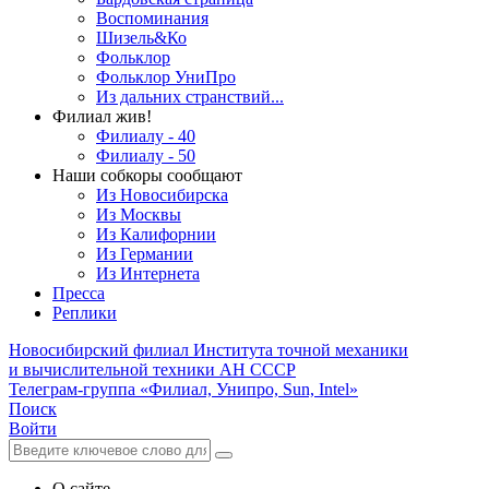
Воспоминания
Шизель&Ко
Фольклор
Фольклор УниПро
Из дальних странствий...
Филиал жив!
Филиалу - 40
Филиалу - 50
Наши собкоры сообщают
Из Новосибирска
Из Москвы
Из Калифорнии
Из Германии
Из Интернета
Пресса
Реплики
Новосибирский филиал
Института точной механики
и вычислительной техники АН СССР
Телеграм-группа «Филиал, Унипро, Sun, Intel»
Поиск
Войти
О сайте