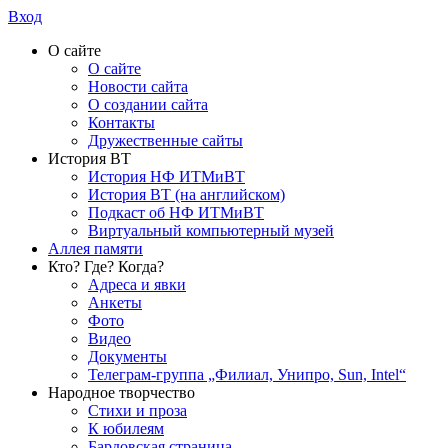
Вход
О сайте
О сайте
Новости сайта
О создании сайта
Контакты
Дружественные сайты
История ВТ
История НФ ИТМиВТ
История ВТ (на английском)
Подкаст об НФ ИТМиВТ
Виртуальный компьютерный музей
Аллея памяти
Кто? Где? Когда?
Адреса и явки
Анкеты
Фото
Видео
Документы
Телеграм-группа „Филиал, Унипро, Sun, Intel“
Народное творчество
Стихи и проза
К юбилеям
Бардовская страница