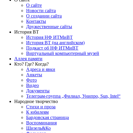
О сайте
Новости сайта
О создании сайта
Контакты
Дружественные сайты
История ВТ
История НФ ИТМиВТ
История ВТ (на английском)
Подкаст об НФ ИТМиВТ
Виртуальный компьютерный музей
Аллея памяти
Кто? Где? Когда?
Адреса и явки
Анкеты
Фото
Видео
Документы
Телеграм-группа „Филиал, Унипро, Sun, Intel“
Народное творчество
Стихи и проза
К юбилеям
Бардовская страница
Воспоминания
Шизель&Ко