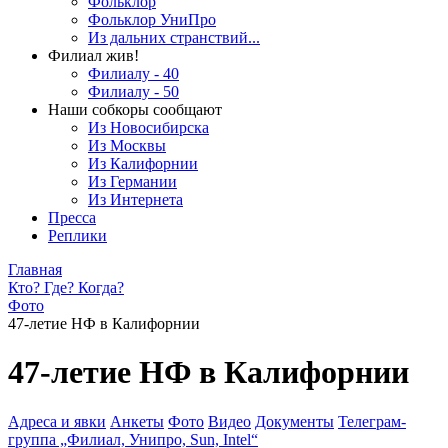
Фольклор
Фольклор УниПро
Из дальних странствий...
Филиал жив!
Филиалу - 40
Филиалу - 50
Наши собкоры сообщают
Из Новосибирска
Из Москвы
Из Калифорнии
Из Германии
Из Интернета
Пресса
Реплики
Главная
Кто? Где? Когда?
Фото
47-летие НФ в Калифорнии
47-летие НФ в Калифорнии
Адреса и явки
Анкеты
Фото
Видео
Документы
Телеграм-
группа „Филиал, Унипро, Sun, Intel“