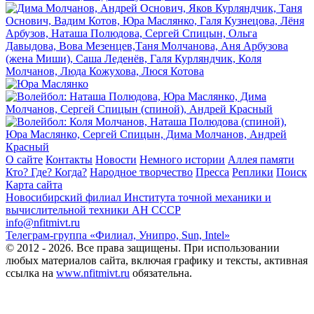
О сайте
Контакты
Новости
Немного истории
Аллея памяти
Кто? Где? Когда?
Народное творчество
Пресса
Реплики
Поиск
Карта сайта
Новосибирский филиал
Института точной механики и
вычислительной техники АН СССР
info@nfitmivt.ru
Телеграм-группа «Филиал, Унипро, Sun, Intel»
© 2012 - 2026. Все права защищены. При использовании
любых материалов сайта, включая графику и тексты, активная
ссылка на
www.nfitmivt.ru
обязательна.