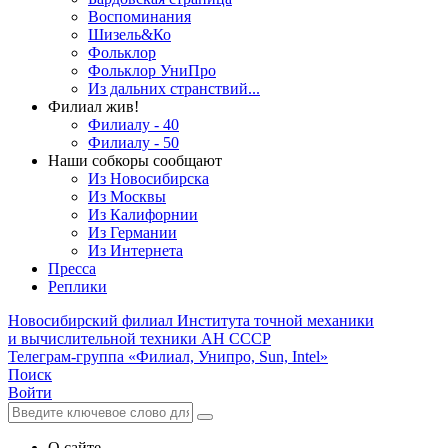
Воспоминания
Шизель&Ко
Фольклор
Фольклор УниПро
Из дальних странствий...
Филиал жив!
Филиалу - 40
Филиалу - 50
Наши собкоры сообщают
Из Новосибирска
Из Москвы
Из Калифорнии
Из Германии
Из Интернета
Пресса
Реплики
Новосибирский филиал
Института точной механики
и вычислительной техники АН СССР
Телеграм-группа «Филиал, Унипро, Sun, Intel»
Поиск
Войти
О сайте