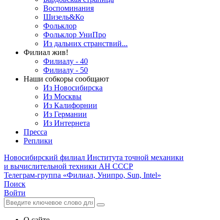
Воспоминания
Шизель&Ко
Фольклор
Фольклор УниПро
Из дальних странствий...
Филиал жив!
Филиалу - 40
Филиалу - 50
Наши собкоры сообщают
Из Новосибирска
Из Москвы
Из Калифорнии
Из Германии
Из Интернета
Пресса
Реплики
Новосибирский филиал
Института точной механики
и вычислительной техники АН СССР
Телеграм-группа «Филиал, Унипро, Sun, Intel»
Поиск
Войти
О сайте