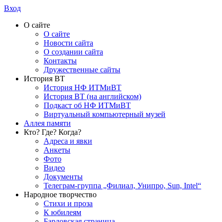
Вход
О сайте
О сайте
Новости сайта
О создании сайта
Контакты
Дружественные сайты
История ВТ
История НФ ИТМиВТ
История ВТ (на английском)
Подкаст об НФ ИТМиВТ
Виртуальный компьютерный музей
Аллея памяти
Кто? Где? Когда?
Адреса и явки
Анкеты
Фото
Видео
Документы
Телеграм-группа „Филиал, Унипро, Sun, Intel“
Народное творчество
Стихи и проза
К юбилеям
Бардовская страница