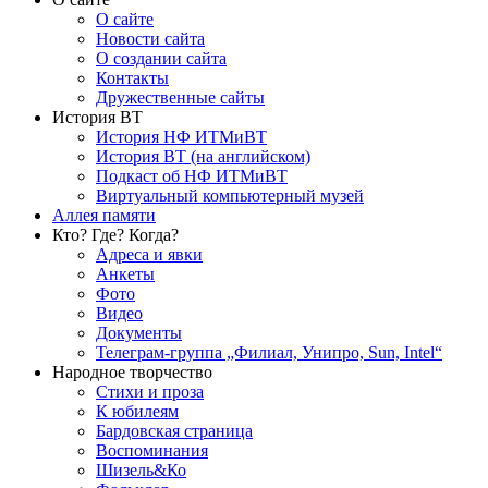
О сайте
Новости сайта
О создании сайта
Контакты
Дружественные сайты
История ВТ
История НФ ИТМиВТ
История ВТ (на английском)
Подкаст об НФ ИТМиВТ
Виртуальный компьютерный музей
Аллея памяти
Кто? Где? Когда?
Адреса и явки
Анкеты
Фото
Видео
Документы
Телеграм-группа „Филиал, Унипро, Sun, Intel“
Народное творчество
Стихи и проза
К юбилеям
Бардовская страница
Воспоминания
Шизель&Ко