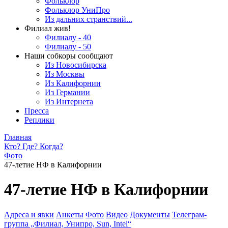
Фольклор
Фольклор УниПро
Из дальних странствий...
Филиал жив!
Филиалу - 40
Филиалу - 50
Наши собкоры сообщают
Из Новосибирска
Из Москвы
Из Калифорнии
Из Германии
Из Интернета
Пресса
Реплики
Главная
Кто? Где? Когда?
Фото
47-летие НФ в Калифорнии
47-летие НФ в Калифорнии
Адреса и явки
Анкеты
Фото
Видео
Документы
Телеграм-
группа „Филиал, Унипро, Sun, Intel“