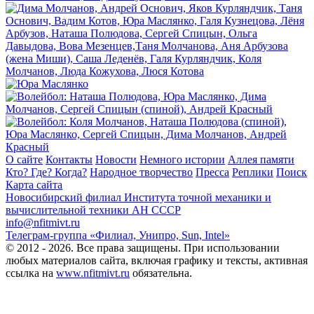
О сайте
Контакты
Новости
Немного истории
Аллея памяти
Кто? Где? Когда?
Народное творчество
Пресса
Реплики
Поиск
Карта сайта
Новосибирский филиал
Института точной механики и
вычислительной техники АН СССР
info@nfitmivt.ru
Телеграм-группа «Филиал, Унипро, Sun, Intel»
© 2012 - 2026. Все права защищены. При использовании
любых материалов сайта, включая графику и тексты, активная
ссылка на
www.nfitmivt.ru
обязательна.