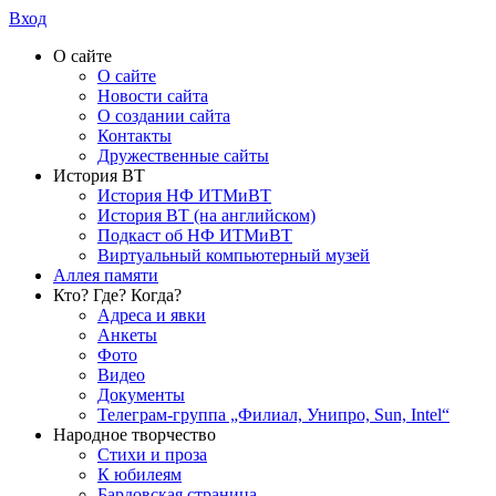
Вход
О сайте
О сайте
Новости сайта
О создании сайта
Контакты
Дружественные сайты
История ВТ
История НФ ИТМиВТ
История ВТ (на английском)
Подкаст об НФ ИТМиВТ
Виртуальный компьютерный музей
Аллея памяти
Кто? Где? Когда?
Адреса и явки
Анкеты
Фото
Видео
Документы
Телеграм-группа „Филиал, Унипро, Sun, Intel“
Народное творчество
Стихи и проза
К юбилеям
Бардовская страница