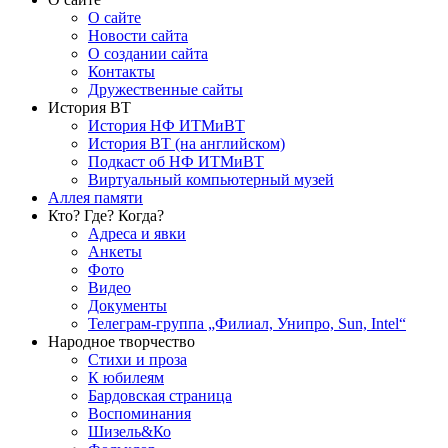
О сайте
Новости сайта
О создании сайта
Контакты
Дружественные сайты
История ВТ
История НФ ИТМиВТ
История ВТ (на английском)
Подкаст об НФ ИТМиВТ
Виртуальный компьютерный музей
Аллея памяти
Кто? Где? Когда?
Адреса и явки
Анкеты
Фото
Видео
Документы
Телеграм-группа „Филиал, Унипро, Sun, Intel“
Народное творчество
Стихи и проза
К юбилеям
Бардовская страница
Воспоминания
Шизель&Ко