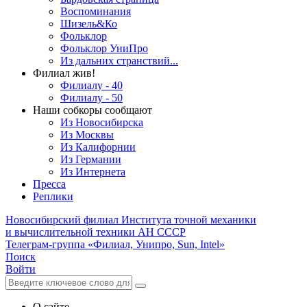
Воспоминания
Шизель&Ко
Фольклор
Фольклор УниПро
Из дальних странствий...
Филиал жив!
Филиалу - 40
Филиалу - 50
Наши собкоры сообщают
Из Новосибирска
Из Москвы
Из Калифорнии
Из Германии
Из Интернета
Пресса
Реплики
Новосибирский филиал
Института точной механики
и вычислительной техники АН СССР
Телеграм-группа «Филиал, Унипро, Sun, Intel»
Поиск
Войти
О сайте