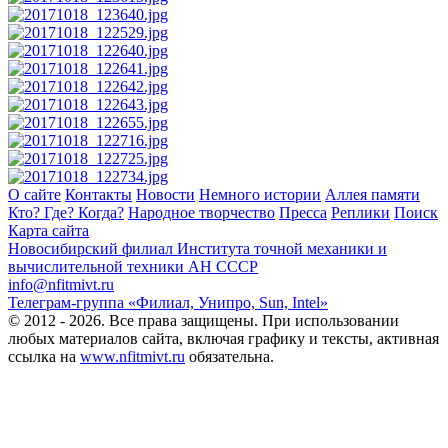
О сайте
Контакты
Новости
Немного истории
Аллея памяти
Кто? Где? Когда?
Народное творчество
Пресса
Реплики
Поиск
Карта сайта
Новосибирский филиал
Института точной механики и
вычислительной техники АН СССР
info@nfitmivt.ru
Телеграм-группа «Филиал, Унипро, Sun, Intel»
© 2012 - 2026. Все права защищены. При использовании
любых материалов сайта, включая графику и тексты, активная
ссылка на
www.nfitmivt.ru
обязательна.