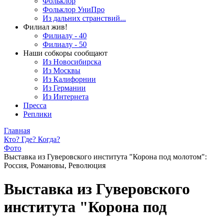
Фольклор
Фольклор УниПро
Из дальних странствий...
Филиал жив!
Филиалу - 40
Филиалу - 50
Наши собкоры сообщают
Из Новосибирска
Из Москвы
Из Калифорнии
Из Германии
Из Интернета
Пресса
Реплики
Главная
Кто? Где? Когда?
Фото
Выставка из Гуверовского института "Корона под молотом":
Россия, Романовы, Революция
Выставка из Гуверовского
института "Корона под