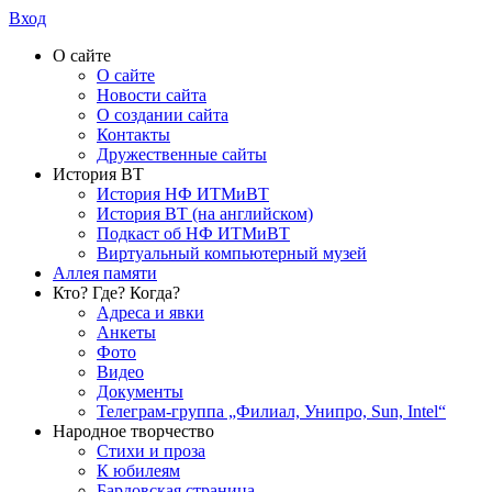
Вход
О сайте
О сайте
Новости сайта
О создании сайта
Контакты
Дружественные сайты
История ВТ
История НФ ИТМиВТ
История ВТ (на английском)
Подкаст об НФ ИТМиВТ
Виртуальный компьютерный музей
Аллея памяти
Кто? Где? Когда?
Адреса и явки
Анкеты
Фото
Видео
Документы
Телеграм-группа „Филиал, Унипро, Sun, Intel“
Народное творчество
Стихи и проза
К юбилеям
Бардовская страница