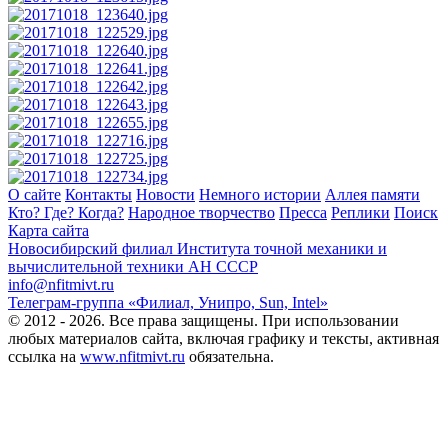
О сайте
Контакты
Новости
Немного истории
Аллея памяти
Кто? Где? Когда?
Народное творчество
Пресса
Реплики
Поиск
Карта сайта
Новосибирский филиал
Института точной механики и
вычислительной техники АН СССР
info@nfitmivt.ru
Телеграм-группа «Филиал, Унипро, Sun, Intel»
© 2012 - 2026. Все права защищены. При использовании
любых материалов сайта, включая графику и тексты, активная
ссылка на
www.nfitmivt.ru
обязательна.