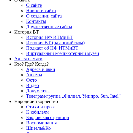
О сайте
Новости сайта
О создании сайта
Контакты
Дружественные сайты
История ВТ
История НФ ИТМиВТ
История ВТ (на английском)
Подкаст об НФ ИТМиВТ
Виртуальный компьютерный музей
Аллея памяти
Кто? Где? Когда?
Адреса и явки
Анкеты
Фото
Видео
Документы
Телеграм-группа „Филиал, Унипро, Sun, Intel“
Народное творчество
Стихи и проза
К юбилеям
Бардовская страница
Воспоминания
Шизель&Ко