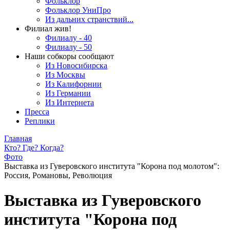
Фольклор
Фольклор УниПро
Из дальних странствий...
Филиал жив!
Филиалу - 40
Филиалу - 50
Наши собкоры сообщают
Из Новосибирска
Из Москвы
Из Калифорнии
Из Германии
Из Интернета
Пресса
Реплики
Главная
Кто? Где? Когда?
Фото
Выставка из Гуверовского института "Корона под молотом":
Россия, Романовы, Революция
Выставка из Гуверовского
института "Корона под