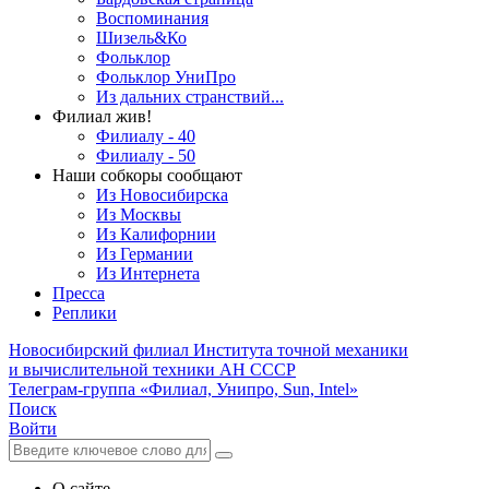
Воспоминания
Шизель&Ко
Фольклор
Фольклор УниПро
Из дальних странствий...
Филиал жив!
Филиалу - 40
Филиалу - 50
Наши собкоры сообщают
Из Новосибирска
Из Москвы
Из Калифорнии
Из Германии
Из Интернета
Пресса
Реплики
Новосибирский филиал
Института точной механики
и вычислительной техники АН СССР
Телеграм-группа «Филиал, Унипро, Sun, Intel»
Поиск
Войти
О сайте