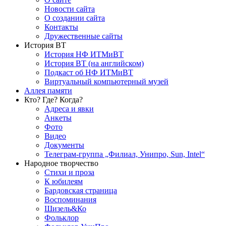
Новости сайта
О создании сайта
Контакты
Дружественные сайты
История ВТ
История НФ ИТМиВТ
История ВТ (на английском)
Подкаст об НФ ИТМиВТ
Виртуальный компьютерный музей
Аллея памяти
Кто? Где? Когда?
Адреса и явки
Анкеты
Фото
Видео
Документы
Телеграм-группа „Филиал, Унипро, Sun, Intel“
Народное творчество
Стихи и проза
К юбилеям
Бардовская страница
Воспоминания
Шизель&Ко
Фольклор