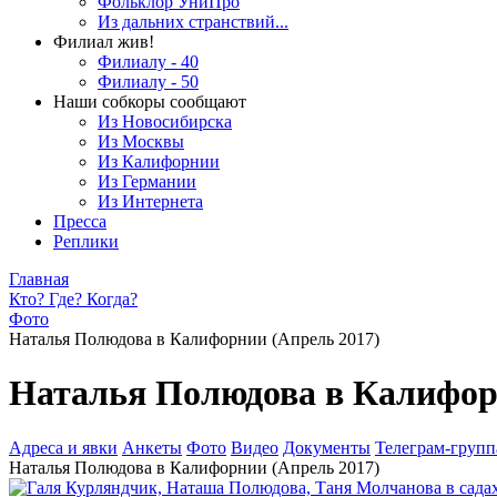
Фольклор УниПро
Из дальних странствий...
Филиал жив!
Филиалу - 40
Филиалу - 50
Наши собкоры сообщают
Из Новосибирска
Из Москвы
Из Калифорнии
Из Германии
Из Интернета
Пресса
Реплики
Главная
Кто? Где? Когда?
Фото
Наталья Полюдова в Калифорнии (Апрель 2017)
Наталья Полюдова в Калифор
Адреса и явки
Анкеты
Фото
Видео
Документы
Телеграм-группа
Наталья Полюдова в Калифорнии (Апрель 2017)