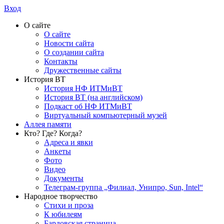
Вход
О сайте
О сайте
Новости сайта
О создании сайта
Контакты
Дружественные сайты
История ВТ
История НФ ИТМиВТ
История ВТ (на английском)
Подкаст об НФ ИТМиВТ
Виртуальный компьютерный музей
Аллея памяти
Кто? Где? Когда?
Адреса и явки
Анкеты
Фото
Видео
Документы
Телеграм-группа „Филиал, Унипро, Sun, Intel“
Народное творчество
Стихи и проза
К юбилеям
Бардовская страница