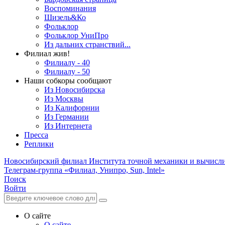
Воспоминания
Шизель&Ко
Фольклор
Фольклор УниПро
Из дальних странствий...
Филиал жив!
Филиалу - 40
Филиалу - 50
Наши собкоры сообщают
Из Новосибирска
Из Москвы
Из Калифорнии
Из Германии
Из Интернета
Пресса
Реплики
Новосибирский филиал
Института точной механики и вычисл
Телеграм-группа «Филиал, Унипро, Sun, Intel»
Поиск
Войти
О сайте
О сайте