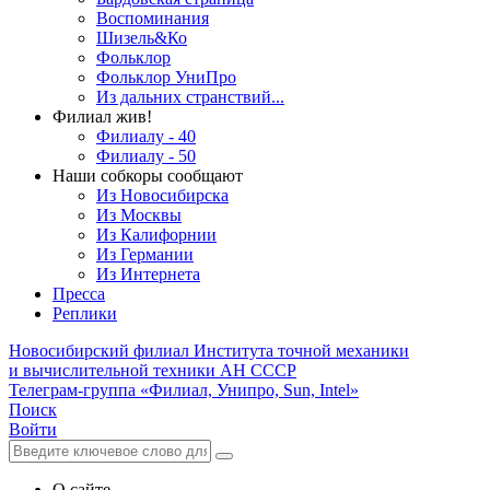
Воспоминания
Шизель&Ко
Фольклор
Фольклор УниПро
Из дальних странствий...
Филиал жив!
Филиалу - 40
Филиалу - 50
Наши собкоры сообщают
Из Новосибирска
Из Москвы
Из Калифорнии
Из Германии
Из Интернета
Пресса
Реплики
Новосибирский филиал
Института точной механики
и вычислительной техники АН СССР
Телеграм-группа «Филиал, Унипро, Sun, Intel»
Поиск
Войти
О сайте