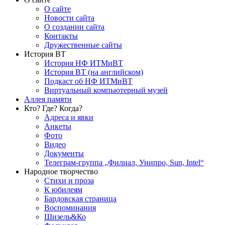
О сайте
Новости сайта
О создании сайта
Контакты
Дружественные сайты
История ВТ
История НФ ИТМиВТ
История ВТ (на английском)
Подкаст об НФ ИТМиВТ
Виртуальный компьютерный музей
Аллея памяти
Кто? Где? Когда?
Адреса и явки
Анкеты
Фото
Видео
Документы
Телеграм-группа „Филиал, Унипро, Sun, Intel“
Народное творчество
Стихи и проза
К юбилеям
Бардовская страница
Воспоминания
Шизель&Ко