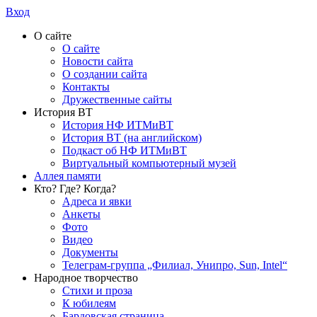
Вход
О сайте
О сайте
Новости сайта
О создании сайта
Контакты
Дружественные сайты
История ВТ
История НФ ИТМиВТ
История ВТ (на английском)
Подкаст об НФ ИТМиВТ
Виртуальный компьютерный музей
Аллея памяти
Кто? Где? Когда?
Адреса и явки
Анкеты
Фото
Видео
Документы
Телеграм-группа „Филиал, Унипро, Sun, Intel“
Народное творчество
Стихи и проза
К юбилеям
Бардовская страница