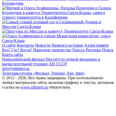
О сайте
Контакты
Новости
Немного истории
Аллея памяти
Кто? Где? Когда?
Народное творчество
Пресса
Реплики
Поиск
Карта сайта
Новосибирский филиал
Института точной механики и
вычислительной техники АН СССР
info@nfitmivt.ru
Телеграм-группа «Филиал, Унипро, Sun, Intel»
© 2012 - 2026. Все права защищены. При использовании
любых материалов сайта, включая графику и тексты, активная
ссылка на
www.nfitmivt.ru
обязательна.