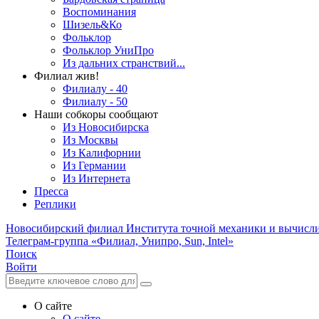
Воспоминания
Шизель&Ко
Фольклор
Фольклор УниПро
Из дальних странствий...
Филиал жив!
Филиалу - 40
Филиалу - 50
Наши собкоры сообщают
Из Новосибирска
Из Москвы
Из Калифорнии
Из Германии
Из Интернета
Пресса
Реплики
Новосибирский филиал
Института точной механики и вычисл
Телеграм-группа «Филиал, Унипро, Sun, Intel»
Поиск
Войти
О сайте
О сайте