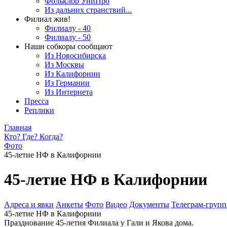
Фольклор УниПро
Из дальних странствий...
Филиал жив!
Филиалу - 40
Филиалу - 50
Наши собкоры сообщают
Из Новосибирска
Из Москвы
Из Калифорнии
Из Германии
Из Интернета
Пресса
Реплики
Главная
Кто? Где? Когда?
Фото
45-летие НФ в Калифорнии
45-летие НФ в Калифорнии
Адреса и явки
Анкеты
Фото
Видео
Документы
Телеграм-группа
45-летие НФ в Калифорнии
Празднование 45-летия Филиала у Гали и Якова дома.