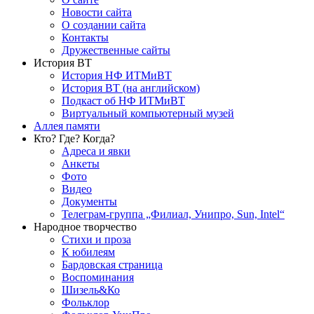
Новости сайта
О создании сайта
Контакты
Дружественные сайты
История ВТ
История НФ ИТМиВТ
История ВТ (на английском)
Подкаст об НФ ИТМиВТ
Виртуальный компьютерный музей
Аллея памяти
Кто? Где? Когда?
Адреса и явки
Анкеты
Фото
Видео
Документы
Телеграм-группа „Филиал, Унипро, Sun, Intel“
Народное творчество
Стихи и проза
К юбилеям
Бардовская страница
Воспоминания
Шизель&Ко
Фольклор