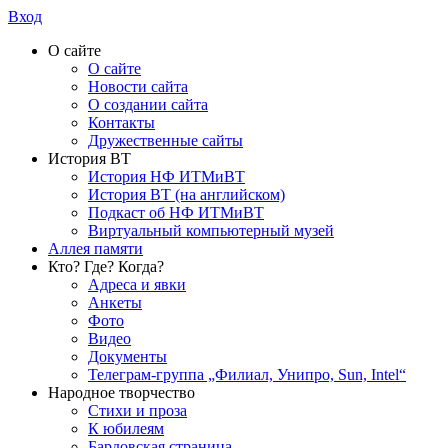
Вход
О сайте
О сайте
Новости сайта
О создании сайта
Контакты
Дружественные сайты
История ВТ
История НФ ИТМиВТ
История ВТ (на английском)
Подкаст об НФ ИТМиВТ
Виртуальный компьютерный музей
Аллея памяти
Кто? Где? Когда?
Адреса и явки
Анкеты
Фото
Видео
Документы
Телеграм-группа „Филиал, Унипро, Sun, Intel“
Народное творчество
Стихи и проза
К юбилеям
Бардовская страница