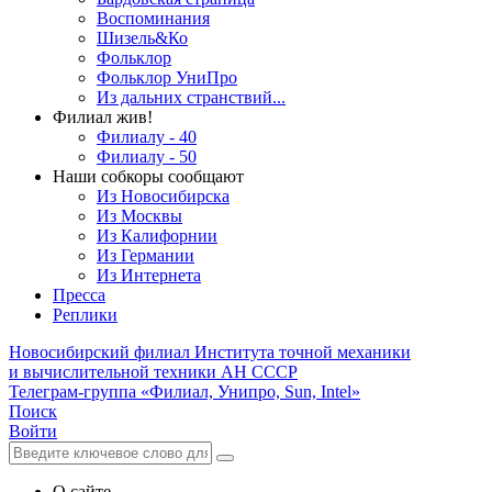
Воспоминания
Шизель&Ко
Фольклор
Фольклор УниПро
Из дальних странствий...
Филиал жив!
Филиалу - 40
Филиалу - 50
Наши собкоры сообщают
Из Новосибирска
Из Москвы
Из Калифорнии
Из Германии
Из Интернета
Пресса
Реплики
Новосибирский филиал
Института точной механики
и вычислительной техники АН СССР
Телеграм-группа «Филиал, Унипро, Sun, Intel»
Поиск
Войти
О сайте