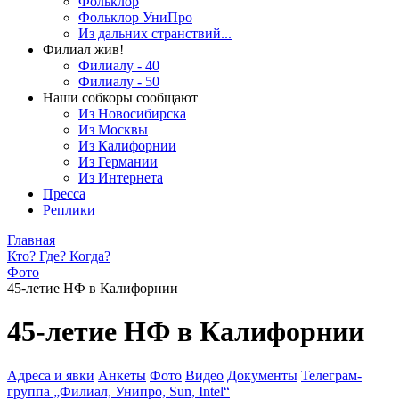
Фольклор
Фольклор УниПро
Из дальних странствий...
Филиал жив!
Филиалу - 40
Филиалу - 50
Наши собкоры сообщают
Из Новосибирска
Из Москвы
Из Калифорнии
Из Германии
Из Интернета
Пресса
Реплики
Главная
Кто? Где? Когда?
Фото
45-летие НФ в Калифорнии
45-летие НФ в Калифорнии
Адреса и явки
Анкеты
Фото
Видео
Документы
Телеграм-
группа „Филиал, Унипро, Sun, Intel“