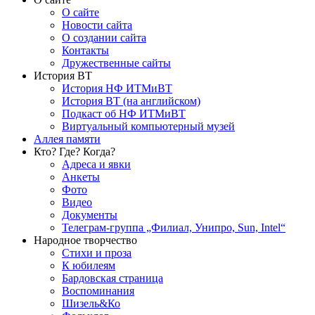
О сайте
Новости сайта
О создании сайта
Контакты
Дружественные сайты
История ВТ
История НФ ИТМиВТ
История ВТ (на английском)
Подкаст об НФ ИТМиВТ
Виртуальный компьютерный музей
Аллея памяти
Кто? Где? Когда?
Адреса и явки
Анкеты
Фото
Видео
Документы
Телеграм-группа „Филиал, Унипро, Sun, Intel“
Народное творчество
Стихи и проза
К юбилеям
Бардовская страница
Воспоминания
Шизель&Ко