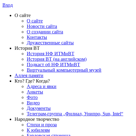
Вход
О сайте
О сайте
Новости сайта
О создании сайта
Контакты
Дружественные сайты
История ВТ
История НФ ИТМиВТ
История ВТ (на английском)
Подкаст об НФ ИТМиВТ
Виртуальный компьютерный музей
Аллея памяти
Кто? Где? Когда?
Адреса и явки
Анкеты
Фото
Видео
Документы
Телеграм-группа „Филиал, Унипро, Sun, Intel“
Народное творчество
Стихи и проза
К юбилеям
Бардовская страница