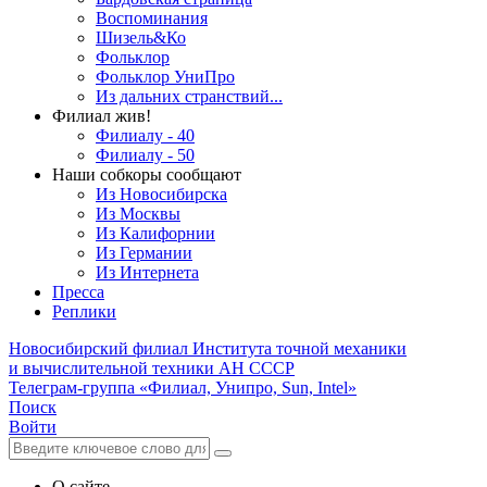
Воспоминания
Шизель&Ко
Фольклор
Фольклор УниПро
Из дальних странствий...
Филиал жив!
Филиалу - 40
Филиалу - 50
Наши собкоры сообщают
Из Новосибирска
Из Москвы
Из Калифорнии
Из Германии
Из Интернета
Пресса
Реплики
Новосибирский филиал
Института точной механики
и вычислительной техники АН СССР
Телеграм-группа «Филиал, Унипро, Sun, Intel»
Поиск
Войти
О сайте