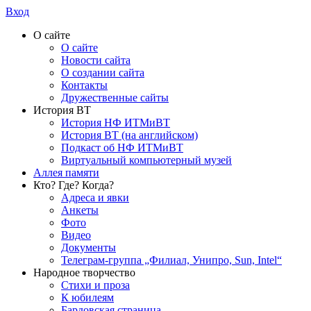
Вход
О сайте
О сайте
Новости сайта
О создании сайта
Контакты
Дружественные сайты
История ВТ
История НФ ИТМиВТ
История ВТ (на английском)
Подкаст об НФ ИТМиВТ
Виртуальный компьютерный музей
Аллея памяти
Кто? Где? Когда?
Адреса и явки
Анкеты
Фото
Видео
Документы
Телеграм-группа „Филиал, Унипро, Sun, Intel“
Народное творчество
Стихи и проза
К юбилеям
Бардовская страница