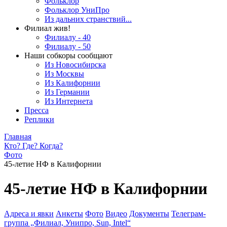
Фольклор
Фольклор УниПро
Из дальних странствий...
Филиал жив!
Филиалу - 40
Филиалу - 50
Наши собкоры сообщают
Из Новосибирска
Из Москвы
Из Калифорнии
Из Германии
Из Интернета
Пресса
Реплики
Главная
Кто? Где? Когда?
Фото
45-летие НФ в Калифорнии
45-летие НФ в Калифорнии
Адреса и явки
Анкеты
Фото
Видео
Документы
Телеграм-
группа „Филиал, Унипро, Sun, Intel“