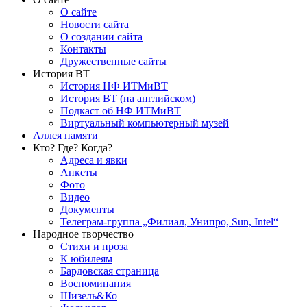
О сайте
Новости сайта
О создании сайта
Контакты
Дружественные сайты
История ВТ
История НФ ИТМиВТ
История ВТ (на английском)
Подкаст об НФ ИТМиВТ
Виртуальный компьютерный музей
Аллея памяти
Кто? Где? Когда?
Адреса и явки
Анкеты
Фото
Видео
Документы
Телеграм-группа „Филиал, Унипро, Sun, Intel“
Народное творчество
Стихи и проза
К юбилеям
Бардовская страница
Воспоминания
Шизель&Ко