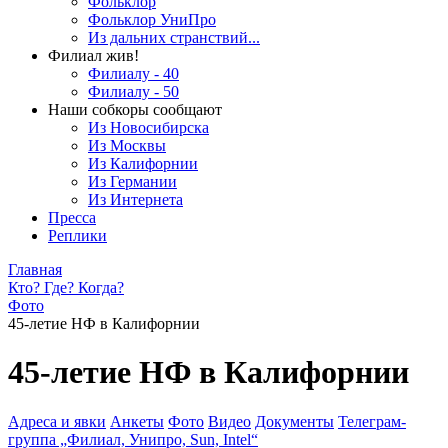
Фольклор
Фольклор УниПро
Из дальних странствий...
Филиал жив!
Филиалу - 40
Филиалу - 50
Наши собкоры сообщают
Из Новосибирска
Из Москвы
Из Калифорнии
Из Германии
Из Интернета
Пресса
Реплики
Главная
Кто? Где? Когда?
Фото
45-летие НФ в Калифорнии
45-летие НФ в Калифорнии
Адреса и явки
Анкеты
Фото
Видео
Документы
Телеграм-
группа „Филиал, Унипро, Sun, Intel“