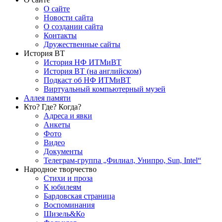
О сайте
Новости сайта
О создании сайта
Контакты
Дружественные сайты
История ВТ
История НФ ИТМиВТ
История ВТ (на английском)
Подкаст об НФ ИТМиВТ
Виртуальный компьютерный музей
Аллея памяти
Кто? Где? Когда?
Адреса и явки
Анкеты
Фото
Видео
Документы
Телеграм-группа „Филиал, Унипро, Sun, Intel“
Народное творчество
Стихи и проза
К юбилеям
Бардовская страница
Воспоминания
Шизель&Ко