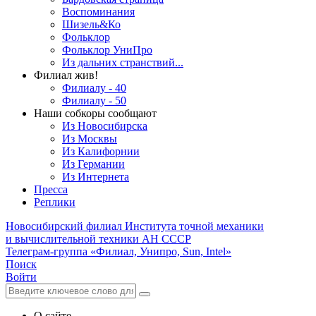
Воспоминания
Шизель&Ко
Фольклор
Фольклор УниПро
Из дальних странствий...
Филиал жив!
Филиалу - 40
Филиалу - 50
Наши собкоры сообщают
Из Новосибирска
Из Москвы
Из Калифорнии
Из Германии
Из Интернета
Пресса
Реплики
Новосибирский филиал
Института точной механики
и вычислительной техники АН СССР
Телеграм-группа «Филиал, Унипро, Sun, Intel»
Поиск
Войти
О сайте