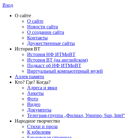
Вход
О сайте
О сайте
Новости сайта
О создании сайта
Контакты
Дружественные сайты
История ВТ
История НФ ИТМиВТ
История ВТ (на английском)
Подкаст об НФ ИТМиВТ
Виртуальный компьютерный музей
Аллея памяти
Кто? Где? Когда?
Адреса и явки
Анкеты
Фото
Видео
Документы
Телеграм-группа „Филиал, Унипро, Sun, Intel“
Народное творчество
Стихи и проза
К юбилеям
Бардовская страница