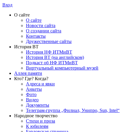
Вход
О сайте
О сайте
Новости сайта
О создании сайта
Контакты
Дружественные сайты
История ВТ
История НФ ИТМиВТ
История ВТ (на английском)
Подкаст об НФ ИТМиВТ
Виртуальный компьютерный музей
Аллея памяти
Кто? Где? Когда?
Адреса и явки
Анкеты
Фото
Видео
Документы
Телеграм-группа „Филиал, Унипро, Sun, Intel“
Народное творчество
Стихи и проза
К юбилеям
Бардовская страница