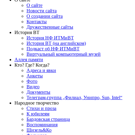
О сайте
Новости сайта
О создании сайта
Контакты
Дружественные сайты
История ВТ
История НФ ИТМиВТ
История ВТ (на английском)
Подкаст об НФ ИТМиВТ
Виртуальный компьютерный музей
Аллея памяти
Кто? Где? Когда?
Адреса и явки
Анкеты
Фото
Видео
Документы
Телеграм-группа „Филиал, Унипро, Sun, Intel“
Народное творчество
Стихи и проза
К юбилеям
Бардовская страница
Воспоминания
Шизель&Ко