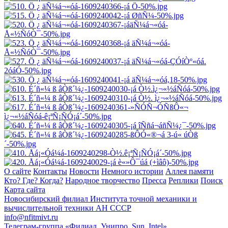
О сайте
Контакты
Новости
Немного истории
Аллея памяти
Кто? Где? Когда?
Народное творчество
Пресса
Реплики
Поиск
Карта сайта
Новосибирский филиал
Института точной механики и
вычислительной техники АН СССР
info@nfitmivt.ru
Телеграм-группа «Филиал, Унипро, Sun, Intel»