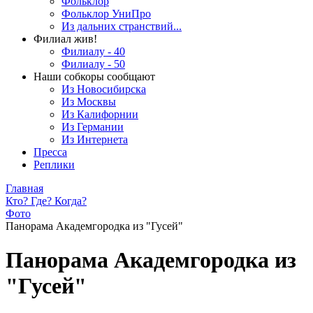
Фольклор
Фольклор УниПро
Из дальних странствий...
Филиал жив!
Филиалу - 40
Филиалу - 50
Наши собкоры сообщают
Из Новосибирска
Из Москвы
Из Калифорнии
Из Германии
Из Интернета
Пресса
Реплики
Главная
Кто? Где? Когда?
Фото
Панорама Академгородка из "Гусей"
Панорама Академгородка из
"Гусей"