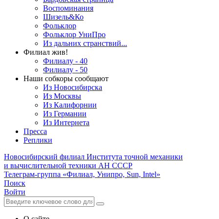
Воспоминания
Шизель&Ко
Фольклор
Фольклор УниПро
Из дальних странствий...
Филиал жив!
Филиалу - 40
Филиалу - 50
Наши собкоры сообщают
Из Новосибирска
Из Москвы
Из Калифорнии
Из Германии
Из Интернета
Пресса
Реплики
Новосибирский филиал
Института точной механики
и вычислительной техники АН СССР
Телеграм-группа «Филиал, Унипро, Sun, Intel»
Поиск
Войти
О сайте