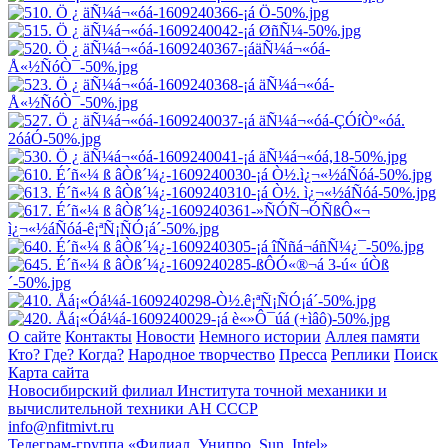
О сайте
Контакты
Новости
Немного истории
Аллея памяти
Кто? Где? Когда?
Народное творчество
Пресса
Реплики
Поиск
Карта сайта
Новосибирский филиал
Института точной механики и
вычислительной техники АН СССР
info@nfitmivt.ru
Телеграм-группа «Филиал, Унипро, Sun, Intel»