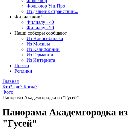
Фольклор
Фольклор УниПро
Из дальних странствий...
Филиал жив!
Филиалу - 40
Филиалу - 50
Наши собкоры сообщают
Из Новосибирска
Из Москвы
Из Калифорнии
Из Германии
Из Интернета
Пресса
Реплики
Главная
Кто? Где? Когда?
Фото
Панорама Академгородка из "Гусей"
Панорама Академгородка из
"Гусей"