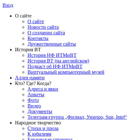
Вход
О сайте
О сайте
Новости сайта
О создании сайта
Контакты
Дружественные сайты
История ВТ
История НФ ИТМиВТ
История ВТ (на английском)
Подкаст об НФ ИТМиВТ
Виртуальный компьютерный музей
Аллея памяти
Кто? Где? Когда?
Адреса и явки
Анкеты
Фото
Видео
Документы
Телеграм-группа „Филиал, Унипро, Sun, Intel“
Народное творчество
Стихи и проза
К юбилеям
Бардовская страница