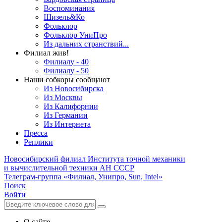
Воспоминания
Шизель&Ко
Фольклор
Фольклор УниПро
Из дальних странствий...
Филиал жив!
Филиалу - 40
Филиалу - 50
Наши собкоры сообщают
Из Новосибирска
Из Москвы
Из Калифорнии
Из Германии
Из Интернета
Пресса
Реплики
Новосибирский филиал
Института точной механики
и вычислительной техники АН СССР
Телеграм-группа «Филиал, Унипро, Sun, Intel»
Поиск
Войти
О сайте