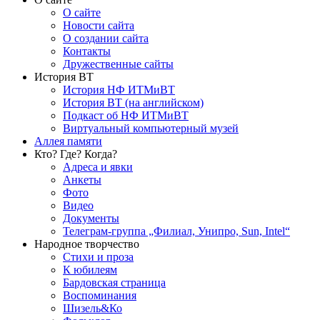
О сайте
Новости сайта
О создании сайта
Контакты
Дружественные сайты
История ВТ
История НФ ИТМиВТ
История ВТ (на английском)
Подкаст об НФ ИТМиВТ
Виртуальный компьютерный музей
Аллея памяти
Кто? Где? Когда?
Адреса и явки
Анкеты
Фото
Видео
Документы
Телеграм-группа „Филиал, Унипро, Sun, Intel“
Народное творчество
Стихи и проза
К юбилеям
Бардовская страница
Воспоминания
Шизель&Ко