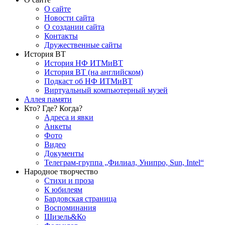
О сайте
Новости сайта
О создании сайта
Контакты
Дружественные сайты
История ВТ
История НФ ИТМиВТ
История ВТ (на английском)
Подкаст об НФ ИТМиВТ
Виртуальный компьютерный музей
Аллея памяти
Кто? Где? Когда?
Адреса и явки
Анкеты
Фото
Видео
Документы
Телеграм-группа „Филиал, Унипро, Sun, Intel“
Народное творчество
Стихи и проза
К юбилеям
Бардовская страница
Воспоминания
Шизель&Ко