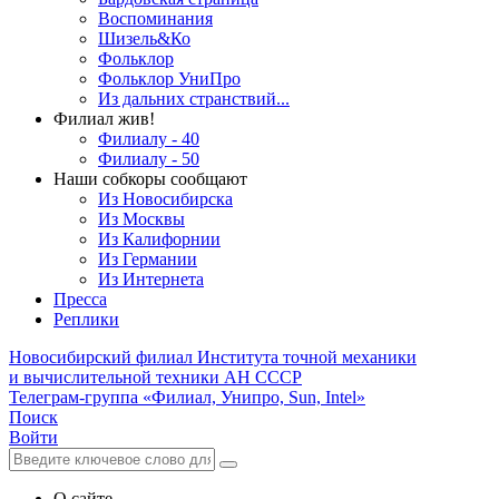
Воспоминания
Шизель&Ко
Фольклор
Фольклор УниПро
Из дальних странствий...
Филиал жив!
Филиалу - 40
Филиалу - 50
Наши собкоры сообщают
Из Новосибирска
Из Москвы
Из Калифорнии
Из Германии
Из Интернета
Пресса
Реплики
Новосибирский филиал
Института точной механики
и вычислительной техники АН СССР
Телеграм-группа «Филиал, Унипро, Sun, Intel»
Поиск
Войти
О сайте