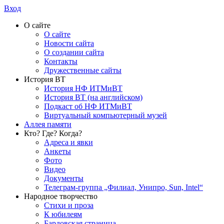
Вход
О сайте
О сайте
Новости сайта
О создании сайта
Контакты
Дружественные сайты
История ВТ
История НФ ИТМиВТ
История ВТ (на английском)
Подкаст об НФ ИТМиВТ
Виртуальный компьютерный музей
Аллея памяти
Кто? Где? Когда?
Адреса и явки
Анкеты
Фото
Видео
Документы
Телеграм-группа „Филиал, Унипро, Sun, Intel“
Народное творчество
Стихи и проза
К юбилеям
Бардовская страница