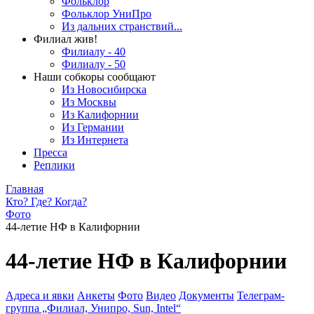
Фольклор
Фольклор УниПро
Из дальних странствий...
Филиал жив!
Филиалу - 40
Филиалу - 50
Наши собкоры сообщают
Из Новосибирска
Из Москвы
Из Калифорнии
Из Германии
Из Интернета
Пресса
Реплики
Главная
Кто? Где? Когда?
Фото
44-летие НФ в Калифорнии
44-летие НФ в Калифорнии
Адреса и явки
Анкеты
Фото
Видео
Документы
Телеграм-
группа „Филиал, Унипро, Sun, Intel“