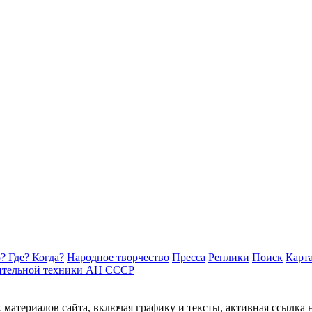
? Где? Когда?
Народное творчество
Пресса
Реплики
Поиск
Карта
ительной техники АН СССР
материалов сайта, включая графику и тексты, активная ссылка 