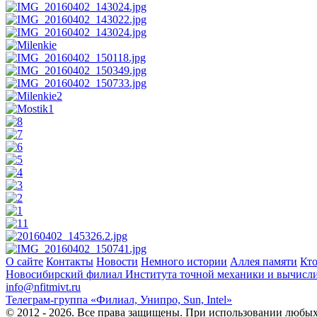
О сайте
Контакты
Новости
Немного истории
Аллея памяти
Кто
Новосибирский филиал
Института точной механики и вычисл
info@nfitmivt.ru
Телеграм-группа «Филиал, Унипро, Sun, Intel»
© 2012 - 2026. Все права защищены. При использовании любых 