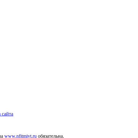
 сайта
на
www.nfitmivt.ru
обязательна.