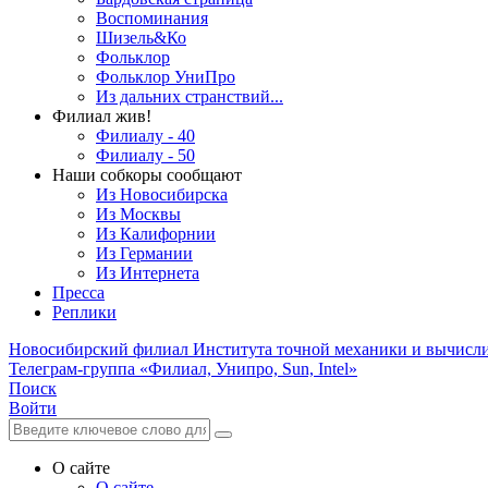
Воспоминания
Шизель&Ко
Фольклор
Фольклор УниПро
Из дальних странствий...
Филиал жив!
Филиалу - 40
Филиалу - 50
Наши собкоры сообщают
Из Новосибирска
Из Москвы
Из Калифорнии
Из Германии
Из Интернета
Пресса
Реплики
Новосибирский филиал
Института точной механики и вычисл
Телеграм-группа «Филиал, Унипро, Sun, Intel»
Поиск
Войти
О сайте
О сайте