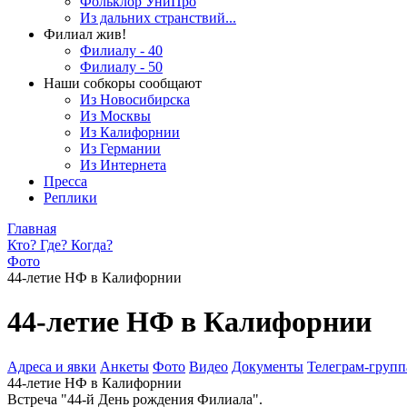
Фольклор УниПро
Из дальних странствий...
Филиал жив!
Филиалу - 40
Филиалу - 50
Наши собкоры сообщают
Из Новосибирска
Из Москвы
Из Калифорнии
Из Германии
Из Интернета
Пресса
Реплики
Главная
Кто? Где? Когда?
Фото
44-летие НФ в Калифорнии
44-летие НФ в Калифорнии
Адреса и явки
Анкеты
Фото
Видео
Документы
Телеграм-группа
44-летие НФ в Калифорнии
Встреча "44-й День рождения Филиала".