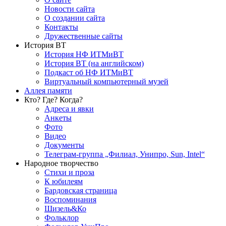
Новости сайта
О создании сайта
Контакты
Дружественные сайты
История ВТ
История НФ ИТМиВТ
История ВТ (на английском)
Подкаст об НФ ИТМиВТ
Виртуальный компьютерный музей
Аллея памяти
Кто? Где? Когда?
Адреса и явки
Анкеты
Фото
Видео
Документы
Телеграм-группа „Филиал, Унипро, Sun, Intel“
Народное творчество
Стихи и проза
К юбилеям
Бардовская страница
Воспоминания
Шизель&Ко
Фольклор