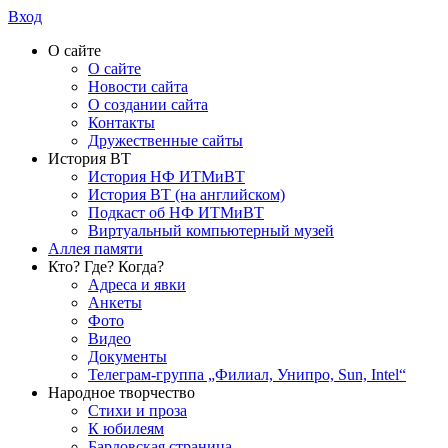
Вход
О сайте
О сайте
Новости сайта
О создании сайта
Контакты
Дружественные сайты
История ВТ
История НФ ИТМиВТ
История ВТ (на английском)
Подкаст об НФ ИТМиВТ
Виртуальный компьютерный музей
Аллея памяти
Кто? Где? Когда?
Адреса и явки
Анкеты
Фото
Видео
Документы
Телеграм-группа „Филиал, Унипро, Sun, Intel“
Народное творчество
Стихи и проза
К юбилеям
Бардовская страница