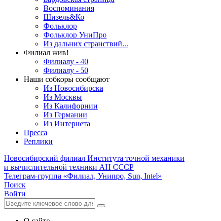
Воспоминания
Шизель&Ко
Фольклор
Фольклор УниПро
Из дальних странствий...
Филиал жив!
Филиалу - 40
Филиалу - 50
Наши собкоры сообщают
Из Новосибирска
Из Москвы
Из Калифорнии
Из Германии
Из Интернета
Пресса
Реплики
Новосибирский филиал
Института точной механики
и вычислительной техники АН СССР
Телеграм-группа «Филиал, Унипро, Sun, Intel»
Поиск
Войти
О сайте