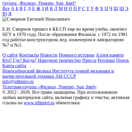
группа „Филиал, Унипро, Sun, Intel“
Все
А
Б
В
Г
Д
Е
Ж
З
И
К
Л
М
Н
О
П
Р
С
Т
У
Ф
Х
Ц
Ч
Ш
Щ
Э
Ю
Я
Е.Н. Смирнов пришел в КБ СП еще во время учебы, окончил
НГУ в 1970 году. После образования Филиала с 1972 по 1981
год работал конструктором, вед. инженером в лабораториях
№7 и №3.
О сайте
Контакты
Новости
Немного истории
Аллея памяти
Кто? Где? Когда?
Народное творчество
Пресса
Реплики
Поиск
Карта сайта
Новосибирский филиал
Института точной механики и
вычислительной техники АН СССР
info@nfitmivt.ru
Телеграм-группа «Филиал, Унипро, Sun, Intel»
© 2012 - 2026. Все права защищены. При использовании
любых материалов сайта, включая графику и тексты, активная
ссылка на
www.nfitmivt.ru
обязательна.