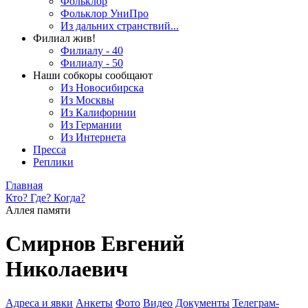
Фольклор
Фольклор УниПро
Из дальних странствий...
Филиал жив!
Филиалу - 40
Филиалу - 50
Наши собкоры сообщают
Из Новосибирска
Из Москвы
Из Калифорнии
Из Германии
Из Интернета
Пресса
Реплики
Главная
Кто? Где? Когда?
Аллея памяти
Смирнов Евгений
Николаевич
Адреса и явки
Анкеты
Фото
Видео
Документы
Телеграм-