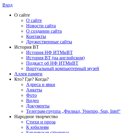
Вход
О сайте
О сайте
Новости сайта
О создании сайта
Контакты
Дружественные сайты
История ВТ
История НФ ИТМиВТ
История ВТ (на английском)
Подкаст об НФ ИТМиВТ
Виртуальный компьютерный музей
Аллея памяти
Кто? Где? Когда?
Адреса и явки
Анкеты
Фото
Видео
Документы
Телеграм-группа „Филиал, Унипро, Sun, Intel“
Народное творчество
Стихи и проза
К юбилеям
Бардовская страница