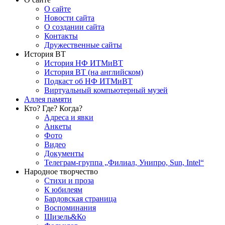
О сайте
Новости сайта
О создании сайта
Контакты
Дружественные сайты
История ВТ
История НФ ИТМиВТ
История ВТ (на английском)
Подкаст об НФ ИТМиВТ
Виртуальный компьютерный музей
Аллея памяти
Кто? Где? Когда?
Адреса и явки
Анкеты
Фото
Видео
Документы
Телеграм-группа „Филиал, Унипро, Sun, Intel“
Народное творчество
Стихи и проза
К юбилеям
Бардовская страница
Воспоминания
Шизель&Ко