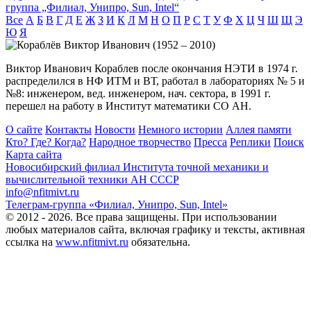
группа „Филиал, Унипро, Sun, Intel“
Все
А
Б
В
Г
Д
Е
Ж
З
И
К
Л
М
Н
О
П
Р
С
Т
У
Ф
Х
Ц
Ч
Ш
Щ
Э
Ю
Я
Виктор Иванович Кораблев после окончания НЭТИ в 1974 г.
распределился в НФ ИТМ и ВТ, работал в лабораториях № 5 и
№8: инженером, вед. инженером, нач. сектора, в 1991 г.
перешел на работу в Институт математики СО АН.
О сайте
Контакты
Новости
Немного истории
Аллея памяти
Кто? Где? Когда?
Народное творчество
Пресса
Реплики
Поиск
Карта сайта
Новосибирский филиал
Института точной механики и
вычислительной техники АН СССР
info@nfitmivt.ru
Телеграм-группа «Филиал, Унипро, Sun, Intel»
© 2012 - 2026. Все права защищены. При использовании
любых материалов сайта, включая графику и тексты, активная
ссылка на
www.nfitmivt.ru
обязательна.