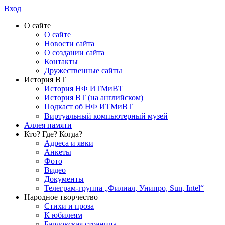
Вход
О сайте
О сайте
Новости сайта
О создании сайта
Контакты
Дружественные сайты
История ВТ
История НФ ИТМиВТ
История ВТ (на английском)
Подкаст об НФ ИТМиВТ
Виртуальный компьютерный музей
Аллея памяти
Кто? Где? Когда?
Адреса и явки
Анкеты
Фото
Видео
Документы
Телеграм-группа „Филиал, Унипро, Sun, Intel“
Народное творчество
Стихи и проза
К юбилеям
Бардовская страница