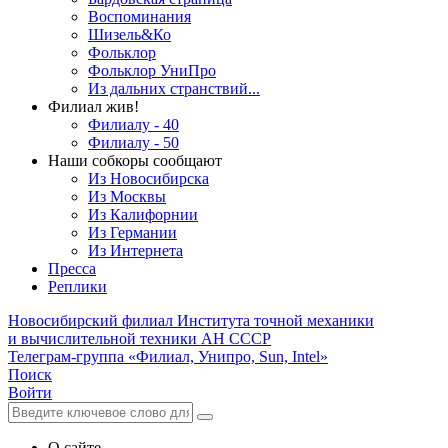
Воспоминания
Шизель&Ко
Фольклор
Фольклор УниПро
Из дальних странствий...
Филиал жив!
Филиалу - 40
Филиалу - 50
Наши собкоры сообщают
Из Новосибирска
Из Москвы
Из Калифорнии
Из Германии
Из Интернета
Пресса
Реплики
Новосибирский филиал
Института точной механики
и вычислительной техники АН СССР
Телеграм-группа «Филиал, Унипро, Sun, Intel»
Поиск
Войти
О сайте