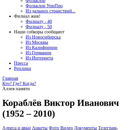
Фольклор
Фольклор УниПро
Из дальних странствий...
Филиал жив!
Филиалу - 40
Филиалу - 50
Наши собкоры сообщают
Из Новосибирска
Из Москвы
Из Калифорнии
Из Германии
Из Интернета
Пресса
Реплики
Главная
Кто? Где? Когда?
Аллея памяти
Кораблёв Виктор Иванович
(1952 – 2010)
Адреса и явки
Анкеты
Фото
Видео
Документы
Телеграм-