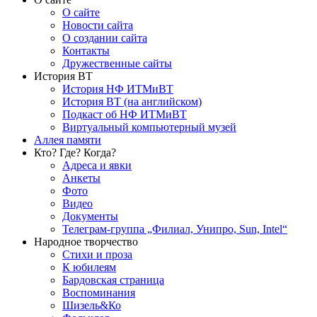
О сайте
Новости сайта
О создании сайта
Контакты
Дружественные сайты
История ВТ
История НФ ИТМиВТ
История ВТ (на английском)
Подкаст об НФ ИТМиВТ
Виртуальный компьютерный музей
Аллея памяти
Кто? Где? Когда?
Адреса и явки
Анкеты
Фото
Видео
Документы
Телеграм-группа „Филиал, Унипро, Sun, Intel“
Народное творчество
Стихи и проза
К юбилеям
Бардовская страница
Воспоминания
Шизель&Ко