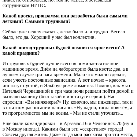
сотрудником НИПС.
Какой проект, программа или разработка были самыми
легкими? Самыми трудными?
Сейчас уже нельзя сказать, легко было или трудно. Весело
было, это да. Хороший у нас был коллектив.
Какой эпизод трудовых будней помнится ярче всего? А
какой праздник?
Из трудовых будней лучше всего вспоминается ночное
машинное время. Днём на лабораторию была квота: два, а в
лучшем случае три часа времени. Мало что можно сделать,
если учесть постоянные зависания. А вот ночью – красота,
институт пустой, и Эльбрус реже ломается. Помню, как мы с
Натальей Черкашиной в три часа ночи решили пойти домой и
вызвали машину (был такой в институте сервис). Нас
спросили: «Вы инженеры?» Ну, конечно, мы инженеры, так и
в штатном расписании написано. «Ну ладно, тогда повезём, а
то программистов мы не возим.» Мы не стали уточнять...
Ещё были командировки – в Арзамас-16 и Челябинск-70 (ну и
в Москву иногда). Какими были эти «секретные» города!
Совсем другая жизнь. Даже тогда мои рассказы про эти места,