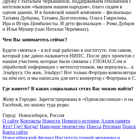
Дружу с Натальей Черкашиной, поддерживаем отношения с
интеловским «бывшим нашим народом», благо сидим в
одном здании. И в базовской нашей компании – филиальцы:
Татьяна Дубцова, Татьяна Долгополова, Ольга Гаврилова,
Ира и Игорь Цимбалисты. И дети филиальцев – Рома Дубцов
и Илья Мушер (сын Натальи Черемных).
Чем Вы занимаетесь сейчас?
Будете смеяться – я всё ещё работаю в институте, том самом,
который уже давно называется НИПС. После двух проектов с
нашим участием, которые были связаны с ГЛОНАССом и
обработкой информации с метеоспутников, мы вернулись... к
Эльбрусу. Он жив, Эльбрус! Вот только Фортран-компилятора
на нём нет, и мы написали для него конвертор с Фортрана в С.
Где живете? В каких социальных сетях Вас можно найти?
Живу в Городке. Зарегистрирована в «Одноклассниках» и на
Facebook, но захожу туда редко.
Город: Новосибирск, Россия
О сайте
Контакты
Новости
Немного истории
Аллея памяти
Кто? Где? Когда?
Народное творчество
Пресса
Реплики
Поиск
Карта сайта
Новосибирский филиал
Института точной механики и