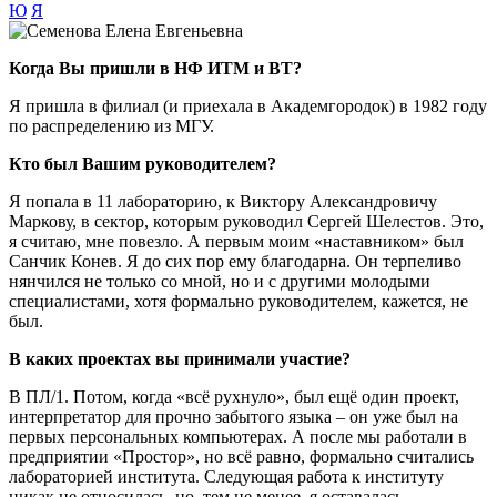
Ю
Я
Когда Вы пришли в НФ ИТМ и ВТ?
Я пришла в филиал (и приехала в Академгородок) в 1982 году
по распределению из МГУ.
Кто был Вашим руководителем?
Я попала в 11 лабораторию, к Виктору Александровичу
Маркову, в сектор, которым руководил Сергей Шелестов. Это,
я считаю, мне повезло. А первым моим «наставником» был
Санчик Конев. Я до сих пор ему благодарна. Он терпеливо
нянчился не только со мной, но и с другими молодыми
специалистами, хотя формально руководителем, кажется, не
был.
В каких проектах вы принимали участие?
В ПЛ/1. Потом, когда «всё рухнуло», был ещё один проект,
интерпретатор для прочно забытого языка – он уже был на
первых персональных компьютерах. А после мы работали в
предприятии «Простор», но всё равно, формально считались
лабораторией института. Следующая работа к институту
никак не относилась, но, тем не менее, я оставалась