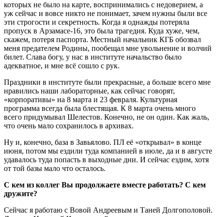
которых не было на карте, воспринимались с недоверием, а
уж сейчас и вовсе никто не понимает, зачем нужны были все
эти строгости и секретность. Когда я однажды потеряла
пропуск в Арзамасе-16, это была трагедия. Куда хуже, чем,
скажем, потеря паспорта. Местный начальник КГБ обозвал
меня предателем Родины, пообещал мне увольнение и волчий
билет. Слава богу, у нас в институте начальство было
адекватное, и мне всё сошло с рук.
Праздники в институте были прекрасные, а больше всего мне
нравились наши лабораторные, как сейчас говорят,
«корпоративы» на 8 марта и 23 февраля. Культурная
программа всегда была блестящая. К 8 марта очень много
всего придумывал Шелестов. Конечно, не он один. Как жаль,
что очень мало сохранилось в архивах.
Ну и, конечно, база в Завьялово. ПЛ её «открывал» в конце
июня, потом мы ездили туда компанией в июле, да и в августе
удавалось туда попасть в выходные дни. И сейчас ездим, хотя
от той базы мало что осталось.
С кем из коллег Вы продолжаете вместе работать? С кем
дружите?
Сейчас я работаю с Вовой Андреевым и Таней Долгополовой.