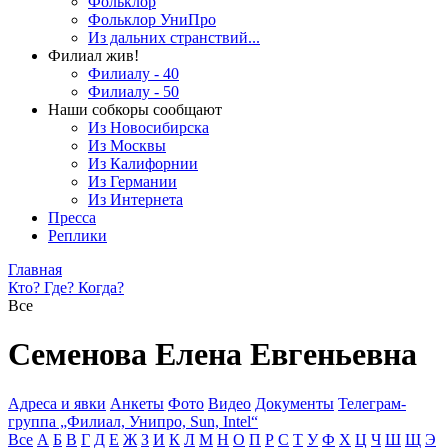
Фольклор
Фольклор УниПро
Из дальних странствий...
Филиал жив!
Филиалу - 40
Филиалу - 50
Наши собкоры сообщают
Из Новосибирска
Из Москвы
Из Калифорнии
Из Германии
Из Интернета
Пресса
Реплики
Главная
Кто? Где? Когда?
Все
Семенова Елена Евгеньевна
Адреса и явки
Анкеты
Фото
Видео
Документы
Телеграм-
группа „Филиал, Унипро, Sun, Intel“
Все
А
Б
В
Г
Д
Е
Ж
З
И
К
Л
М
Н
О
П
Р
С
Т
У
Ф
Х
Ц
Ч
Ш
Щ
Э