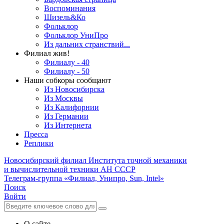
Воспоминания
Шизель&Ко
Фольклор
Фольклор УниПро
Из дальних странствий...
Филиал жив!
Филиалу - 40
Филиалу - 50
Наши собкоры сообщают
Из Новосибирска
Из Москвы
Из Калифорнии
Из Германии
Из Интернета
Пресса
Реплики
Новосибирский филиал
Института точной механики
и вычислительной техники АН СССР
Телеграм-группа «Филиал, Унипро, Sun, Intel»
Поиск
Войти
О сайте