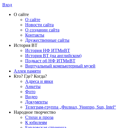
Вход
О сайте
О сайте
Новости сайта
О создании сайта
Контакты
Дружественные сайты
История ВТ
История НФ ИТМиВТ
История ВТ (на английском)
Подкаст об НФ ИТМиВТ
Виртуальный компьютерный музей
Аллея памяти
Кто? Где? Когда?
Адреса и явки
Анкеты
Фото
Видео
Документы
Телеграм-группа „Филиал, Унипро, Sun, Intel“
Народное творчество
Стихи и проза
К юбилеям
Бардовская страница