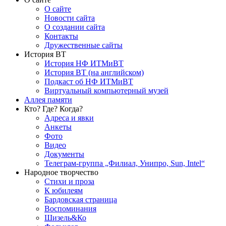
О сайте
Новости сайта
О создании сайта
Контакты
Дружественные сайты
История ВТ
История НФ ИТМиВТ
История ВТ (на английском)
Подкаст об НФ ИТМиВТ
Виртуальный компьютерный музей
Аллея памяти
Кто? Где? Когда?
Адреса и явки
Анкеты
Фото
Видео
Документы
Телеграм-группа „Филиал, Унипро, Sun, Intel“
Народное творчество
Стихи и проза
К юбилеям
Бардовская страница
Воспоминания
Шизель&Ко