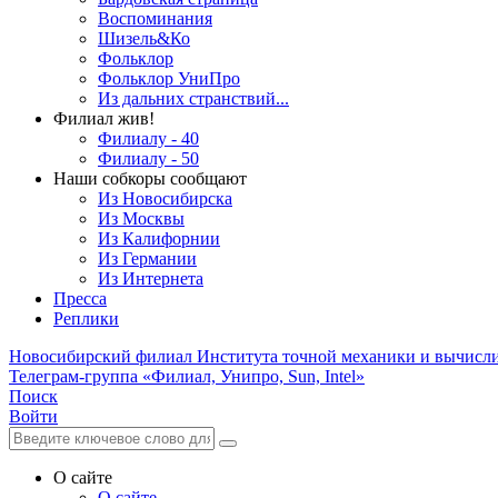
Воспоминания
Шизель&Ко
Фольклор
Фольклор УниПро
Из дальних странствий...
Филиал жив!
Филиалу - 40
Филиалу - 50
Наши собкоры сообщают
Из Новосибирска
Из Москвы
Из Калифорнии
Из Германии
Из Интернета
Пресса
Реплики
Новосибирский филиал
Института точной механики и вычисл
Телеграм-группа «Филиал, Унипро, Sun, Intel»
Поиск
Войти
О сайте
О сайте