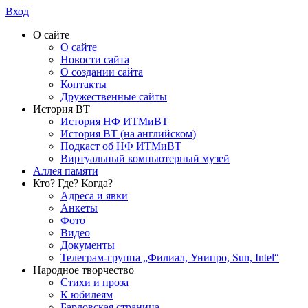
Вход
О сайте
О сайте
Новости сайта
О создании сайта
Контакты
Дружественные сайты
История ВТ
История НФ ИТМиВТ
История ВТ (на английском)
Подкаст об НФ ИТМиВТ
Виртуальный компьютерный музей
Аллея памяти
Кто? Где? Когда?
Адреса и явки
Анкеты
Фото
Видео
Документы
Телеграм-группа „Филиал, Унипро, Sun, Intel“
Народное творчество
Стихи и проза
К юбилеям
Бардовская страница