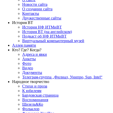
Новости сайта
О создании сайта
Контакты
Дружественные сайты
История ВТ
История НФ ИТМиВТ
История ВТ (на английском)
Подкаст об НФ ИТМиВТ
Виртуальный компьютерный музей
Аллея памяти
Кто? Где? Когда?
Адреса и явки
Анкеты
Фото
Видео
Документы
Телеграм-группа „Филиал, Унипро, Sun, Intel“
Народное творчество
Стихи и проза
К юбилеям
Бардовская страница
Воспоминания
Шизель&Ко
Фольклор