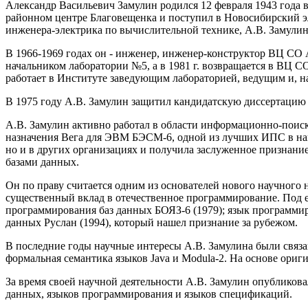
Александр Васильевич Замулин родился 12 февраля 1943 года 
районном центре Благовещенка и поступил в Новосибирский эл
инженера-электрика по вычислительной технике, А.В. Замул
В 1966-1969 годах он - инженер, инженер-конструктор ВЦ СО 
начальником лаборатории №5, а в 1981 г. возвращается в ВЦ 
работает в Институте заведующим лабораторией, ведущим и, н
В 1975 году А.В. Замулин защитил кандидатскую диссертацию 
А.В. Замулин активно работал в области информационно-поис
назначения Вега для ЭВМ БЭСМ-6, одной из лучших ИПС в наше
но и в других организациях и получила заслуженное признани
базами данных.
Он по праву считается одним из основателей нового научного 
существенный вклад в отечественное программирование. Под е
программирования баз данных БОЯЗ-6 (1979); язык программир
данных Руслан (1994), который нашел признание за рубежом.
В последние годы научные интересы А.В. Замулина были связ
формальная семантика языков Java и Modula-2. На основе ори
За время своей научной деятельности А.В. Замулин опубликов
данных, языков программирования и языков спецификаций.