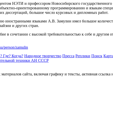
оцентом НЭТИ и профессором Новосибирского государственного 
о объектно-ориентированному программированию и языкам спе
их диссертаций, большое число курсовых и дипломных работ.
ию иностранными языками А.В. Замулин имел большое количест
айзии и других стран.
ие в сочетании с высокой требовательностью к себе и другим о
k.su/person/zamulin
? Где? Когда?
Народное творчество
Пресса
Реплики
Поиск
Карта
ительной техники АН СССР
материалов сайта, включая графику и тексты, активная ссылка 