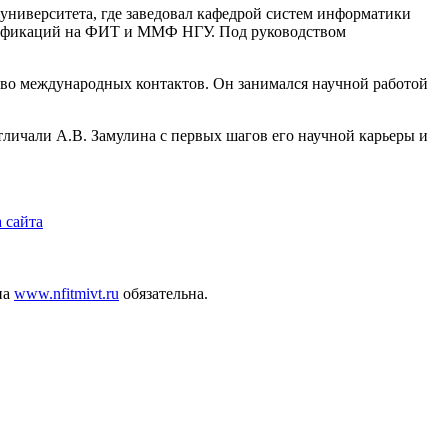
университета, где заведовал кафедрой систем информатики
цификаций на ФИТ и ММФ НГУ. Под руководством
во международных контактов. Он занимался научной работой
тличали А.В. Замулина с первых шагов его научной карьеры и
 сайта
на
www.nfitmivt.ru
обязательна.