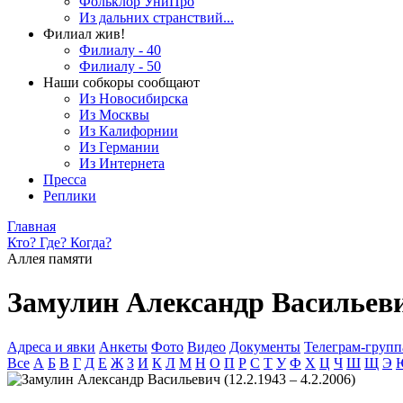
Фольклор УниПро
Из дальних странствий...
Филиал жив!
Филиалу - 40
Филиалу - 50
Наши собкоры сообщают
Из Новосибирска
Из Москвы
Из Калифорнии
Из Германии
Из Интернета
Пресса
Реплики
Главная
Кто? Где? Когда?
Аллея памяти
Замулин Александр Васильевич 
Адреса и явки
Анкеты
Фото
Видео
Документы
Телеграм-группа
Все
А
Б
В
Г
Д
Е
Ж
З
И
К
Л
М
Н
О
П
Р
С
Т
У
Ф
Х
Ц
Ч
Ш
Щ
Э