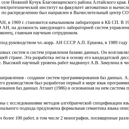
в селе Нижний Кучук Благовещенского района Алтайского края. 
ектротехнический институт на факультет автоматики и вычисли
ин по распределению был направлен в Вычислительный центр С
АН, в 1969 г. становится начальником лаборатории в КБ СП. В 
СО АН, на должность заведующего лабораторией систем управле
аконец, главным научным сотрудником.
под руководством чл.-корр. АН СССР А.П. Ершова, в 1989 году 
ковых систем и систем управления базами данных. Он возглавл
й стране. Эта разработка легла в основу его кандидатской дис
е. Высокий научный уровень работ выдвинул А.В. Замулина в чи
направления - создание систем программирования баз данных. А
го руководством был разработан первый в мире язык программи
ования баз данных Атлант (1986) и основанная на нем система 
аны с исследованиями методов алгебраической спецификации яз
гинального подхода предложена формальная семантика языка оп
ал более 100 работ, в том числе 2 монографии, посвященные ра