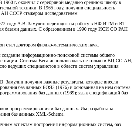
В 1960 г. окончил с серебряной медалью среднюю школу в
тельной техники. В 1965 году, получив специальность
О АН СССР стажером-исследователем.
1972 году А.В. Замулин переходит на работу в НФ ИТМ и ВТ
ния базами данных. С образованием в 1990 году ИСИ СО РАН
он стал доктором физико-математических наук.
ял создание информационно-поисковой системы общего
сертации. Система Вега использовалась не только в ВЦ СО АН,
сло ведущих специалистов в области систем управления
.В. Замулин получил важные результаты, которые внесли
рования баз данных БОЯЗ (1976) и основанная на нем система
программирования баз данных (1989); язык спецификаций баз
ыков программирования и баз данных. Им разработана
исания баз данных XML-Schema.
зличным аспектам построения информационных систем, баз