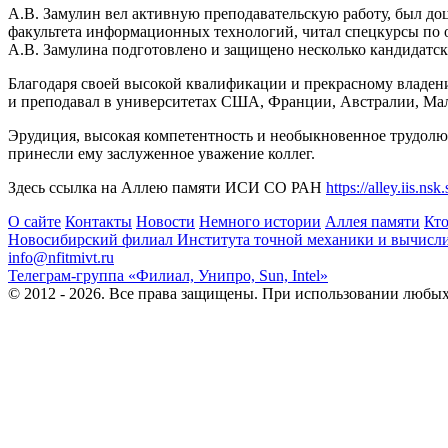
А.В. Замулин вел активную преподавательскую работу, был д
факультета информационных технологий, читал спецкурсы п
А.В. Замулина подготовлено и защищено несколько кандидатск
Благодаря своей высокой квалификации и прекрасному владен
и преподавал в университетах США, Франции, Австралии, Мал
Эрудиция, высокая компетентность и необыкновенное трудолюб
принесли ему заслуженное уважение коллег.
Здесь ссылка на Аллею памяти ИСИ СО РАН
https://alley.iis.ns
О сайте
Контакты
Новости
Немного истории
Аллея памяти
Кто
Новосибирский филиал
Института точной механики и вычисл
info@nfitmivt.ru
Телеграм-группа «Филиал, Унипро, Sun, Intel»
© 2012 - 2026. Все права защищены. При использовании любых 