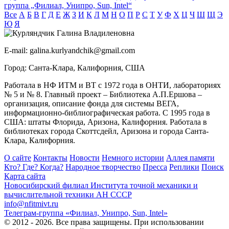
группа „Филиал, Унипро, Sun, Intel“
Все
А
Б
В
Г
Д
Е
Ж
З
И
К
Л
М
Н
О
П
Р
С
Т
У
Ф
Х
Ц
Ч
Ш
Щ
Э
Ю
Я
E-mail:
galina.kurlyandchik@gmail.com
Город:
Санта-Клара, Калифорния, США
Работала в НФ ИТМ и ВТ с 1972 года в ОНТИ, лабораториях
№ 5 и № 8. Главный проект – Библиотека А.П.Ершова –
организация, описание фонда для системы ВЕГА,
информационно-библиографическая работа. С 1995 года в
США: штаты Флорида, Аризона, Калифорния. Работала в
библиотеках города Скоттсдейл, Аризона и города Санта-
Клара, Калифорния.
О сайте
Контакты
Новости
Немного истории
Аллея памяти
Кто? Где? Когда?
Народное творчество
Пресса
Реплики
Поиск
Карта сайта
Новосибирский филиал
Института точной механики и
вычислительной техники АН СССР
info@nfitmivt.ru
Телеграм-группа «Филиал, Унипро, Sun, Intel»
© 2012 - 2026. Все права защищены. При использовании