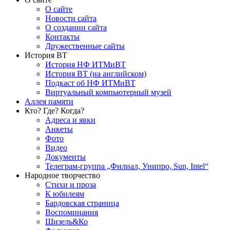
О сайте
Новости сайта
О создании сайта
Контакты
Дружественные сайты
История ВТ
История НФ ИТМиВТ
История ВТ (на английском)
Подкаст об НФ ИТМиВТ
Виртуальный компьютерный музей
Аллея памяти
Кто? Где? Когда?
Адреса и явки
Анкеты
Фото
Видео
Документы
Телеграм-группа „Филиал, Унипро, Sun, Intel“
Народное творчество
Стихи и проза
К юбилеям
Бардовская страница
Воспоминания
Шизель&Ко