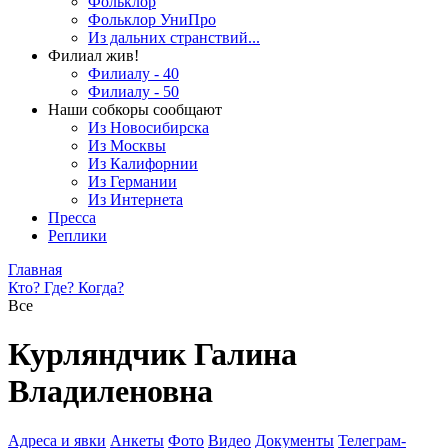
Фольклор
Фольклор УниПро
Из дальних странствий...
Филиал жив!
Филиалу - 40
Филиалу - 50
Наши собкоры сообщают
Из Новосибирска
Из Москвы
Из Калифорнии
Из Германии
Из Интернета
Пресса
Реплики
Главная
Кто? Где? Когда?
Все
Курляндчик Галина
Владиленовна
Адреса и явки
Анкеты
Фото
Видео
Документы
Телеграм-