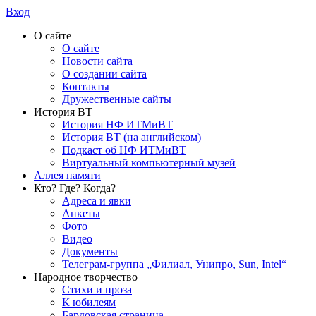
Вход
О сайте
О сайте
Новости сайта
О создании сайта
Контакты
Дружественные сайты
История ВТ
История НФ ИТМиВТ
История ВТ (на английском)
Подкаст об НФ ИТМиВТ
Виртуальный компьютерный музей
Аллея памяти
Кто? Где? Когда?
Адреса и явки
Анкеты
Фото
Видео
Документы
Телеграм-группа „Филиал, Унипро, Sun, Intel“
Народное творчество
Стихи и проза
К юбилеям
Бардовская страница