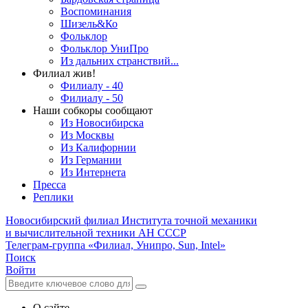
Воспоминания
Шизель&Ко
Фольклор
Фольклор УниПро
Из дальних странствий...
Филиал жив!
Филиалу - 40
Филиалу - 50
Наши собкоры сообщают
Из Новосибирска
Из Москвы
Из Калифорнии
Из Германии
Из Интернета
Пресса
Реплики
Новосибирский филиал
Института точной механики
и вычислительной техники АН СССР
Телеграм-группа «Филиал, Унипро, Sun, Intel»
Поиск
Войти
О сайте