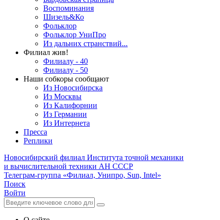
Воспоминания
Шизель&Ко
Фольклор
Фольклор УниПро
Из дальних странствий...
Филиал жив!
Филиалу - 40
Филиалу - 50
Наши собкоры сообщают
Из Новосибирска
Из Москвы
Из Калифорнии
Из Германии
Из Интернета
Пресса
Реплики
Новосибирский филиал
Института точной механики
и вычислительной техники АН СССР
Телеграм-группа «Филиал, Унипро, Sun, Intel»
Поиск
Войти
О сайте