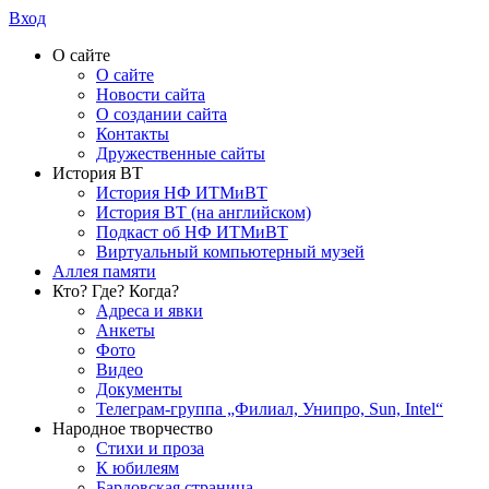
Вход
О сайте
О сайте
Новости сайта
О создании сайта
Контакты
Дружественные сайты
История ВТ
История НФ ИТМиВТ
История ВТ (на английском)
Подкаст об НФ ИТМиВТ
Виртуальный компьютерный музей
Аллея памяти
Кто? Где? Когда?
Адреса и явки
Анкеты
Фото
Видео
Документы
Телеграм-группа „Филиал, Унипро, Sun, Intel“
Народное творчество
Стихи и проза
К юбилеям
Бардовская страница