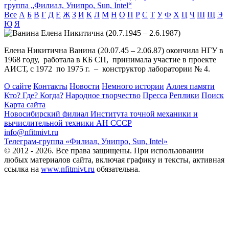
группа „Филиал, Унипро, Sun, Intel“
Все
А
Б
В
Г
Д
Е
Ж
З
И
К
Л
М
Н
О
П
Р
С
Т
У
Ф
Х
Ц
Ч
Ш
Щ
Э
Ю
Я
Елена Никитична Ванина (20.07.45 – 2.06.87) окончила НГУ в
1968 году, работала в КБ СП, принимала участие в проекте
АИСТ, с 1972 по 1975 г. – конструктор лаборатории № 4.
О сайте
Контакты
Новости
Немного истории
Аллея памяти
Кто? Где? Когда?
Народное творчество
Пресса
Реплики
Поиск
Карта сайта
Новосибирский филиал
Института точной механики и
вычислительной техники АН СССР
info@nfitmivt.ru
Телеграм-группа «Филиал, Унипро, Sun, Intel»
© 2012 - 2026. Все права защищены. При использовании
любых материалов сайта, включая графику и тексты, активная
ссылка на
www.nfitmivt.ru
обязательна.