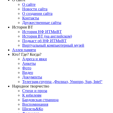
О сайте
Новости сайта
О создании сайта
Контакты
Дружественные сайты
История ВТ
История НФ ИТМиВТ
История ВТ (на английском)
Подкаст об НФ ИТМиВТ
Виртуальный компьютерный музей
Аллея памяти
Кто? Где? Когда?
Адреса и явки
Анкеты
Фото
Видео
Документы
Телеграм-группа „Филиал, Унипро, Sun, Intel“
Народное творчество
Стихи и проза
К юбилеям
Бардовская страница
Воспоминания
Шизель&Ко