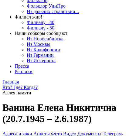
Фольклор
Фольклор УниПро
Из дальних странствий...
Филиал жив!
Филиалу - 40
Филиалу - 50
Наши собкоры сообщают
Из Новосибирска
Из Москвы
Из Калифорнии
Из Германии
Из Интернета
Пресса
Реплики
Главная
Кто? Где? Когда?
Аллея памяти
Ванина Елена Никитична
(20.7.1945 – 2.6.1987)
Адреса и явки
Анкеты
Фото
Видео
Документы
Телеграм-