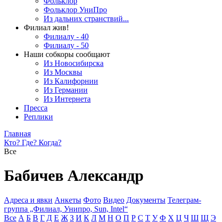
Фольклор
Фольклор УниПро
Из дальних странствий...
Филиал жив!
Филиалу - 40
Филиалу - 50
Наши собкоры сообщают
Из Новосибирска
Из Москвы
Из Калифорнии
Из Германии
Из Интернета
Пресса
Реплики
Главная
Кто? Где? Когда?
Все
Бабичев Александр
Адреса и явки
Анкеты
Фото
Видео
Документы
Телеграм-
группа „Филиал, Унипро, Sun, Intel“
Все
А
Б
В
Г
Д
Е
Ж
З
И
К
Л
М
Н
О
П
Р
С
Т
У
Ф
Х
Ц
Ч
Ш
Щ
Э