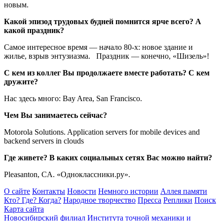
новым.
Какой эпизод трудовых будней помнится ярче всего? А
какой праздник?
Самое интересное время — начало 80-х: новое здание и
жилье, взрыв энтузиазма. Праздник — конечно, «Шизель»!
С кем из коллег Вы продолжаете вместе работать? С кем
дружите?
Нас здесь много: Bay Area, San Francisco.
Чем Вы занимаетесь сейчас?
Motorola Solutions. Application servers for mobile devices and
backend servers in clouds
Где живете? В каких социальных сетях Вас можно найти?
Pleasanton, CA. «Одноклассники.ру».
О сайте
Контакты
Новости
Немного истории
Аллея памяти
Кто? Где? Когда?
Народное творчество
Пресса
Реплики
Поиск
Карта сайта
Новосибирский филиал
Института точной механики и