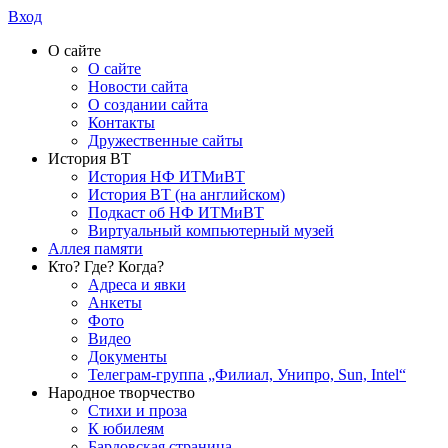
Вход
О сайте
О сайте
Новости сайта
О создании сайта
Контакты
Дружественные сайты
История ВТ
История НФ ИТМиВТ
История ВТ (на английском)
Подкаст об НФ ИТМиВТ
Виртуальный компьютерный музей
Аллея памяти
Кто? Где? Когда?
Адреса и явки
Анкеты
Фото
Видео
Документы
Телеграм-группа „Филиал, Унипро, Sun, Intel“
Народное творчество
Стихи и проза
К юбилеям
Бардовская страница