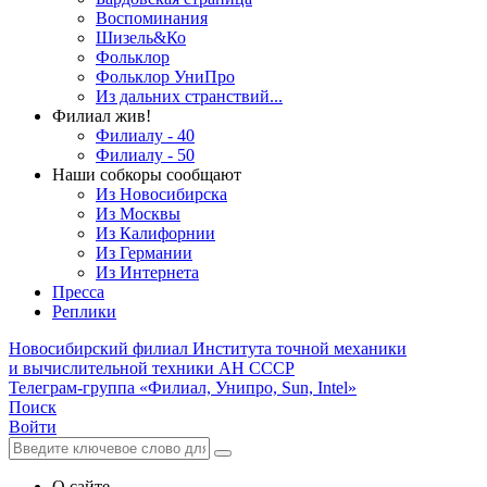
Воспоминания
Шизель&Ко
Фольклор
Фольклор УниПро
Из дальних странствий...
Филиал жив!
Филиалу - 40
Филиалу - 50
Наши собкоры сообщают
Из Новосибирска
Из Москвы
Из Калифорнии
Из Германии
Из Интернета
Пресса
Реплики
Новосибирский филиал
Института точной механики
и вычислительной техники АН СССР
Телеграм-группа «Филиал, Унипро, Sun, Intel»
Поиск
Войти
О сайте