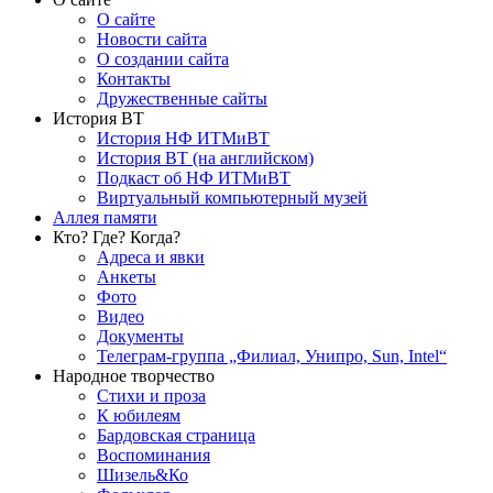
О сайте
Новости сайта
О создании сайта
Контакты
Дружественные сайты
История ВТ
История НФ ИТМиВТ
История ВТ (на английском)
Подкаст об НФ ИТМиВТ
Виртуальный компьютерный музей
Аллея памяти
Кто? Где? Когда?
Адреса и явки
Анкеты
Фото
Видео
Документы
Телеграм-группа „Филиал, Унипро, Sun, Intel“
Народное творчество
Стихи и проза
К юбилеям
Бардовская страница
Воспоминания
Шизель&Ко