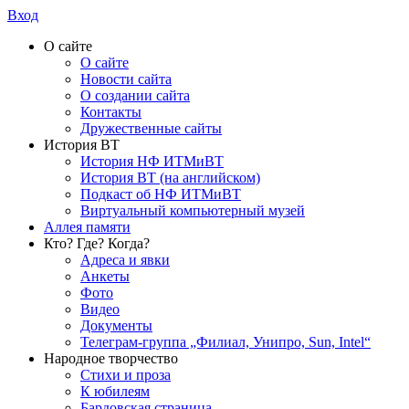
Вход
О сайте
О сайте
Новости сайта
О создании сайта
Контакты
Дружественные сайты
История ВТ
История НФ ИТМиВТ
История ВТ (на английском)
Подкаст об НФ ИТМиВТ
Виртуальный компьютерный музей
Аллея памяти
Кто? Где? Когда?
Адреса и явки
Анкеты
Фото
Видео
Документы
Телеграм-группа „Филиал, Унипро, Sun, Intel“
Народное творчество
Стихи и проза
К юбилеям
Бардовская страница