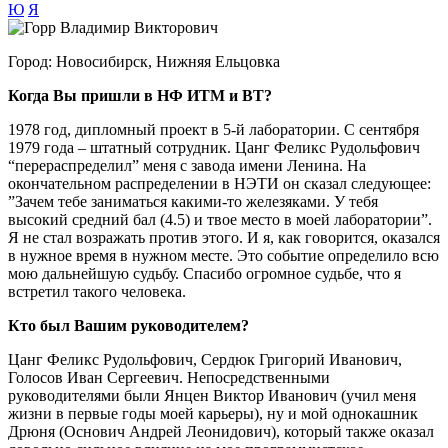
Ю
Я
Город:
Новосибирск, Нижняя Ельцовка
Когда Вы пришли в НФ ИТМ и ВТ?
1978 год, дипломный проект в 5-й лаборатории. С сентября
1979 года – штатный сотрудник. Цанг Феликс Рудольфович
“перераспределил” меня с завода имени Ленина. На
окончательном распределении в НЭТИ он сказал следующее:
”Зачем тебе заниматься какими-то железяками. У тебя
высокий средний бал (4.5) и твое место в моей лаборатории”.
Я не стал возражать против этого. И я, как говорится, оказался
в нужное время в нужном месте. Это событие определило всю
мою дальнейшую судьбу. Спасибо огромное судьбе, что я
встретил такого человека.
Кто был Вашим руководителем?
Цанг Феликс Рудольфович, Сердюк Григорий Иванович,
Голосов Иван Сергеевич. Непосредственными
руководителями были Янцен Виктор Иванович (учил меня
жизни в первые годы моей карьеры), ну и мой однокашник
Дрюня (Основич Андрей Леонидович), который также оказал