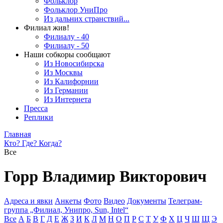
Фольклор
Фольклор УниПро
Из дальних странствий...
Филиал жив!
Филиалу - 40
Филиалу - 50
Наши собкоры сообщают
Из Новосибирска
Из Москвы
Из Калифорнии
Из Германии
Из Интернета
Пресса
Реплики
Главная
Кто? Где? Когда?
Все
Горр Владимир Викторович
Адреса и явки
Анкеты
Фото
Видео
Документы
Телеграм-
группа „Филиал, Унипро, Sun, Intel“
Все
А
Б
В
Г
Д
Е
Ж
З
И
К
Л
М
Н
О
П
Р
С
Т
У
Ф
Х
Ц
Ч
Ш
Щ
Э