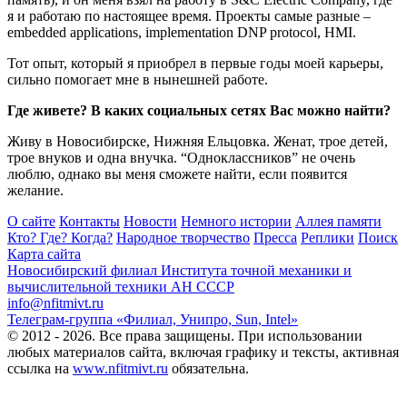
я и работаю по настоящее время. Проекты самые разные –
embedded applications, implementation DNP protocol, HMI.
Тот опыт, который я приобрел в первые годы моей карьеры,
сильно помогает мне в нынешней работе.
Где живете? В каких социальных сетях Вас можно найти?
Живу в Новосибирске, Нижняя Ельцовка. Женат, трое детей,
трое внуков и одна внучка. “Одноклассников” не очень
люблю, однако вы меня сможете найти, если появится
желание.
О сайте
Контакты
Новости
Немного истории
Аллея памяти
Кто? Где? Когда?
Народное творчество
Пресса
Реплики
Поиск
Карта сайта
Новосибирский филиал
Института точной механики и
вычислительной техники АН СССР
info@nfitmivt.ru
Телеграм-группа «Филиал, Унипро, Sun, Intel»
© 2012 - 2026. Все права защищены. При использовании
любых материалов сайта, включая графику и тексты, активная
ссылка на
www.nfitmivt.ru
обязательна.