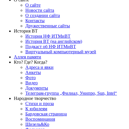
О сайте
Новости сайта
О создании сайта
Контакты
Дружественные сайты
История ВТ
История НФ ИТМиВТ
История ВТ (на английском)
Подкаст об НФ ИТМиВТ
Виртуальный компьютерный музей
Аллея памяти
Кто? Где? Когда?
Адреса и явки
Анкеты
Фото
Видео
Документы
Телеграм-группа „Филиал, Унипро, Sun, Intel“
Народное творчество
Стихи и проза
К юбилеям
Бардовская страница
Воспоминания
Шизель&Ко