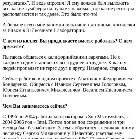
результатах”. И ведь спросил! Я ему должен был выложить
все: какие тумблеры на пульте я нажимал, где какие регистры
располагаются и так далее. Это было что-то!
А больше всего мне запомнились наши пятничные посиделки
за пивом в 317 комнате 1 лаборатории.
С кем из коллег Вы продолжаете вместе работать? С кем
дружите?
Пытаюсь общаться с калифорнийскими варягами. Но с
каждым годом становится все труднее и труднее. Как-то у
людей пропадает интерес друг к другу. Наверное, стареем.
Сейчас работаю в одном проекте с Анатолием Федоровичем
Бондаренко. Общаюсь с Иваном Сергеевичем Голосовым,
Юрием Игнатьевичем Михалевичем, Василием Ивановичем
Голубевым.
Чем Вы занимаетесь сейчас?
С 1996 по 2004 работал контрактором в Sun Microsystems, с
2004-2006 год – Intel. Потом попал под сокращение и три
месяца был безработным. Затем я обратился к великолепному
человеку Сергею Михайловичу Шелестову (светлая ему
память), и он меня взял на работу в S&C Electric Company, где