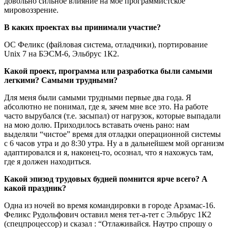
довольно сильное влияние на мое программистское
мировоззрение.
В каких проектах вы принимали участие?
ОС Феликс (файловая система, отладчики), портирование
Unix 7 на БЭСМ-6, Эльбрус 1К2.
Какой проект, программа или разработка были самыми
легкими? Самыми трудными?
Для меня были самыми трудными первые два года. Я
абсолютно не понимал, где я, зачем мне все это. На работе
часто вырубался (т.е. засыпал) от нагрузок, которые выпадали
на мою долю. Приходилось вставать очень рано: нам
выделяли “чистое” время для отладки операционной системы
с 6 часов утра и до 8:30 утра. Ну а в дальнейшем мой организм
адаптировался и я, наконец-то, осознал, что я нахожусь там,
где я должен находиться.
Какой эпизод трудовых будней помнится ярче всего? А
какой праздник?
Одна из ночей во время командировки в городе Арзамас-16.
Феликс Рудольфович оставил меня тет-а-тет с Эльбрус 1К2
(спецпроцессор) и сказал : “Отлаживайся. Наутро спрошу о