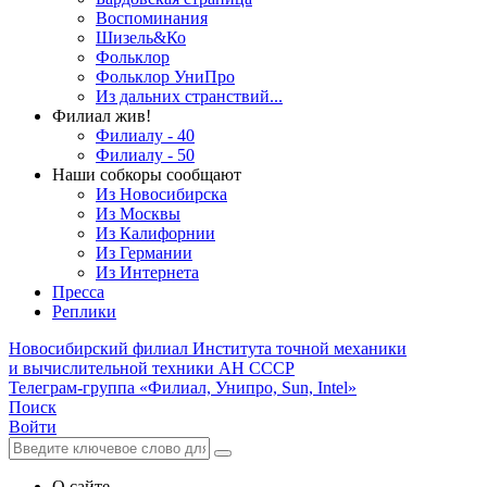
Воспоминания
Шизель&Ко
Фольклор
Фольклор УниПро
Из дальних странствий...
Филиал жив!
Филиалу - 40
Филиалу - 50
Наши собкоры сообщают
Из Новосибирска
Из Москвы
Из Калифорнии
Из Германии
Из Интернета
Пресса
Реплики
Новосибирский филиал
Института точной механики
и вычислительной техники АН СССР
Телеграм-группа «Филиал, Унипро, Sun, Intel»
Поиск
Войти
О сайте