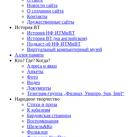
Новости сайта
О создании сайта
Контакты
Дружественные сайты
История ВТ
История НФ ИТМиВТ
История ВТ (на английском)
Подкаст об НФ ИТМиВТ
Виртуальный компьютерный музей
Аллея памяти
Кто? Где? Когда?
Адреса и явки
Анкеты
Фото
Видео
Документы
Телеграм-группа „Филиал, Унипро, Sun, Intel“
Народное творчество
Стихи и проза
К юбилеям
Бардовская страница
Воспоминания
Шизель&Ко
Фольклор