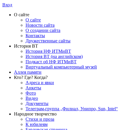
Вход
О сайте
О сайте
Новости сайта
О создании сайта
Контакты
Дружественные сайты
История ВТ
История НФ ИТМиВТ
История ВТ (на английском)
Подкаст об НФ ИТМиВТ
Виртуальный компьютерный музей
Аллея памяти
Кто? Где? Когда?
Адреса и явки
Анкеты
Фото
Видео
Документы
Телеграм-группа „Филиал, Унипро, Sun, Intel“
Народное творчество
Стихи и проза
К юбилеям
Бардовская страница