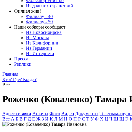
Фольклор УниПро
Из дальних странствий...
Филиал жив!
Филиалу - 40
Филиалу - 50
Наши собкоры сообщают
Из Новосибирска
Из Москвы
Из Калифорнии
Из Германии
Из Интернета
Пресса
Реплики
Главная
Кто? Где? Когда?
Все
Роженко (Коваленко) Тамара
Адреса и явки
Анкеты
Фото
Видео
Документы
Телеграм-группа
Все
А
Б
В
Г
Д
Е
Ж
З
И
К
Л
М
Н
О
П
Р
С
Т
У
Ф
Х
Ц
Ч
Ш
Щ
Э