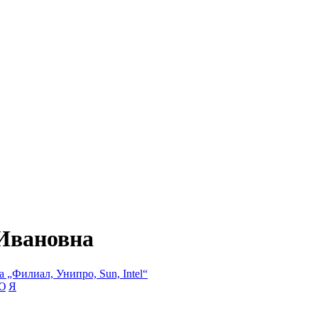
 Ивановна
 „Филиал, Унипро, Sun, Intel“
Ю
Я