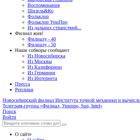
Воспоминания
Шизель&Ко
Фольклор
Фольклор УниПро
Из дальних странствий...
Филиал жив!
Филиалу - 40
Филиалу - 50
Наши собкоры сообщают
Из Новосибирска
Из Москвы
Из Калифорнии
Из Германии
Из Интернета
Пресса
Реплики
Новосибирский филиал
Института точной механики и вычисл
Телеграм-группа «Филиал, Унипро, Sun, Intel»
Поиск
Войти
О сайте
О сайте