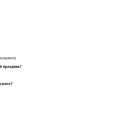
сильевич)
й праздник?
ружите?