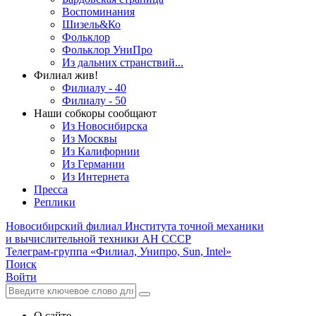
Воспоминания
Шизель&Ко
Фольклор
Фольклор УниПро
Из дальних странствий...
Филиал жив!
Филиалу - 40
Филиалу - 50
Наши собкоры сообщают
Из Новосибирска
Из Москвы
Из Калифорнии
Из Германии
Из Интернета
Пресса
Реплики
Новосибирский филиал
Института точной механики
и вычислительной техники АН СССР
Телеграм-группа «Филиал, Унипро, Sun, Intel»
Поиск
Войти
О сайте