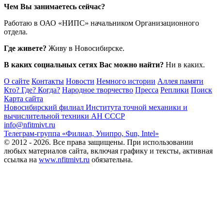
Чем Вы занимаетесь сейчас?
Работаю в ОАО «НИПС» начальником Организационного
отдела.
Где живете?
Живу в Новосибирске.
В каких социальных сетях Вас можно найти?
Ни в каких.
О сайте
Контакты
Новости
Немного истории
Аллея памяти
Кто? Где? Когда?
Народное творчество
Пресса
Реплики
Поиск
Карта сайта
Новосибирский филиал
Института точной механики и
вычислительной техники АН СССР
info@nfitmivt.ru
Телеграм-группа «Филиал, Унипро, Sun, Intel»
© 2012 - 2026. Все права защищены. При использовании
любых материалов сайта, включая графику и тексты, активная
ссылка на
www.nfitmivt.ru
обязательна.