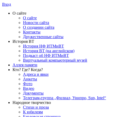
Вход
О сайте
О сайте
Новости сайта
О создании сайта
Контакты
Дружественные сайты
История ВТ
История НФ ИТМиВТ
История ВТ (на английском)
Подкаст об НФ ИТМиВТ
Виртуальный компьютерный музей
Аллея памяти
Кто? Где? Когда?
Адреса и явки
Анкеты
Фото
Видео
Документы
Телеграм-группа „Филиал, Унипро, Sun, Intel“
Народное творчество
Стихи и проза
К юбилеям
Бардовская страница