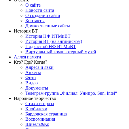
О сайте
Новости сайта
О создании сайта
Контакты
Дружественные сайты
История ВТ
История НФ ИТМиВТ
История ВТ (на английском)
Подкаст об НФ ИТМиВТ
Виртуальный компьютерный музей
Аллея памяти
Кто? Где? Когда?
Адреса и явки
Анкеты
Фото
Видео
Документы
Телеграм-группа „Филиал, Унипро, Sun, Intel“
Народное творчество
Стихи и проза
К юбилеям
Бардовская страница
Воспоминания
Шизель&Ко