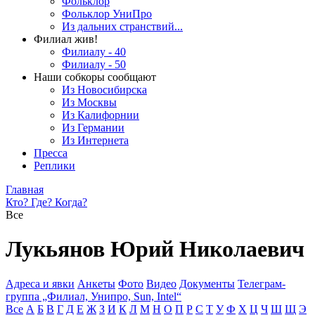
Фольклор
Фольклор УниПро
Из дальних странствий...
Филиал жив!
Филиалу - 40
Филиалу - 50
Наши собкоры сообщают
Из Новосибирска
Из Москвы
Из Калифорнии
Из Германии
Из Интернета
Пресса
Реплики
Главная
Кто? Где? Когда?
Все
Лукьянов Юрий Николаевич
Адреса и явки
Анкеты
Фото
Видео
Документы
Телеграм-
группа „Филиал, Унипро, Sun, Intel“
Все
А
Б
В
Г
Д
Е
Ж
З
И
К
Л
М
Н
О
П
Р
С
Т
У
Ф
Х
Ц
Ч
Ш
Щ
Э