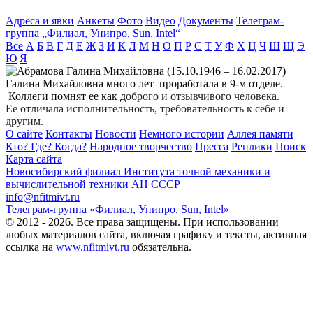
Адреса и явки
Анкеты
Фото
Видео
Документы
Телеграм-
группа „Филиал, Унипро, Sun, Intel“
Все
А
Б
В
Г
Д
Е
Ж
З
И
К
Л
М
Н
О
П
Р
С
Т
У
Ф
Х
Ц
Ч
Ш
Щ
Э
Ю
Я
Галина Михайловна много лет проработала в 9-м отделе.
Коллеги помнят ее как д
оброго и отзывчивого человека.
Ее отличала исполнительность, требовательность к себе и
другим.
О сайте
Контакты
Новости
Немного истории
Аллея памяти
Кто? Где? Когда?
Народное творчество
Пресса
Реплики
Поиск
Карта сайта
Новосибирский филиал
Института точной механики и
вычислительной техники АН СССР
info@nfitmivt.ru
Телеграм-группа «Филиал, Унипро, Sun, Intel»
© 2012 - 2026. Все права защищены. При использовании
любых материалов сайта, включая графику и тексты, активная
ссылка на
www.nfitmivt.ru
обязательна.