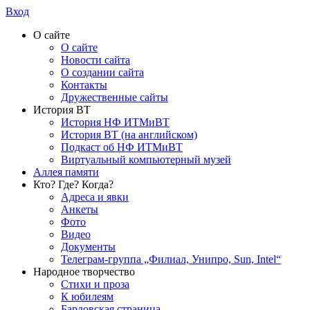
Вход
О сайте
О сайте
Новости сайта
О создании сайта
Контакты
Дружественные сайты
История ВТ
История НФ ИТМиВТ
История ВТ (на английском)
Подкаст об НФ ИТМиВТ
Виртуальный компьютерный музей
Аллея памяти
Кто? Где? Когда?
Адреса и явки
Анкеты
Фото
Видео
Документы
Телеграм-группа „Филиал, Унипро, Sun, Intel“
Народное творчество
Стихи и проза
К юбилеям
Бардовская страница