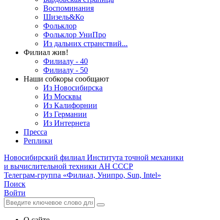
Воспоминания
Шизель&Ко
Фольклор
Фольклор УниПро
Из дальних странствий...
Филиал жив!
Филиалу - 40
Филиалу - 50
Наши собкоры сообщают
Из Новосибирска
Из Москвы
Из Калифорнии
Из Германии
Из Интернета
Пресса
Реплики
Новосибирский филиал
Института точной механики
и вычислительной техники АН СССР
Телеграм-группа «Филиал, Унипро, Sun, Intel»
Поиск
Войти
О сайте