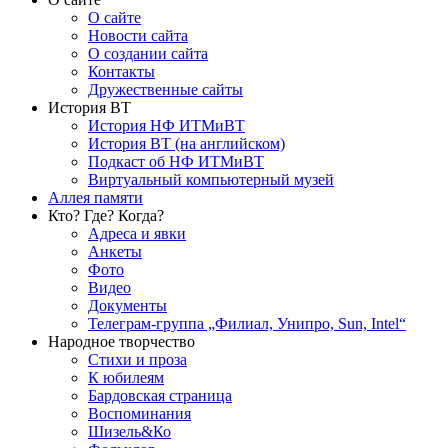
О сайте
Новости сайта
О создании сайта
Контакты
Дружественные сайты
История ВТ
История НФ ИТМиВТ
История ВТ (на английском)
Подкаст об НФ ИТМиВТ
Виртуальный компьютерный музей
Аллея памяти
Кто? Где? Когда?
Адреса и явки
Анкеты
Фото
Видео
Документы
Телеграм-группа „Филиал, Унипро, Sun, Intel“
Народное творчество
Стихи и проза
К юбилеям
Бардовская страница
Воспоминания
Шизель&Ко