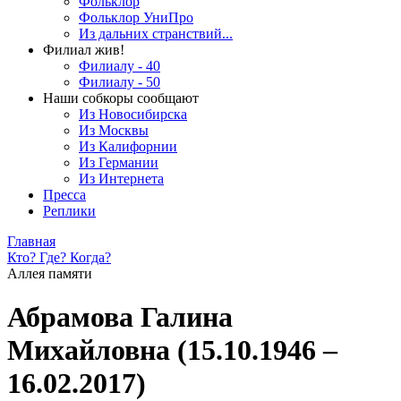
Фольклор
Фольклор УниПро
Из дальних странствий...
Филиал жив!
Филиалу - 40
Филиалу - 50
Наши собкоры сообщают
Из Новосибирска
Из Москвы
Из Калифорнии
Из Германии
Из Интернета
Пресса
Реплики
Главная
Кто? Где? Когда?
Аллея памяти
Абрамова Галина
Михайловна (15.10.1946 –
16.02.2017)