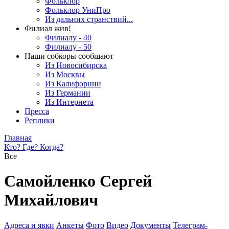
Фольклор
Фольклор УниПро
Из дальних странствий...
Филиал жив!
Филиалу - 40
Филиалу - 50
Наши собкоры сообщают
Из Новосибирска
Из Москвы
Из Калифорнии
Из Германии
Из Интернета
Пресса
Реплики
Главная
Кто? Где? Когда?
Все
Самойленко Сергей
Михайлович
Адреса и явки
Анкеты
Фото
Видео
Документы
Телеграм-