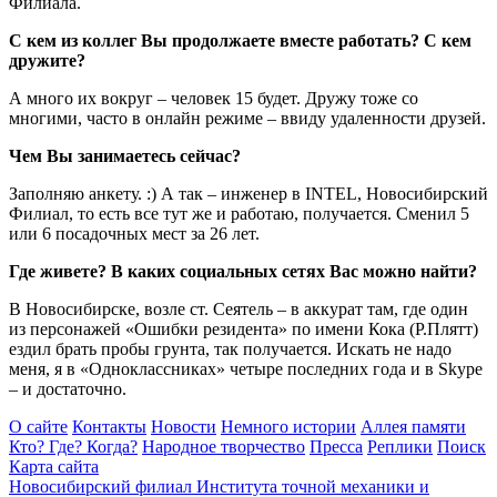
Филиала.
С кем из коллег Вы продолжаете вместе работать? С кем
дружите?
А много их вокруг – человек 15 будет. Дружу тоже со
многими, часто в онлайн режиме – ввиду удаленности друзей.
Чем Вы занимаетесь сейчас?
Заполняю анкету. :) А так – инженер в INTEL, Новосибирский
Филиал, то есть все тут же и работаю, получается. Сменил 5
или 6 посадочных мест за 26 лет.
Где живете? В каких социальных сетях Вас можно найти?
В Новосибирске, возле ст. Сеятель – в аккурат там, где один
из персонажей «Ошибки резидента» по имени Кока (Р.Плятт)
ездил брать пробы грунта, так получается. Искать не надо
меня, я в «Одноклассниках» четыре последних года и в Skype
– и достаточно.
О сайте
Контакты
Новости
Немного истории
Аллея памяти
Кто? Где? Когда?
Народное творчество
Пресса
Реплики
Поиск
Карта сайта
Новосибирский филиал
Института точной механики и