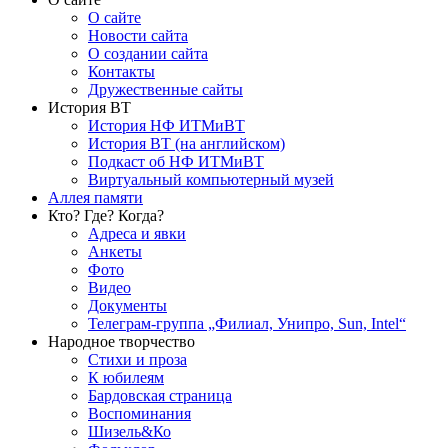
О сайте
Новости сайта
О создании сайта
Контакты
Дружественные сайты
История ВТ
История НФ ИТМиВТ
История ВТ (на английском)
Подкаст об НФ ИТМиВТ
Виртуальный компьютерный музей
Аллея памяти
Кто? Где? Когда?
Адреса и явки
Анкеты
Фото
Видео
Документы
Телеграм-группа „Филиал, Унипро, Sun, Intel“
Народное творчество
Стихи и проза
К юбилеям
Бардовская страница
Воспоминания
Шизель&Ко