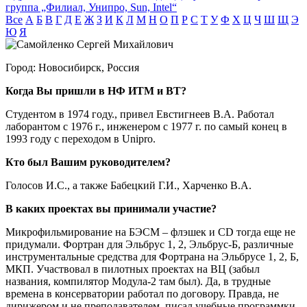
группа „Филиал, Унипро, Sun, Intel“
Все
А
Б
В
Г
Д
Е
Ж
З
И
К
Л
М
Н
О
П
Р
С
Т
У
Ф
Х
Ц
Ч
Ш
Щ
Э
Ю
Я
Город:
Новосибирск, Россия
Когда Вы пришли в НФ ИТМ и ВТ?
Студентом в 1974 году., привел Евстигнеев В.А. Работал
лаборантом с 1976 г., инженером с 1977 г. по самый конец в
1993 году с переходом в Unipro.
Кто был Вашим руководителем?
Голосов И.С., а также Бабецкий Г.И., Харченко В.А.
В каких проектах вы принимали участие?
Микрофильмирование на БЭСМ – флэшек и CD тогда еще не
придумали. Фортран для Эльбрус 1, 2, Эльбрус-Б, различные
инструментальные средства для Фортрана на Эльбрусе 1, 2, Б,
МКП. Участвовал в пилотных проектах на ВЦ (забыл
названия, компилятор Модула-2 там был). Да, в трудные
времена в консерватории работал по договору. Правда, не
дирижером и не преподавателем, писал учебные программки