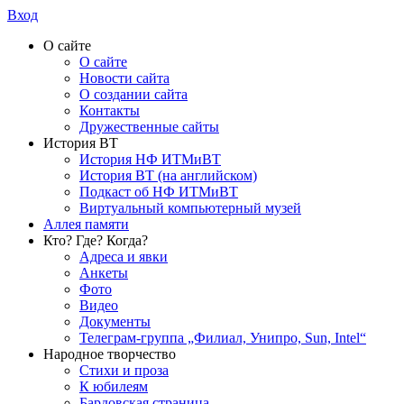
Вход
О сайте
О сайте
Новости сайта
О создании сайта
Контакты
Дружественные сайты
История ВТ
История НФ ИТМиВТ
История ВТ (на английском)
Подкаст об НФ ИТМиВТ
Виртуальный компьютерный музей
Аллея памяти
Кто? Где? Когда?
Адреса и явки
Анкеты
Фото
Видео
Документы
Телеграм-группа „Филиал, Унипро, Sun, Intel“
Народное творчество
Стихи и проза
К юбилеям
Бардовская страница