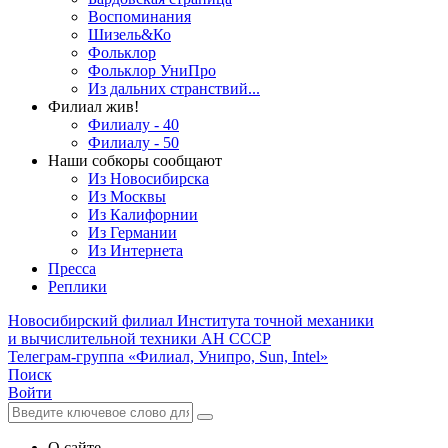
Воспоминания
Шизель&Ко
Фольклор
Фольклор УниПро
Из дальних странствий...
Филиал жив!
Филиалу - 40
Филиалу - 50
Наши собкоры сообщают
Из Новосибирска
Из Москвы
Из Калифорнии
Из Германии
Из Интернета
Пресса
Реплики
Новосибирский филиал
Института точной механики
и вычислительной техники АН СССР
Телеграм-группа «Филиал, Унипро, Sun, Intel»
Поиск
Войти
О сайте