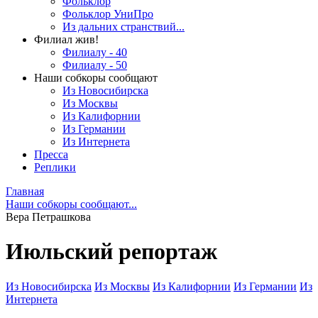
Фольклор
Фольклор УниПро
Из дальних странствий...
Филиал жив!
Филиалу - 40
Филиалу - 50
Наши собкоры сообщают
Из Новосибирска
Из Москвы
Из Калифорнии
Из Германии
Из Интернета
Пресса
Реплики
Главная
Наши собкоры сообщают...
Вера Петрашкова
Июльский репортаж
Из Новосибирска
Из Москвы
Из Калифорнии
Из Германии
Из
Интернета