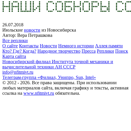
26.07.2018
Июльские
новости
из Новосибирска
Автор: Вера Петрашкова
Все реплики
О сайте
Контакты
Новости
Немного истории
Аллея памяти
Кто? Где? Когда?
Народное творчество
Пресса
Реплики
Поиск
Карта сайта
Новосибирский филиал
Института точной механики и
вычислительной техники АН СССР
info@nfitmivt.ru
Телеграм-группа «Филиал, Унипро, Sun, Intel»
© 2012 - 2026. Все права защищены. При использовании
любых материалов сайта, включая графику и тексты, активная
ссылка на
www.nfitmivt.ru
обязательна.