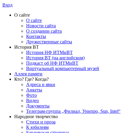
Вход
О сайте
О сайте
Новости сайта
О создании сайта
Контакты
Дружественные сайты
История ВТ
История НФ ИТМиВТ
История ВТ (на английском)
Подкаст об НФ ИТМиВТ
Виртуальный компьютерный музей
Аллея памяти
Кто? Где? Когда?
Адреса и явки
Анкеты
Фото
Видео
Документы
Телеграм-группа „Филиал, Унипро, Sun, Intel“
Народное творчество
Стихи и проза
К юбилеям
Бардовская страница