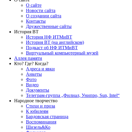
О сайте
Новости сайта
О создании сайта
Контакты
Дружественные сайты
История ВТ
История НФ ИТМиВТ
История ВТ (на английском)
Подкаст об НФ ИТМиВТ
Виртуальный компьютерный музей
Аллея памяти
Кто? Где? Когда?
Адреса и явки
Анкеты
Фото
Видео
Документы
Телеграм-группа „Филиал, Унипро, Sun, Intel“
Народное творчество
Стихи и проза
К юбилеям
Бардовская страница
Воспоминания
Шизель&Ко