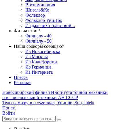
Воспоминания
Шизель&Ко
Фольклор
Фольклор УниПро
Из дальних странствий...
Филиал жив!
Филиалу - 40
Филиалу - 50
Наши собкоры сообщают
Из Новосибирска
Из Москвы
Из Калифорнии
Из Германии
Из Интернета
Пресса
Реплики
Новосибирский филиал
Института точной механики
и вычислительной техники АН СССР
Телеграм-группа «Филиал, Унипро, Sun, Intel»
Поиск
Войти
О сайте