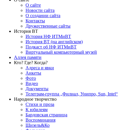
О сайте
Новости сайта
О создании сайта
Контакты
Дружественные сайты
История ВТ
История НФ ИТМиВТ
История ВТ (на английском)
Подкаст об НФ ИТМиВТ
Виртуальный компьютерный музей
Аллея памяти
Кто? Где? Когда?
Адреса и явки
Анкеты
Фото
Видео
Документы
Телеграм-группа „Филиал, Унипро, Sun, Intel“
Народное творчество
Стихи и проза
К юбилеям
Бардовская страница
Воспоминания
Шизель&Ко