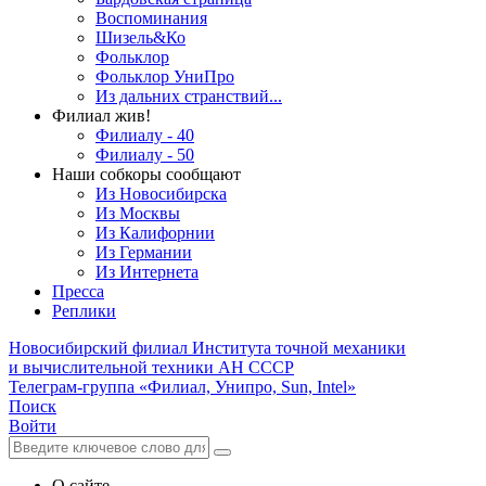
Воспоминания
Шизель&Ко
Фольклор
Фольклор УниПро
Из дальних странствий...
Филиал жив!
Филиалу - 40
Филиалу - 50
Наши собкоры сообщают
Из Новосибирска
Из Москвы
Из Калифорнии
Из Германии
Из Интернета
Пресса
Реплики
Новосибирский филиал
Института точной механики
и вычислительной техники АН СССР
Телеграм-группа «Филиал, Унипро, Sun, Intel»
Поиск
Войти
О сайте