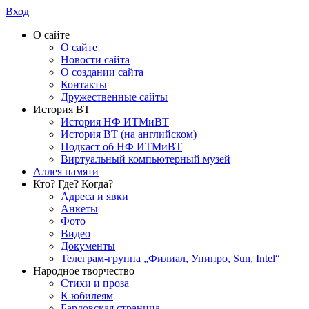
Вход
О сайте
О сайте
Новости сайта
О создании сайта
Контакты
Дружественные сайты
История ВТ
История НФ ИТМиВТ
История ВТ (на английском)
Подкаст об НФ ИТМиВТ
Виртуальный компьютерный музей
Аллея памяти
Кто? Где? Когда?
Адреса и явки
Анкеты
Фото
Видео
Документы
Телеграм-группа „Филиал, Унипро, Sun, Intel“
Народное творчество
Стихи и проза
К юбилеям
Бардовская страница