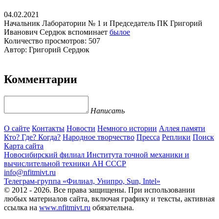
04.02.2021
Начальник Лаборатории № 1 и Председатель ПК Григорий
Иванович Сердюк вспоминает
былое
Количество просмотров: 507
Автор: Григорий Сердюк
Комментарии
Написать
О сайте
Контакты
Новости
Немного истории
Аллея памяти
Кто? Где? Когда?
Народное творчество
Пресса
Реплики
Поиск
Карта сайта
Новосибирский филиал
Института точной механики и
вычислительной техники АН СССР
info@nfitmivt.ru
Телеграм-группа «Филиал, Унипро, Sun, Intel»
© 2012 - 2026. Все права защищены. При использовании
любых материалов сайта, включая графику и тексты, активная
ссылка на
www.nfitmivt.ru
обязательна.