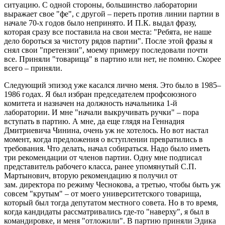
ситуацию. С одной стороны, большинство лаборатории
выражает свое "фе", с другой – переть против линии партии в
начале 70-х годов было непринято. И П.К. выдал фразу,
которая сразу все поставила на свои места: "Ребята, не наше
дело бороться за чистоту рядов партии". После этой фразы я
снял свои "претензии", моему примеру последовали почти
все. Приняли "товарища" в партию или нет, не помню. Скорее
всего – приняли.
Следующий эпизод уже касался лично меня. Это было в 1985–
1986 годах. Я был избран председателем профсоюзного
комитета и назначен на должность начальника 1-й
лаборатории. И мне "начали выкручивать ручки" – пора
вступать в партию. А мне, да еще глядя на Геннадия
Дмитриевича Чинина, очень уж не хотелось. Но вот настал
момент, когда предложения о вступлении превратились в
требования. Что делать, начал собираться. Надо было иметь
три рекомендации от членов партии. Одну мне подписал
представитель рабочего класса, ранее упомянутый С.П.
Мартынович, вторую рекомендацию я получил от
зам. директора по режиму Чеснокова, а третью, чтобы быть уж
совсем "крутым" – от моего университетского товарища,
который был тогда депутатом местного совета. Но в то время,
когда кандидаты рассматривались где-то "наверху", я был в
командировке, и меня "отложили". В партию приняли Эдика