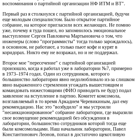
воспоминания о партийной организации НФ ИТМ и ВТ".
Первый раз я столкнулся с партийной организацией, будучи
еще молодым специалистом. Было открытое партийное
собрание, на которое пригласили всех желающих. Не помню
уже, почему я туда пошел, но запомнилось эмоциональное
выступление Сергея Павловича Мартыновича о том, что
инженеры (слово "программисты" тогда только зарождалось),
в основном, не работают, а только пьют кофе и курят в
коридорах. Никто ему не возражал, но и не поддержал.
Второе мое "пересечение" с партийной организацией
произошло, когда я работал уже в лаборатории №7, примерно
в 1973–1974 годах. Один из сотрудников, которого
большинство лаборатории явно недолюбливало из-за слишком
явно выраженного стремления угождать вышестоящим и
командовать нижестоящими (ФИО приводить не буду) подал
заявление на вступление в партию. Комитет комсомола,
возглавляемый в то время Аркадием Черевикиным, дал ему
рекомендацию. Нас это "возбудило" и мы устроили
"несанкционированное" собрание лаборатории, где выразили
свое возмущение рекомендацией без обсуждения в
лаборатории, большинство сотрудников которой тогда еще
были комсомольцами. Наш начальник лаборатории, Павел
Константинович Леонов, попал в достаточно щекотливую