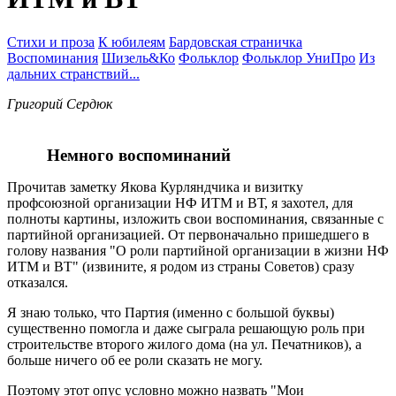
Стихи и проза
К юбилеям
Бардовская страничка
Воспоминания
Шизель&Ко
Фольклор
Фольклор УниПро
Из
дальних странствий...
Григорий Сердюк
Немного
воспоминаний
Прочитав заметку Якова Курляндчика и визитку
профсоюзной организации НФ ИТМ и ВТ, я захотел, для
полноты картины, изложить свои воспоминания, связанные с
партийной организацией. От первоначально пришедшего в
голову названия "О роли партийной органи­зации в жизни НФ
ИТМ и ВТ" (извините, я родом из страны Советов) сразу
отказался.
Я знаю только, что Партия (именно с большой буквы)
существенно помогла и даже сыграла решающую роль при
строительстве второго жилого дома (на ул. Печатников), а
больше ничего об ее роли сказать не могу.
Поэтому этот опус условно можно назвать "Мои