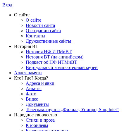
Вход
О сайте
О сайте
Новости сайта
О создании сайта
Контакты
Дружественные сайты
История ВТ
История НФ ИТМиВТ
История ВТ (на английском)
Подкаст об НФ ИТМиВТ
Виртуальный компьютерный музей
Аллея памяти
Кто? Где? Когда?
Адреса и явки
Анкеты
Фото
Видео
Документы
Телеграм-группа „Филиал, Унипро, Sun, Intel“
Народное творчество
Стихи и проза
К юбилеям
Бардовская страница