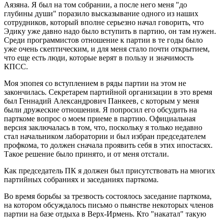
Аязяна. Я был на том собрании, а после него меня "до
глубины души" поразило высказывание одного из наших
сотрудников, который вполне серьезно начал говорить, что
Эдику уже давно надо было вступить в партию, он там нужен.
Среди программистов отношение к партии в те годы было
уже очень скептическим, и для меня стало почти открытием,
что еще есть люди, которые верят в пользу и значимость
КПСС.
Моя эпопея со вступлением в ряды партии на этом не
закончилась. Секретарем партийной организации в это время
был Геннадий Александрович Панкеев, с которым у меня
были дружеские отношения. Я попросил его обсудить на
парткоме вопрос о моем приеме в партию. Официальная
версия заключалась в том, что, поскольку я только недавно
стал начальником лаборатории и был избран председателем
профкома, то должен сначала проявить себя в этих ипостасях.
Такое решение было принято, и от меня отстали.
Как председатель ПК я должен был присутствовать на многих
партийных собраниях и заседаниях парткома.
Во время борьбы за трезвость состоялось заседание парткома,
на котором обсуждалось письмо о пьянстве некоторых членов
партии на базе отдыха в Верх-Ирмень. Кто "накатал" такую