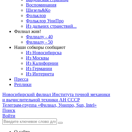
Воспоминания
Шизель&Ко
Фольклор
Фольклор УниПро
Из дальних странствий...
Филиал жив!
Филиалу - 40
Филиалу - 50
Наши собкоры сообщают
Из Новосибирска
Из Москвы
Из Калифорнии
Из Германии
Из Интернета
Пресса
Реплики
Новосибирский филиал
Института точной механики
и вычислительной техники АН СССР
Телеграм-группа «Филиал, Унипро, Sun, Intel»
Поиск
Войти
О сайте