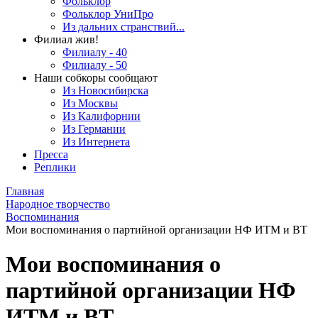
Фольклор
Фольклор УниПро
Из дальних странствий...
Филиал жив!
Филиалу - 40
Филиалу - 50
Наши собкоры сообщают
Из Новосибирска
Из Москвы
Из Калифорнии
Из Германии
Из Интернета
Пресса
Реплики
Главная
Народное творчество
Воспоминания
Мои воспоминания о партийной организации НФ ИТМ и ВТ
Мои воспоминания о
партийной организации НФ
ИТМ и ВТ