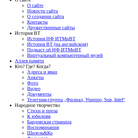
О сайте
Новости сайта
О создании сайта
Контакты
Дружественные сайты
История ВТ
История НФ ИТМиВТ
История ВТ (на английском)
Подкаст об НФ ИТМиВТ
Виртуальный компьютерный музей
Аллея памяти
Кто? Где? Когда?
Адреса и явки
Анкеты
Фото
Видео
Документы
Телеграм-группа „Филиал, Унипро, Sun, Intel“
Народное творчество
Стихи и проза
К юбилеям
Бардовская страница
Воспоминания
Шизель&Ко