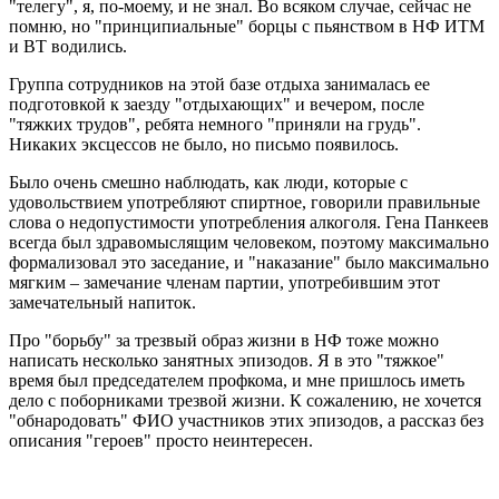
"телегу", я, по-моему, и не знал. Во всяком случае, сейчас не
помню, но "принципиальные" борцы с пьянством в НФ ИТМ
и ВТ водились.
Группа сотрудников на этой базе отдыха занималась ее
подготовкой к заезду "отдыхающих" и вечером, после
"тяжких трудов", ребята немного "приняли на грудь".
Никаких эксцессов не было, но письмо появилось.
Было очень смешно наблюдать, как люди, которые с
удовольствием употребляют спиртное, говорили правильные
слова о недопустимости употребления алкоголя. Гена Панкеев
всегда был здравомыслящим человеком, поэтому максимально
формализовал это заседание, и "наказание" было максимально
мягким – замечание членам партии, употребившим этот
замечательный напиток.
Про "борьбу" за трезвый образ жизни в НФ тоже можно
написать несколько занятных эпизодов. Я в это "тяжкое"
время был председателем профкома, и мне пришлось иметь
дело с поборниками трезвой жизни. К сожалению, не хочется
"обнародовать" ФИО участников этих эпизодов, а рассказ без
описания "героев" просто неинтересен.