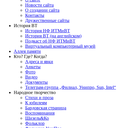
Новости сайта
О создании сайта
Контакты
Дружественные сайты
История ВТ
История НФ ИТМиВТ
История ВТ (на английском)
Подкаст об НФ ИТМиВТ
Виртуальный компьютерный музей
Аллея памяти
Кто? Где? Когда?
Адреса и явки
Анкеты
Фото
Видео
Документы
Телеграм-группа „Филиал, Унипро, Sun, Intel“
Народное творчество
Стихи и проза
К юбилеям
Бардовская страница
Воспоминания
Шизель&Ко
Фольклор