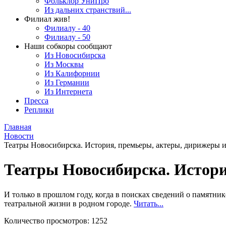
Фольклор УниПро
Из дальних странствий...
Филиал жив!
Филиалу - 40
Филиалу - 50
Наши собкоры сообщают
Из Новосибирска
Из Москвы
Из Калифорнии
Из Германии
Из Интернета
Пресса
Реплики
Главная
Новости
Театры Новосибирска. Истoрия, премьеры, актеры, дирижеры 
Театры Новосибирска. Истoри
И только в прошлом году, когда в поисках сведений о памятни
театральной жизни в родном городе.
Читать...
Количество просмотров: 1252