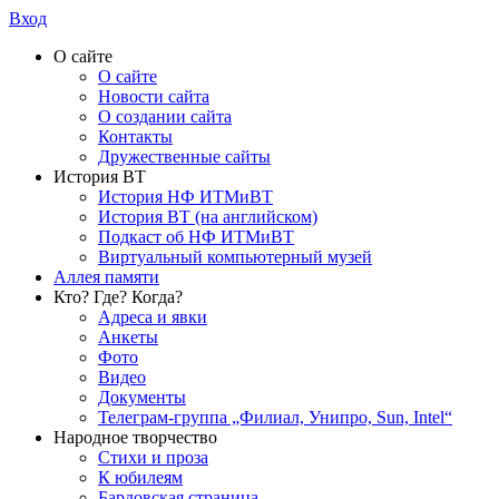
Вход
О сайте
О сайте
Новости сайта
О создании сайта
Контакты
Дружественные сайты
История ВТ
История НФ ИТМиВТ
История ВТ (на английском)
Подкаст об НФ ИТМиВТ
Виртуальный компьютерный музей
Аллея памяти
Кто? Где? Когда?
Адреса и явки
Анкеты
Фото
Видео
Документы
Телеграм-группа „Филиал, Унипро, Sun, Intel“
Народное творчество
Стихи и проза
К юбилеям
Бардовская страница