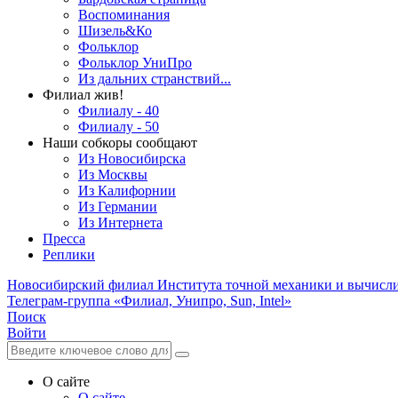
Воспоминания
Шизель&Ко
Фольклор
Фольклор УниПро
Из дальних странствий...
Филиал жив!
Филиалу - 40
Филиалу - 50
Наши собкоры сообщают
Из Новосибирска
Из Москвы
Из Калифорнии
Из Германии
Из Интернета
Пресса
Реплики
Новосибирский филиал
Института точной механики и вычисл
Телеграм-группа «Филиал, Унипро, Sun, Intel»
Поиск
Войти
О сайте
О сайте