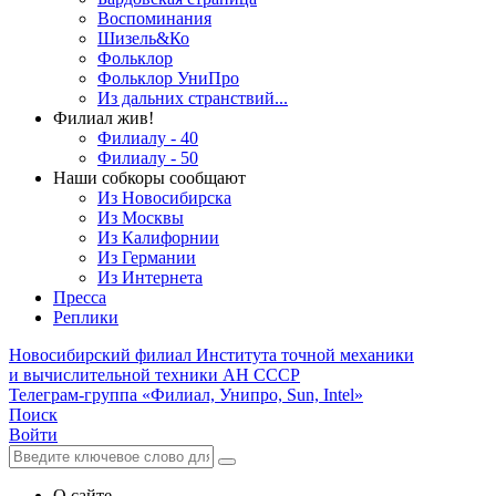
Воспоминания
Шизель&Ко
Фольклор
Фольклор УниПро
Из дальних странствий...
Филиал жив!
Филиалу - 40
Филиалу - 50
Наши собкоры сообщают
Из Новосибирска
Из Москвы
Из Калифорнии
Из Германии
Из Интернета
Пресса
Реплики
Новосибирский филиал
Института точной механики
и вычислительной техники АН СССР
Телеграм-группа «Филиал, Унипро, Sun, Intel»
Поиск
Войти
О сайте