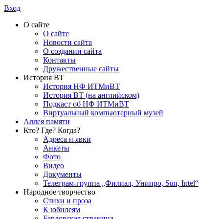
Вход
О сайте
О сайте
Новости сайта
О создании сайта
Контакты
Дружественные сайты
История ВТ
История НФ ИТМиВТ
История ВТ (на английском)
Подкаст об НФ ИТМиВТ
Виртуальный компьютерный музей
Аллея памяти
Кто? Где? Когда?
Адреса и явки
Анкеты
Фото
Видео
Документы
Телеграм-группа „Филиал, Унипро, Sun, Intel“
Народное творчество
Стихи и проза
К юбилеям
Бардовская страница