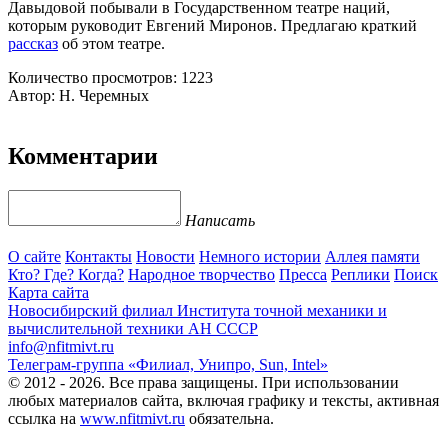
Давыдовой побывали в Государственном театре наций,
которым руководит Евгений Миронов. Предлагаю краткий
рассказ
об этом театре.
Количество просмотров: 1223
Автор: Н. Черемных
Комментарии
Написать
О сайте
Контакты
Новости
Немного истории
Аллея памяти
Кто? Где? Когда?
Народное творчество
Пресса
Реплики
Поиск
Карта сайта
Новосибирский филиал
Института точной механики и
вычислительной техники АН СССР
info@nfitmivt.ru
Телеграм-группа «Филиал, Унипро, Sun, Intel»
© 2012 - 2026. Все права защищены. При использовании
любых материалов сайта, включая графику и тексты, активная
ссылка на
www.nfitmivt.ru
обязательна.