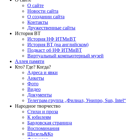
О сайте
Новости сайта
О создании сайта
Контакты
Дружественные сайты
История ВТ
История НФ ИТМиВТ
История ВТ (на английском)
Подкаст об НФ ИТМиВТ
Виртуальный компьютерный музей
Аллея памяти
Кто? Где? Когда?
Адреса и явки
Анкеты
Фото
Видео
Документы
Телеграм-группа „Филиал, Унипро, Sun, Intel“
Народное творчество
Стихи и проза
К юбилеям
Бардовская страница
Воспоминания
Шизель&Ко