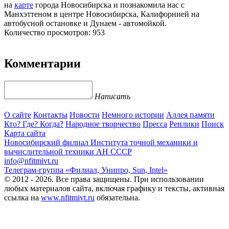
на
карте
города Новосибирска и познакомила нас с
Манхэттеном в центре Новосибирска, Калифорнией на
автобусной остановке и Дунаем - автомойкой.
Количество просмотров: 953
Комментарии
Написать
О сайте
Контакты
Новости
Немного истории
Аллея памяти
Кто? Где? Когда?
Народное творчество
Пресса
Реплики
Поиск
Карта сайта
Новосибирский филиал
Института точной механики и
вычислительной техники АН СССР
info@nfitmivt.ru
Телеграм-группа «Филиал, Унипро, Sun, Intel»
© 2012 - 2026. Все права защищены. При использовании
любых материалов сайта, включая графику и тексты, активная
ссылка на
www.nfitmivt.ru
обязательна.