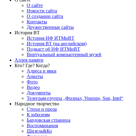
О сайте
Новости сайта
О создании сайта
Контакты
Дружественные сайты
История ВТ
История НФ ИТМиВТ
История ВТ (на английском)
Подкаст об НФ ИТМиВТ
Виртуальный компьютерный музей
Аллея памяти
Кто? Где? Когда?
Адреса и явки
Анкеты
Фото
Видео
Документы
Телеграм-группа „Филиал, Унипро, Sun, Intel“
Народное творчество
Стихи и проза
К юбилеям
Бардовская страница
Воспоминания
Шизель&Ко