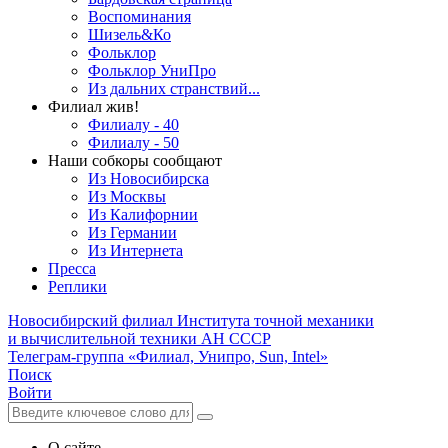
Воспоминания
Шизель&Ко
Фольклор
Фольклор УниПро
Из дальних странствий...
Филиал жив!
Филиалу - 40
Филиалу - 50
Наши собкоры сообщают
Из Новосибирска
Из Москвы
Из Калифорнии
Из Германии
Из Интернета
Пресса
Реплики
Новосибирский филиал
Института точной механики
и вычислительной техники АН СССР
Телеграм-группа «Филиал, Унипро, Sun, Intel»
Поиск
Войти
О сайте