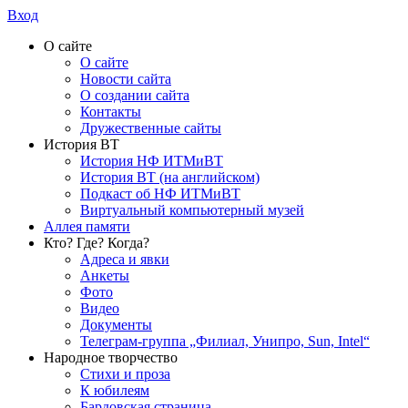
Вход
О сайте
О сайте
Новости сайта
О создании сайта
Контакты
Дружественные сайты
История ВТ
История НФ ИТМиВТ
История ВТ (на английском)
Подкаст об НФ ИТМиВТ
Виртуальный компьютерный музей
Аллея памяти
Кто? Где? Когда?
Адреса и явки
Анкеты
Фото
Видео
Документы
Телеграм-группа „Филиал, Унипро, Sun, Intel“
Народное творчество
Стихи и проза
К юбилеям
Бардовская страница