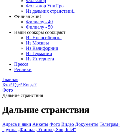
Фольклор
Фольклор УниПро
Из дальних странствий...
Филиал жив!
Филиалу - 40
Филиалу - 50
Наши собкоры сообщают
Из Новосибирска
Из Москвы
Из Калифорнии
Из Германии
Из Интернета
Пресса
Реплики
Главная
Кто? Где? Когда?
Фото
Дальние странствия
Дальние странствия
Адреса и явки
Анкеты
Фото
Видео
Документы
Телеграм-
группа „Филиал, Унипро, Sun, Intel“