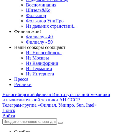
Воспоминания
Шизель&Ко
Фольклор
Фольклор УниПро
Из дальних странствий...
Филиал жив!
Филиалу - 40
Филиалу - 50
Наши собкоры сообщают
Из Новосибирска
Из Москвы
Из Калифорнии
Из Германии
Из Интернета
Пресса
Реплики
Новосибирский филиал
Института точной механики
и вычислительной техники АН СССР
Телеграм-группа «Филиал, Унипро, Sun, Intel»
Поиск
Войти
О сайте