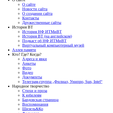
О сайте
Новости сайта
О создании сайта
Контакты
Дружественные сайты
История ВТ
История НФ ИТМиВТ
История ВТ (на английском)
Подкаст об НФ ИТМиВТ
Виртуальный компьютерный музей
Аллея памяти
Кто? Где? Когда?
Адреса и явки
Анкеты
Фото
Видео
Документы
Телеграм-группа „Филиал, Унипро, Sun, Intel“
Народное творчество
Стихи и проза
К юбилеям
Бардовская страница
Воспоминания
Шизель&Ко