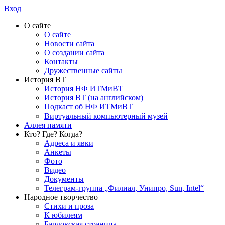
Вход
О сайте
О сайте
Новости сайта
О создании сайта
Контакты
Дружественные сайты
История ВТ
История НФ ИТМиВТ
История ВТ (на английском)
Подкаст об НФ ИТМиВТ
Виртуальный компьютерный музей
Аллея памяти
Кто? Где? Когда?
Адреса и явки
Анкеты
Фото
Видео
Документы
Телеграм-группа „Филиал, Унипро, Sun, Intel“
Народное творчество
Стихи и проза
К юбилеям
Бардовская страница