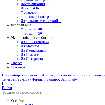
Воспоминания
Шизель&Ко
Фольклор
Фольклор УниПро
Из дальних странствий...
Филиал жив!
Филиалу - 40
Филиалу - 50
Наши собкоры сообщают
Из Новосибирска
Из Москвы
Из Калифорнии
Из Германии
Из Интернета
Пресса
Реплики
Новосибирский филиал
Института точной механики и вычисл
Телеграм-группа «Филиал, Унипро, Sun, Intel»
Поиск
Войти
О сайте
О сайте