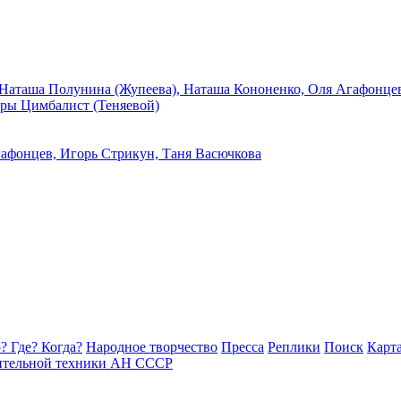
? Где? Когда?
Народное творчество
Пресса
Реплики
Поиск
Карта
ительной техники АН СССР