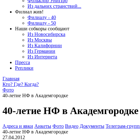
Фольклор УниПро
Из дальних странствий...
Филиал жив!
Филиалу - 40
Филиалу - 50
Наши собкоры сообщают
Из Новосибирска
Из Москвы
Из Калифорнии
Из Германии
Из Интернета
Пресса
Реплики
Главная
Кто? Где? Когда?
Фото
40-летие НФ в Академгородке
40-летие НФ в Академгородке
Адреса и явки
Анкеты
Фото
Видео
Документы
Телеграм-группа
40-летие НФ в Академгородке
27.04.2012