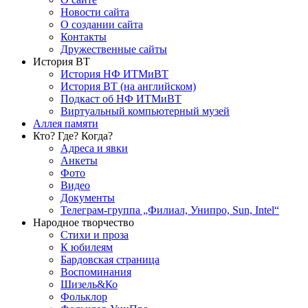
Новости сайта
О создании сайта
Контакты
Дружественные сайты
История ВТ
История НФ ИТМиВТ
История ВТ (на английском)
Подкаст об НФ ИТМиВТ
Виртуальный компьютерный музей
Аллея памяти
Кто? Где? Когда?
Адреса и явки
Анкеты
Фото
Видео
Документы
Телеграм-группа „Филиал, Унипро, Sun, Intel“
Народное творчество
Стихи и проза
К юбилеям
Бардовская страница
Воспоминания
Шизель&Ко
Фольклор