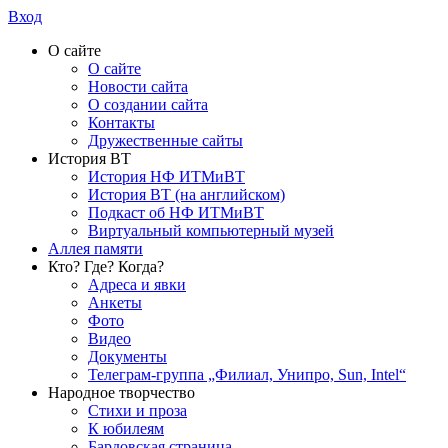
Вход
О сайте
О сайте
Новости сайта
О создании сайта
Контакты
Дружественные сайты
История ВТ
История НФ ИТМиВТ
История ВТ (на английском)
Подкаст об НФ ИТМиВТ
Виртуальный компьютерный музей
Аллея памяти
Кто? Где? Когда?
Адреса и явки
Анкеты
Фото
Видео
Документы
Телеграм-группа „Филиал, Унипро, Sun, Intel“
Народное творчество
Стихи и проза
К юбилеям
Бардовская страница